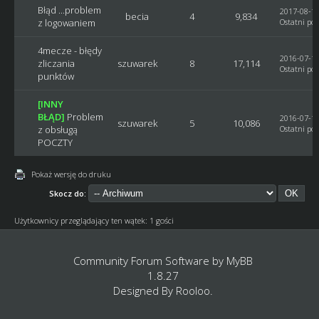
Błąd ...problem
2017-08-17
becia
4
9,834
z logowaniem
Ostatni pos
4mecze - błędy
2016-07-12
zliczania
szuwarek
8
17,114
Ostatni pos
punktów
[INNY
BŁĄD]
Problem
2016-07-11
szuwarek
5
10,086
z obsługą
Ostatni pos
POCZTY
Pokaż wersję do druku
Skocz do:
Użytkownicy przeglądający ten wątek: 1 gości
Community Forum Software by
MyBB
1.8.27
Designed By
Rooloo
.