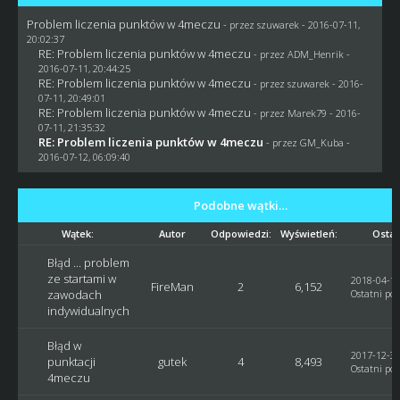
Problem liczenia punktów w 4meczu
- przez
szuwarek
- 2016-07-11,
20:02:37
RE: Problem liczenia punktów w 4meczu
- przez
ADM_Henrik
-
2016-07-11, 20:44:25
RE: Problem liczenia punktów w 4meczu
- przez
szuwarek
- 2016-
07-11, 20:49:01
RE: Problem liczenia punktów w 4meczu
- przez
Marek79
- 2016-
07-11, 21:35:32
RE: Problem liczenia punktów w 4meczu
- przez
GM_Kuba
-
2016-07-12, 06:09:40
Podobne wątki…
Wątek:
Autor
Odpowiedzi:
Wyświetleń:
Ostat
Błąd ... problem
ze startami w
2018-04-14
FireMan
2
6,152
zawodach
Ostatni pos
indywidualnych
Błąd w
2017-12-30
punktacji
gutek
4
8,493
Ostatni pos
4meczu