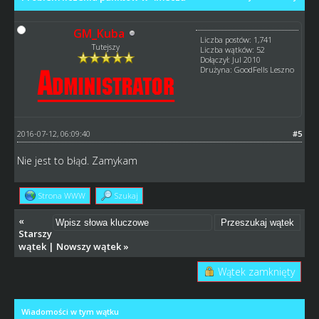
GM_Kuba
Liczba postów: 1,741
Tutejszy
Liczba wątków: 52
Dołączył: Jul 2010
Drużyna: GoodFells Leszno
2016-07-12, 06:09:40
#5
Nie jest to błąd. Zamykam
Strona WWW
Szukaj
«
Starszy
wątek
|
Nowszy wątek
»
Wątek zamknięty
Wiadomości w tym wątku