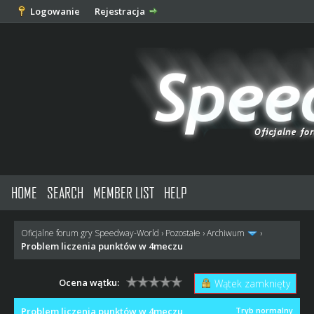
Logowanie
Rejestracja
HOME
SEARCH
MEMBER LIST
HELP
Oficjalne forum gry Speedway-World
›
Pozostałe
›
Archiwum
›
Problem liczenia punktów w 4meczu
Ocena wątku:
Wątek zamknięty
Problem liczenia punktów w 4meczu
Tryb normalny