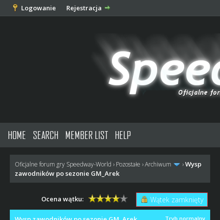
Logowanie
Rejestracja
HOME
SEARCH
MEMBER LIST
HELP
Wysp
Oficjalne forum gry Speedway-World
›
Pozostałe
›
Archiwum
›
zawodników po sezonie GM_Arek
Ocena wątku:
Wątek zamknięty
Wysp zawodników po sezonie GM_Arek
Tryb normalny