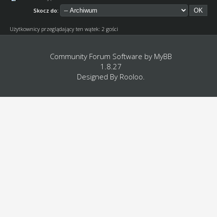
Skocz do:
Użytkownicy przeglądający ten wątek: 2 gości
Community Forum Software by
MyBB
1.8.27
Designed By
Rooloo
.