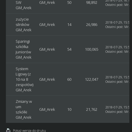
2018-07-29, 16:10
SW
GM_Arek
50
98,892
Ostatni post
:
Mr. 
GM_Arek
zużycie
2018-07-29, 15:59
silników
GM_Arek
14
26,986
Ostatni post
:
Mr. 
GM_Arek
Sparingi
szkółka
2018-07-29, 15:58
GM_Arek
54
100,065
juniorów
Ostatni post
:
Mr. 
GM_Arek
System
Ligowy (z
2018-07-29, 15:55
10 na 8
GM_Arek
60
122,047
Ostatni post
:
Mr. 
zespołów)
GM_Arek
Zmiany w
um
2018-07-29, 15:53
GM_Arek
10
21,762
szkółki
Ostatni post
:
Mr. 
GM_Arek
Pokaż wersję do druku