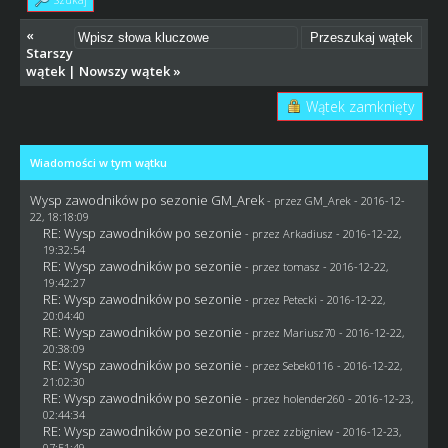
«
Starszy
wątek
|
Nowszy wątek
»
Wątek zamknięty
Wiadomości w tym wątku
Wysp zawodników po sezonie GM_Arek
- przez
GM_Arek
- 2016-12-
22, 18:18:09
RE: Wysp zawodników po sezonie
- przez
Arkadiusz
- 2016-12-22,
19:32:54
RE: Wysp zawodników po sezonie
- przez
tomasz
- 2016-12-22,
19:42:27
RE: Wysp zawodników po sezonie
- przez
Petecki
- 2016-12-22,
20:04:40
RE: Wysp zawodników po sezonie
- przez
Mariusz70
- 2016-12-22,
20:38:09
RE: Wysp zawodników po sezonie
- przez
Sebek0116
- 2016-12-22,
21:02:30
RE: Wysp zawodników po sezonie
- przez
holender260
- 2016-12-23,
02:44:34
RE: Wysp zawodników po sezonie
- przez
zzbigniew
- 2016-12-23,
07:51:49