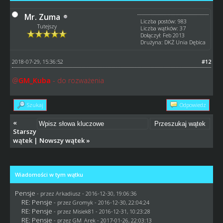
Mr. Zuma
Liczba postów: 983
Tutejszy
Liczba wątków: 37
Dołączył: Feb 2013
Drużyna: DKŻ Unia Dębica
2018-07-29, 15:36:52
#12
@
GM_Kuba
- do rozważenia
Szukaj
Odpowiedz
«
Starszy
wątek
|
Nowszy wątek
»
Wiadomości w tym wątku
Pensje
- przez
Arkadiusz
- 2016-12-30, 19:06:36
RE: Pensje
- przez
Gromyk
- 2016-12-30, 22:04:24
RE: Pensje
- przez Misiek81 - 2016-12-31, 10:23:28
RE: Pensje
- przez
GM_Arek
- 2017-01-26, 22:03:13