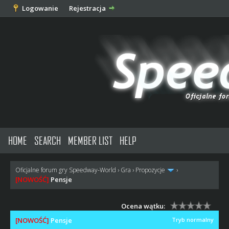
Logowanie
Rejestracja
HOME
SEARCH
MEMBER LIST
HELP
Oficjalne forum gry Speedway-World
›
Gra
›
Propozycje
›
[NOWOŚĆ]
Pensje
Ocena wątku:
[NOWOŚĆ]
Pensje
Tryb normalny