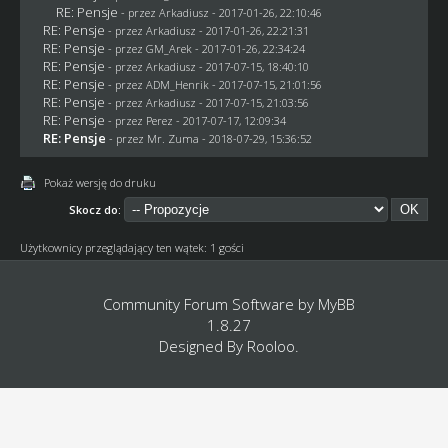
RE: Pensje
- przez
Arkadiusz
- 2017-01-26, 22:10:46
RE: Pensje
- przez
Arkadiusz
- 2017-01-26, 22:21:31
RE: Pensje
- przez
GM_Arek
- 2017-01-26, 22:34:24
RE: Pensje
- przez
Arkadiusz
- 2017-07-15, 18:40:10
RE: Pensje
- przez
ADM_Henrik
- 2017-07-15, 21:01:56
RE: Pensje
- przez
Arkadiusz
- 2017-07-15, 21:03:56
RE: Pensje
- przez
Perez
- 2017-07-17, 12:09:34
RE: Pensje
- przez
Mr. Zuma
- 2018-07-29, 15:36:52
Pokaż wersję do druku
Skocz do:
Użytkownicy przeglądający ten wątek: 1 gości
Community Forum Software by
MyBB
1.8.27
Designed By
Rooloo
.