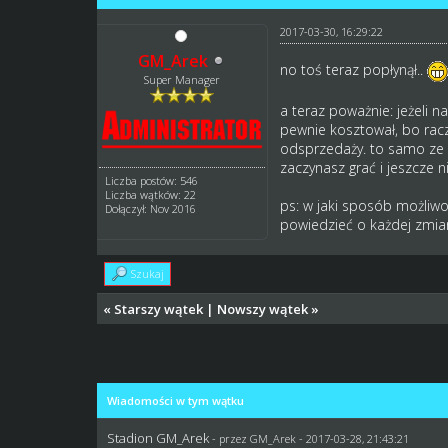
2017-03-30, 16:29:22
GM_Arek
no toś teraz popłynął..
Super Manager
a teraz poważnie: jeżeli 
pewnie kosztował, bo rac
odsprzedaży. to samo ze 
zaczynasz grać i jeszcze 
Liczba postów: 546
Liczba wątków: 22
ps: w jaki sposób możliwo
Dołączył: Nov 2016
powiedzieć o każdej zmiani
Szukaj
«
Starszy wątek
|
Nowszy wątek
»
Wiadomości w tym wątku
Stadion GM_Arek
- przez
GM_Arek
- 2017-03-28, 21:43:21