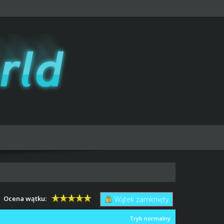
Ocena wątku:
Wątek zamknięty
Tryb normalny