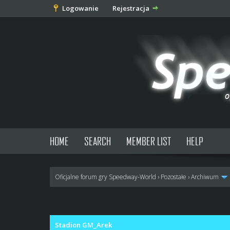
Logowanie
Rejestracja
HOME
SEARCH
MEMBER LIST
HELP
Oficjalne forum gry Speedway-World
›
Pozostałe
›
Archiwum
1 głosów - średnia: 5
1
2
3
4
5
Stadion GM_Arek