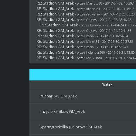
RE: Stadion GM_Arek
- przez
Mariusz70
- 2017-04-08, 15:39:1
RE: Stadion GM_Arek
- przez
kropek81
- 2017-04-10, 11:45:18
RE: Stadion GM_Arek
- przez
szuwarek
- 2017-04-17, 20:05:23
RE: Stadion GM_Arek
- przez
Gajowy
- 2017-04-22, 18:46:25
RE: Stadion GM_Arek
- przez
kamykov
- 2017-04-24, 07:05:
RE: Stadion GM_Arek
- przez
Gajowy
- 2017-04-24, 07:41:38
RE: Stadion GM_Arek
- przez
becia
- 2017-05-13, 16:54:54
RE: Stadion GM_Arek
- przez Misiek81 - 2017-05-30, 22:37:56
RE: Stadion GM_Arek
- przez
becia
- 2017-05-31, 05:21:41
RE: Stadion GM_Arek
- przez
holender260
- 2017-05-31, 18:50
RE: Stadion GM_Arek
- przez
Mr. Zuma
- 2018-07-29, 15:24:4
Wątek:
Puchar SW GM_Arek
zużycie silników GM_Arek
Sparingi szkółka juniorów GM_Arek