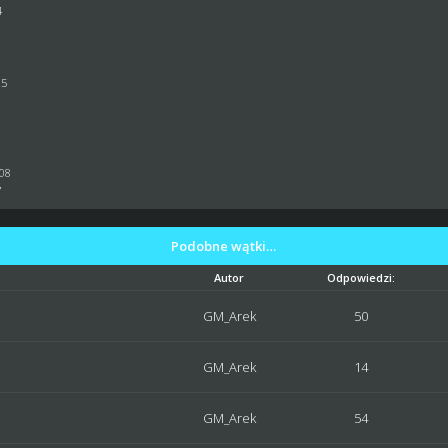
4
25
:08
7
Podobne wątki…
Autor
Odpowiedzi:
GM_Arek
50
GM_Arek
14
GM_Arek
54