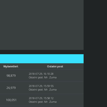
Wyświetleń:
Ostatni post
2018-07-29, 16:10:28
98,879
Ostatni post
:
Mr. Zuma
2018-07-29, 15:59:55
26,979
Ostatni post
:
Mr. Zuma
2018-07-29, 15:58:12
100,051
Ostatni post
:
Mr. Zuma