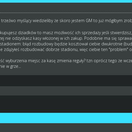
trzeźwo myślący wiedzieliby że skoro jestem GM to już mógłbym zrobi
nakupujesz dziadków to masz możliwość ich sprzedaży jeśli stwierdzisz
zej nie odzyskasz kasy włożonej w ich zakup. Podobnie ma się sprawa
stadionem: błąd rozbudowy będzie kosztował ciebie dwukrotnie (budow
nie zdążyłeś rozbudować dobrze stadionu, więc ciebie ten "problem" 
ść wyburzenia miejsc za kasę zmienia reguły? tzn oprócz tego że wcz
e w grze...