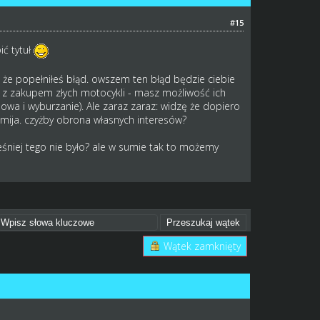
#15
ć tytuł
, że popełniłeś błąd. owszem ten błąd będzie ciebie
 z zakupem złych motocykli - masz możliwość ich
a i wyburzanie). Ale zaraz zaraz: widzę że dopiero
omija. czyżby obrona własnych interesów?
eśniej tego nie było? ale w sumie tak to możemy
Wątek zamknięty