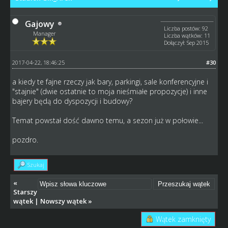
Gajowy
Liczba postów: 92
Manager
Liczba wątków: 11
Dołączył: Sep 2015
2017-04-22, 18:46:25
#30
a kiedy te fajne rzeczy jak bary, parkingi, sale konferencyjne i
"stajnie" (dwie ostatnie to moja nieśmiałe propozycje) i inne
bajery będą do dyspozycji i budowy?
Temat powstał dość dawno temu, a sezon już w połowie...
pozdro.
Szukaj
«
Starszy
wątek
|
Nowszy wątek
»
Wątek zamknięty