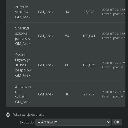
zużycie
2018-07-29, 15:59
silników
GM_Arek
14
26,978
Ostatni post
:
Mr. 
GM_Arek
Sparingi
szkółka
2018-07-29, 15:58
GM_Arek
54
100,041
juniorów
Ostatni post
:
Mr. 
GM_Arek
System
Ligowy (z
2018-07-29, 15:55
10 na 8
GM_Arek
60
122,025
Ostatni post
:
Mr. 
zespołów)
GM_Arek
Zmiany w
um
2018-07-29, 15:53
GM_Arek
10
21,757
szkółki
Ostatni post
:
Mr. 
GM_Arek
Pokaż wersję do druku
Skocz do: