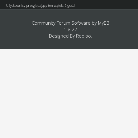
Użytkownicy przeglądający ten wątek: 2 gości
Community Forum Software by
MyBB
1.8.27
Designed By
Rooloo
.