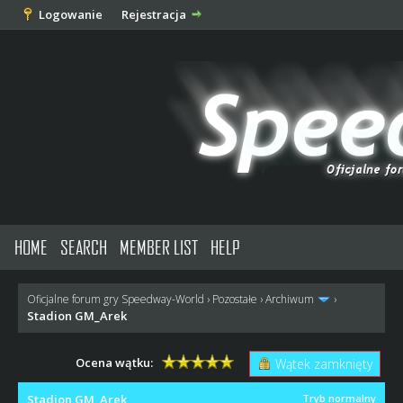
Logowanie
Rejestracja
HOME
SEARCH
MEMBER LIST
HELP
Oficjalne forum gry Speedway-World
›
Pozostałe
›
Archiwum
›
Stadion GM_Arek
Ocena wątku:
Wątek zamknięty
Stadion GM_Arek
Tryb normalny