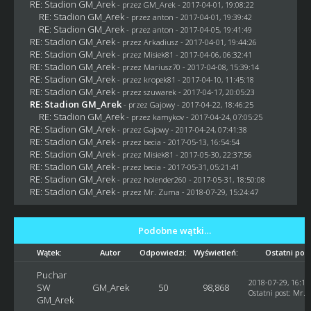
RE: Stadion GM_Arek
- przez
GM_Arek
- 2017-04-01, 19:08:22
RE: Stadion GM_Arek
- przez
anton
- 2017-04-01, 19:39:42
RE: Stadion GM_Arek
- przez
anton
- 2017-04-05, 19:41:49
RE: Stadion GM_Arek
- przez
Arkadiusz
- 2017-04-01, 19:44:26
RE: Stadion GM_Arek
- przez Misiek81 - 2017-04-06, 06:32:41
RE: Stadion GM_Arek
- przez
Mariusz70
- 2017-04-08, 15:39:14
RE: Stadion GM_Arek
- przez
kropek81
- 2017-04-10, 11:45:18
RE: Stadion GM_Arek
- przez
szuwarek
- 2017-04-17, 20:05:23
RE: Stadion GM_Arek
- przez
Gajowy
- 2017-04-22, 18:46:25
RE: Stadion GM_Arek
- przez
kamykov
- 2017-04-24, 07:05:25
RE: Stadion GM_Arek
- przez
Gajowy
- 2017-04-24, 07:41:38
RE: Stadion GM_Arek
- przez
becia
- 2017-05-13, 16:54:54
RE: Stadion GM_Arek
- przez Misiek81 - 2017-05-30, 22:37:56
RE: Stadion GM_Arek
- przez
becia
- 2017-05-31, 05:21:41
RE: Stadion GM_Arek
- przez
holender260
- 2017-05-31, 18:50:08
RE: Stadion GM_Arek
- przez
Mr. Zuma
- 2018-07-29, 15:24:47
Podobne wątki…
Wątek:
Autor
Odpowiedzi:
Wyświetleń:
Ostatni pos
Puchar
2018-07-29, 16:10
SW
GM_Arek
50
98,868
Ostatni post
:
Mr. 
GM_Arek