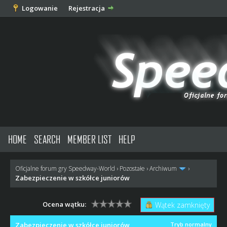
Logowanie
Rejestracja
HOME
SEARCH
MEMBER LIST
HELP
Oficjalne forum gry Speedway-World
›
Pozostałe
›
Archiwum
›
Zabezpieczenie w szkółce juniorów
Ocena wątku:
Wątek zamknięty
Zabezpieczenie w szkółce juniorów
Tryb normalny