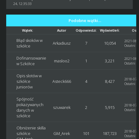
24, 12:35:33
Podobne wątki…
Wątek:
Autor
Odpowiedzi:
Wyświetleń:
Osta
Błąd skoków w
2021-08-1
Arkadiusz
7
10,054
szkółce
Ostatni p
Dofinansowanie
2021-08-1
masloo2
1
3,221
w Szkółce
Ostatni p
Opis slotów w
2018-07-2
szkółce
Asteck666
4
8,427
Ostatni p
juniorów
Spójność
pokazywanych
2018-07-2
szuwarek
2
5,915
danych w
Ostatni p
szkółce
Obniżenie skilla
2018-07-2
szkółce
GM_Arek
101
187,723
Ostatni p
GM_Arek