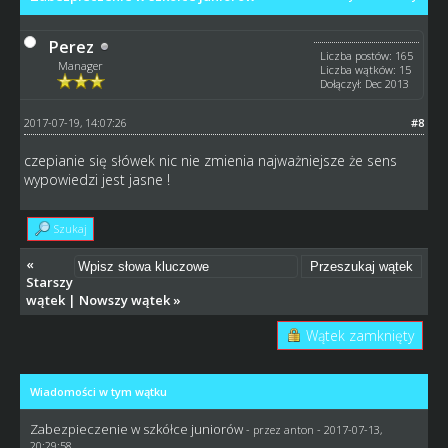
Perez
Liczba postów: 165
Manager
Liczba wątków: 15
Dołączył: Dec 2013
2017-07-19, 14:07:26
#8
czepianie się słówek nic nie zmienia najważniejsze że sens
wypowiedzi jest jasne !
Szukaj
«
Starszy
wątek
|
Nowszy wątek
»
Wątek zamknięty
Wiadomości w tym wątku
Zabezpieczenie w szkółce juniorów
- przez
anton
- 2017-07-13,
20:29:58