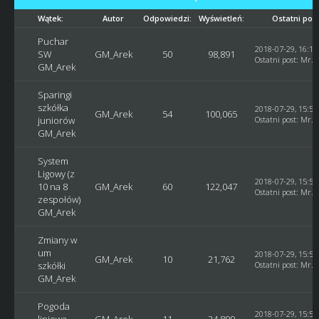
Wątek:
Autor
Odpowiedzi:
Wyświetleń:
Ostatni pos
Puchar
2018-07-29, 16:10
SW
GM_Arek
50
98,891
Ostatni post
:
Mr. 
GM_Arek
Sparingi
szkółka
2018-07-29, 15:58
GM_Arek
54
100,065
juniorów
Ostatni post
:
Mr. 
GM_Arek
System
Ligowy (z
2018-07-29, 15:55
10 na 8
GM_Arek
60
122,047
Ostatni post
:
Mr. 
zespołów)
GM_Arek
Zmiany w
um
2018-07-29, 15:53
GM_Arek
10
21,762
szkółki
Ostatni post
:
Mr. 
GM_Arek
Pogoda
2018-07-29, 15:52
liniowa
GM_Arek
11
24,899