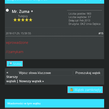
Mr. Zuma
Liczba postów: 983
Tutejszy
Liczba wątków: 37
Dołączył: Feb 2013
Drużyna: DKŻ Unia Dębica
2018-07-29, 15:59:55
#15
wprowadzone
//zamykam
Szukaj
«
Starszy
wątek
|
Nowszy wątek
»
Wątek zamknięty
Wiadomości w tym wątku