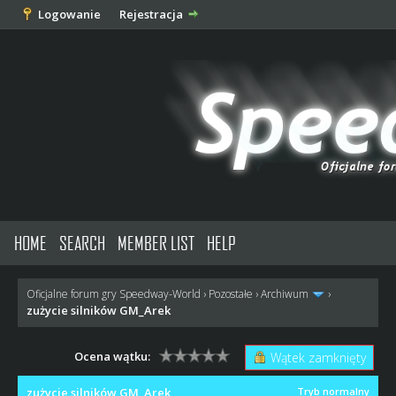
Logowanie
Rejestracja
HOME
SEARCH
MEMBER LIST
HELP
Oficjalne forum gry Speedway-World
›
Pozostałe
›
Archiwum
›
zużycie silników GM_Arek
Ocena wątku:
Wątek zamknięty
zużycie silników GM_Arek
Tryb normalny