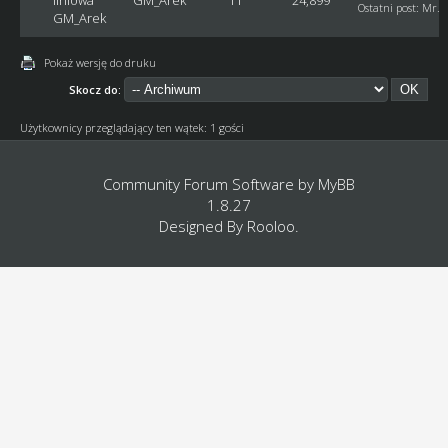
Ostatni post
:
Mr. 
GM_Arek
Pokaż wersję do druku
Skocz do:
Użytkownicy przeglądający ten wątek: 1 gości
Community Forum Software by
MyBB
1.8.27
Designed By
Rooloo
.