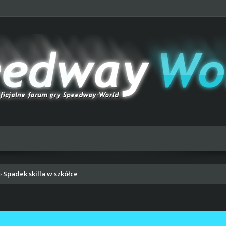
Spadek skilla w szkółce
›