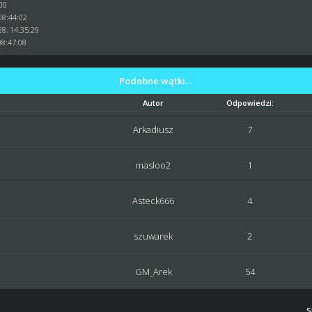
:00
08:44:02
8, 14:35:29
08:47:08
Podobne wątki…
Autor
Odpowiedzi:
Arkadiusz
7
masloo2
1
Asteck666
4
szuwarek
2
GM_Arek
54
S