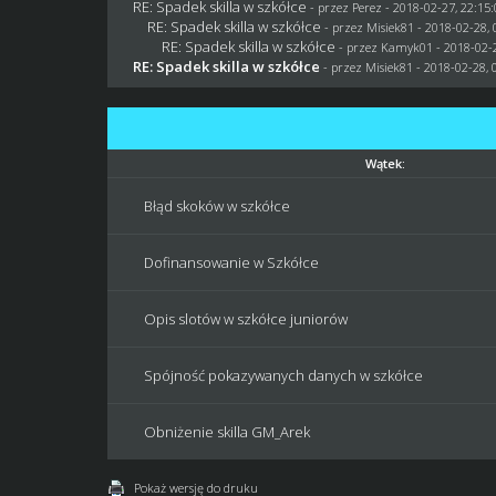
RE: Spadek skilla w szkółce
- przez
Perez
- 2018-02-27, 22:15
RE: Spadek skilla w szkółce
- przez Misiek81 - 2018-02-28, 
RE: Spadek skilla w szkółce
- przez
Kamyk01
- 2018-02-2
RE: Spadek skilla w szkółce
- przez Misiek81 - 2018-02-28, 
Wątek:
Błąd skoków w szkółce
Dofinansowanie w Szkółce
Opis slotów w szkółce juniorów
Spójność pokazywanych danych w szkółce
Obniżenie skilla GM_Arek
Pokaż wersję do druku