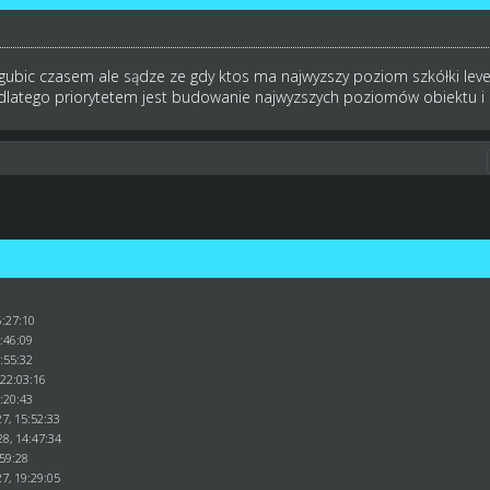
gubic czasem ale sądze ze gdy ktos ma najwyzszy poziom szkółki level
dlatego priorytetem jest budowanie najwyzszych poziomów obiektu i 
6:27:10
:46:09
:55:32
 22:03:16
:20:43
7, 15:52:33
8, 14:47:34
:59:28
7, 19:29:05