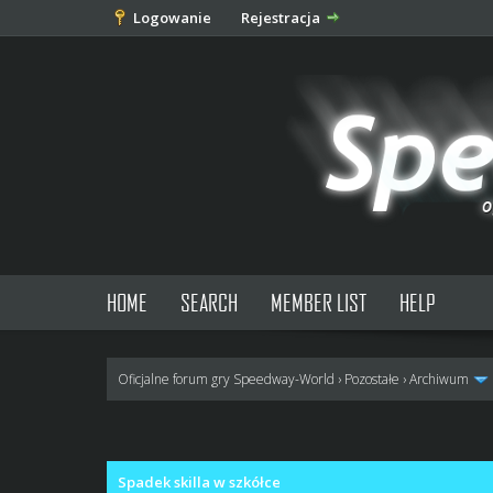
Logowanie
Rejestracja
HOME
SEARCH
MEMBER LIST
HELP
Oficjalne forum gry Speedway-World
›
Pozostałe
›
Archiwum
1 głosów - średnia: 5
1
2
3
4
5
Spadek skilla w szkółce