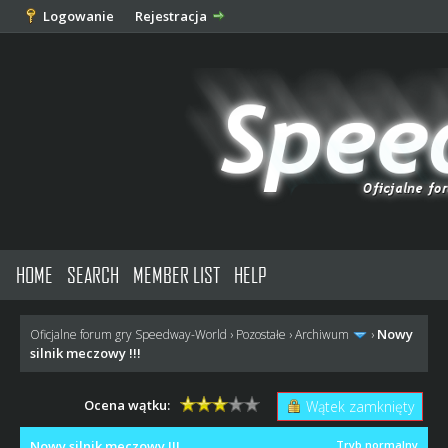
Logowanie
Rejestracja
HOME
SEARCH
MEMBER LIST
HELP
Nowy
Oficjalne forum gry Speedway-World
›
Pozostałe
›
Archiwum
›
silnik meczowy !!!
Ocena wątku:
Wątek zamknięty
Nowy silnik meczowy !!!
Tryb normalny