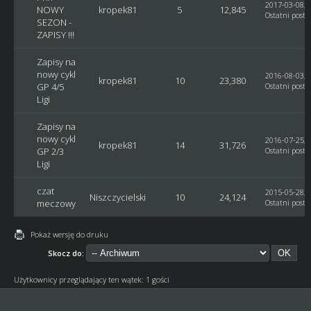
2017-03-08, 
NOWY
kropek81
5
12,845
Ostatni post
:
SEZON -
ZAPISY !!!
Zapisy na
nowy cykl
2016-08-03, 
kropek81
10
23,380
GP 4/5
Ostatni post
:
Ligi
Zapisy na
nowy cykl
2016-07-25, 
kropek81
14
31,726
GP 2/3
Ostatni post
:
Ligi
czat
2015-05-28, 
Niszczycielski
10
24,124
meczowy
Ostatni post
:
Pokaż wersję do druku
Skocz do:
Użytkownicy przeglądający ten wątek: 1 gości