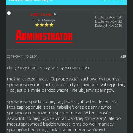
GM_Arek
Liczba postów: 546
Super Manager
Liczba wątków: 22
Dołączył: Nov 2016
2018-06-11, 10:22:01
#39
drugi łączy obie rzeczy. wilk syty i owca cała.
można jeszcze inaczej (3. propozycja): zachowamy i pomysł
sprawności w meczach (im niższa tym zawodnik słabiej jedzie)
- co jest dla mnie bardzo ważne i nie ubijemy sparingów.
sprawność spada co bieg wg tabelki (lub w ten deseń jeśli
ktoś zaproponuje lepszą "tabelkę") oraz dzienny zwrot
sprawności do poziomu sprzed meczu. W ten sposób
zawodnik co bieg będzie coraz bardziej "zmęczony", ale po
meczu sprawność będzie wracać, oraz do woli maniacy
sparingów będą mogli hulać sobie mecze w różnych