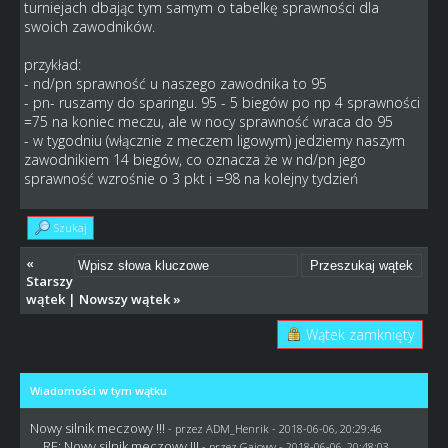
turniejach dbając tym samym o tabelkę sprawności dla
swoich zawodników.
przykład:
- nd/pn sprawność u naszego zawodnika to 95
- pn- ruszamy do sparingu. 95 - 5 biegów po np 4 sprawności
=75 na koniec meczu, ale w nocy sprawność wraca do 95
- w tygodniu (włącznie z meczem ligowym) jedziemy naszym
zawodnikiem 14 biegów, co oznacza że w nd/pn jego
sprawność wzrośnie o 3 pkt i =98 na kolejny tydzień
Szukaj
«
Starszy
wątek
|
Nowszy wątek
»
Wątek zamknięty
Wiadomości w tym wątku
Nowy silnik meczowy !!!
- przez
ADM_Henrik
- 2018-06-06, 20:29:46
RE: Nowy silnik meczowy !!!
- przez
Gajowy
- 2018-06-06, 20:48:03