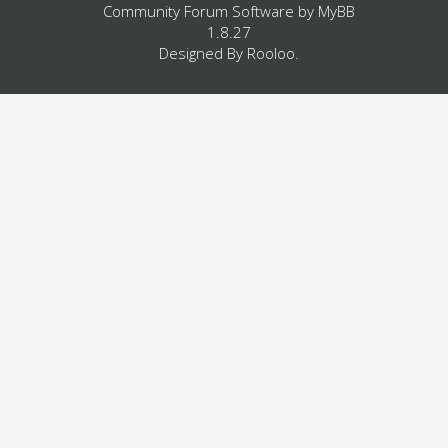
Community Forum Software by
MyBB
1.8.27
Designed By
Rooloo
.