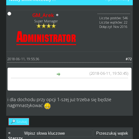
GM_Arek
Liczba postów: 546
Super Manager
Liczba wątków: 22
Dołączył: Nov 2016
2018-06-11, 19:55:36
#72
(2018-06-11, 19:50:45)
Arkadiusz napisał(a):
No i jakby nie bylo Arku spary jedziemy tez dla dochodu.
i dla dochodu przy opcji 1-szej już trzeba się będzie
nagimnastykować
Szukaj
«
Starszy