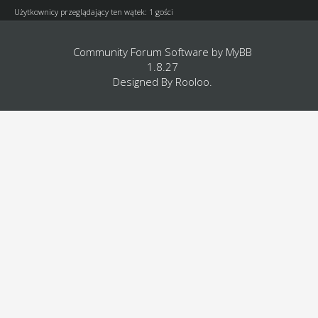
Użytkownicy przeglądający ten wątek: 1 gości
Community Forum Software by
MyBB
1.8.27
Designed By
Rooloo
.