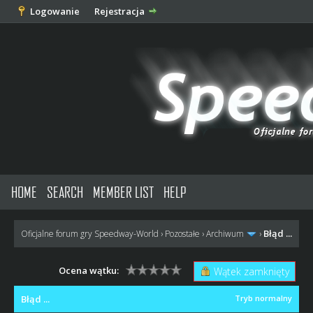
Logowanie
Rejestracja
HOME
SEARCH
MEMBER LIST
HELP
Błąd ...
Oficjalne forum gry Speedway-World
›
Pozostałe
›
Archiwum
›
Ocena wątku:
Wątek zamknięty
Błąd ...
Tryb normalny