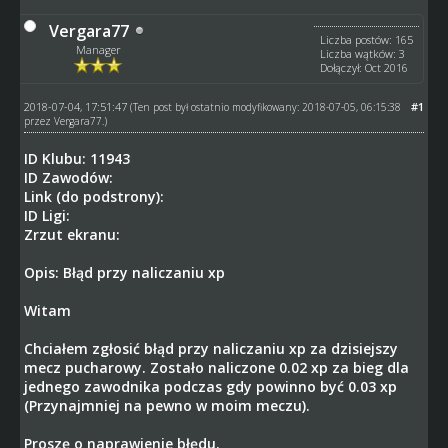
Vergara77
Liczba postów: 165
Manager
Liczba wątków: 3
Dołączył: Oct 2016
2018-07-04, 17:51:47
#1
(Ten post był ostatnio modyfikowany: 2018-07-05, 06:15:38
przez
Vergara77
.)
ID Klubu: 11943
ID Zawodów:
Link (do podstrony):
ID Ligi:
Zrzut ekranu:
Opis: Błąd przy naliczaniu xp
Witam
Chciałem zgłosić błąd przy naliczaniu xp za dzisiejszy
mecz pucharowy. Zostało naliczone 0.02 xp za bieg dla
jednego zawodnika podczas gdy powinno być 0.03 xp
(Przynajmniej na pewno w moim meczu).
Proszę o naprawienie błędu.