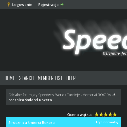
Logowanie
Rejestracja
HOME
SEARCH
MEMBER LIST
HELP
5
Oficjalne forum gry Speedway-World
›
Turnieje
›
Memoriał ROXERA
›
rocznica śmierci Roxera
Ocena wątku:
5 rocznica śmierci Roxera
Tryb normalny