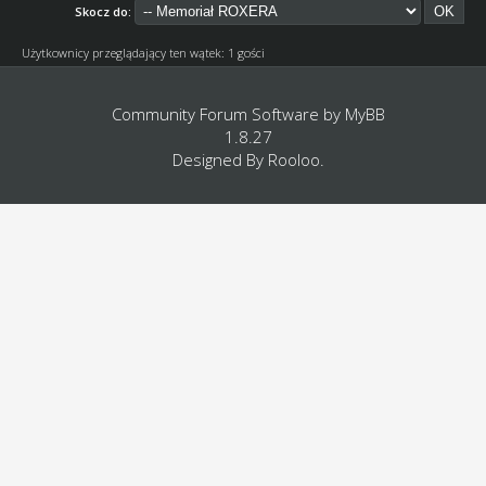
Skocz do:
Użytkownicy przeglądający ten wątek: 1 gości
Community Forum Software by
MyBB
1.8.27
Designed By
Rooloo
.