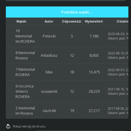
Podobne wątki…
Wątek:
Autor
Odpowiedzi:
Wyświetleń:
Ostatni 
10
2025-08-05, 18:
Memoriał
Petecki
5
7,186
Ostatni post
:
Pet
im.ROXERA
8 Memoriał
2023-08-10, 09:
Arkadiusz
12
8,003
Roxera
Ostatni post
:
Ar
7 Memoriał
2022-08-07, 22:
Max
18
13,475
ROXERA
Ostatni post
:
Ma
6 rocznica
2021-08-16, 10:
śmierci
szuwarek
12
28,229
Ostatni post
:
sz
ROXERA
2 memorial
2017-08-06, 22:
nazir44
19
37,217
im Roxera
Ostatni post
:
AD
Pokaż wersję do druku