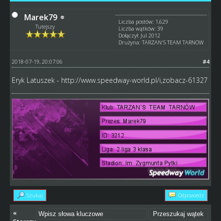
Marek79
Liczba postów: 1,629
Tutejszy
Liczba wątków: 39
Dołączył: Jul 2012
Drużyna: TARZAN'S TEAM TARNOW
2018-07-19, 20:07:06
#4
Eryk Latuszek -
http://www.speedway-world.pl/i,zobacz-61327
Szukaj
Odpowiedz
«