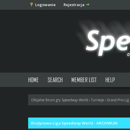
Logowanie
Rejestracja
HOME
SEARCH
MEMBER LIST
HELP
Oficjalne forum gry Speedway-World
›
Turnieje
›
Grand Prix Lig
0 głosów - średnia: 0
1
2
3
4
5
Drużynowa Liga Speedway World - ARCHIWUM