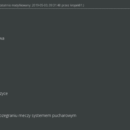
ł ostatnio modyfikowany: 2019-05-03, 09:31:48 przez
kropek81
.)
owa
zyce
 rozegraniu meczy systemem pucharowym