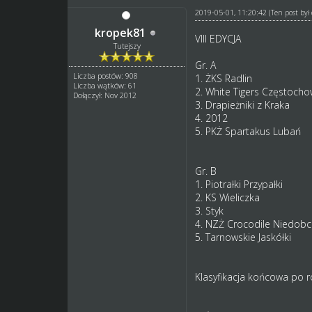
2019-05-01, 11:20:42
(Ten post by
kropek81
VIII EDYCJA
Tutejszy
Gr. A
Liczba postów: 908
1. ŻKS Radlin
Liczba wątków: 61
2. White Tigers Częstoch
Dołączył: Nov 2012
3. Drapieżniki z Kraka
4. 2012
5. PKŻ Spartakus Lubań
Gr. B
1. Piotrałki Przypałki
2. KS Wieliczka
3. Styk
4. NZŻ Crocodile Niedobc
5. Tarnowskie Jaskółki
Klasyfikacja końcowa po