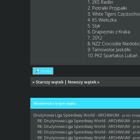
1. ŻKS Radlin
2. Piotrałki Przypałki
3. White Tigers Częstoch
4. KS Wieliczka
5. Styk
6. Drapieżniki z Kraka
7. 2012
8. NZŻ Crocodile Niedobc
9. Tarnowskie Jaskółki
10. PKŻ Spartakus Lubań
Szukaj
«
Starszy wątek
|
Nowszy wątek
»
Wiadomości w tym wątku
Drużynowa Liga Speedway World - ARCHIWUM
- przez
krop
RE: Drużynowa Liga Speedway World - ARCHIWUM
- prz
RE: Drużynowa Liga Speedway World - ARCHIWUM
- prz
RE: Drużynowa Liga Speedway World - ARCHIWUM
- prz
RE: Drużynowa Liga Speedway World - ARCHIWUM
- prz