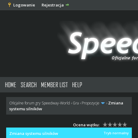
Logowanie
Rejestracja
HOME
SEARCH
MEMBER LIST
HELP
Zmiana
Oficjalne forum gry Speedway-World
›
Gra
›
Propozycje
›
systemu silników
Ocena wątku:
Zmiana systemu silników
Tryb normalny