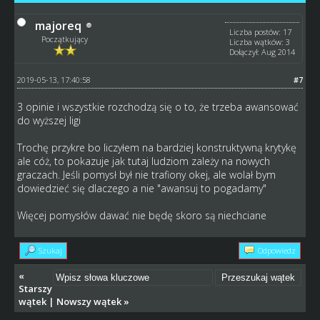
majoreq
Liczba postów: 17
Początkujący
Liczba wątków: 3
Dołączył: Aug 2014
2019-05-13, 17:40:58
#7
3 opinie i wszystkie rozchodzą się o to, że trzeba awansować
do wyższej ligi
Trochę przykre bo liczyłem na bardziej konstruktywną krytykę
ale cóż, to pokazuje jak tutaj ludziom zależy na nowych
graczach. Jeśli pomysł był nie trafiony okej, ale wolał bym
dowiedzieć się dlaczego a nie "awansuj to pogadamy"
Więcej pomysłów dawać nie będę skoro są niechciane
Szukaj
Odpowiedz
«
Starszy
wątek
|
Nowszy wątek
»