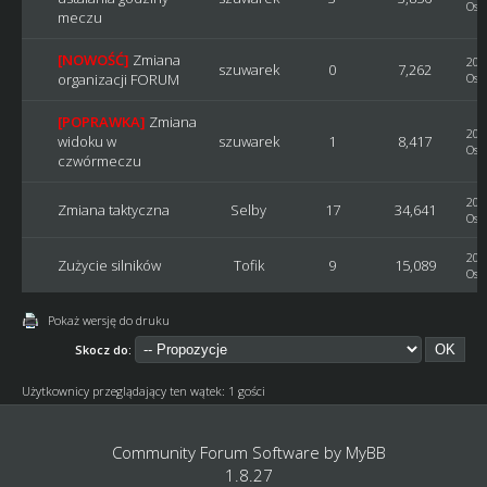
Ost
meczu
[NOWOŚĆ]
Zmiana
202
szuwarek
0
7,262
organizacji FORUM
Ost
[POPRAWKA]
Zmiana
201
widoku w
szuwarek
1
8,417
Ost
czwórmeczu
201
Zmiana taktyczna
Selby
17
34,641
Ost
201
Zużycie silników
Tofik
9
15,089
Ost
Pokaż wersję do druku
Skocz do:
Użytkownicy przeglądający ten wątek: 1 gości
Community Forum Software by
MyBB
1.8.27