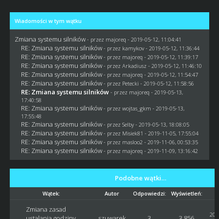
Wiadomości w tym wątku
Zmiana systemu silników
- przez
majoreq
- 2019-05-12, 11:04:41
RE: Zmiana systemu silników
- przez
kamykov
- 2019-05-12, 11:36:44
RE: Zmiana systemu silników
- przez
majoreq
- 2019-05-12, 11:39:17
RE: Zmiana systemu silników
- przez
Arkadiusz
- 2019-05-12, 11:46:10
RE: Zmiana systemu silników
- przez
majoreq
- 2019-05-12, 11:54:47
RE: Zmiana systemu silników
- przez
Petecki
- 2019-05-12, 11:58:56
RE: Zmiana systemu silników
- przez
majoreq
- 2019-05-13,
17:40:58
RE: Zmiana systemu silników
- przez
wojtas_gkm
- 2019-05-13,
17:55:48
RE: Zmiana systemu silników
- przez
Selby
- 2019-05-13, 18:08:05
RE: Zmiana systemu silników
- przez Misiek81 - 2019-11-05, 17:55:04
RE: Zmiana systemu silników
- przez
masloo2
- 2019-11-06, 00:53:35
RE: Zmiana systemu silników
- przez
majoreq
- 2019-11-09, 13:16:42
Podobne wątki…
Wątek:
Autor
Odpowiedzi:
Wyświetleń:
Zmiana zasad
202
ustalania godziny
szuwarek
3
3,856