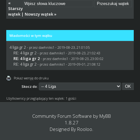
«
Starszy
wątek
|
Nowszy wątek
»
Wiadomości w tym wątku
4 liga gr 2
- przez
daehniks1
- 2019-08-23, 21:01:05
RE: 4 liga gr 2
- przez
daehniks1
- 2019-08-23, 21:02:43
RE: 4 liga gr 2
- przez
daehniks1
- 2019-08-23, 23:00:02
RE: 4 liga gr 2
- przez
daehniks1
- 2019-09-01, 21:08:12
Pokaż wersję do druku
Skocz do:
Użytkownicy przeglądający ten wątek: 1 gości
Community Forum Software by
MyBB
1.8.27
Designed By
Rooloo
.