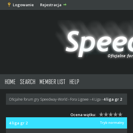
Logowanie
Rejestracja
HOME
SEARCH
MEMBER LIST
HELP
4 liga gr 2
Oficjalne forum gry Speedway-World
›
Fora Ligowe
›
4 Liga
›
Ocena wątku:
4 liga gr 2
Tryb normalny