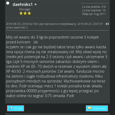
daehniks1
Liczba postów: 216
Manager
Liczba wątków: 19
Dołączył: Aug 2011
2019-08-23, 23:00:02
#3
(Ten post był ostatnio modyfikowany: 2019-08-23, 23:07:37
przez
daehniks1
.)
Mój cel awans do 3 ligi (w poprzednim sezonie 5 kolejek
przed końcem ob
liczyłem że i tak go nie będzie) także teraz tylko awans każda
inna opcja równa się nie zrealizowany cel. Mój skład wyżej niż
średni jest potencjał na 2-3 sezony czyli awans i utrzymanie 3
liga czyli 5 mocnych seniorów zabardzo dobrymi siłami i
średnim XP ok 65- 70 dwóch w rezerwie z wysokim slilem ale
XP 40-50 2 mocnych juniorów. Cel awans fundusze mocno
na zielono i ciągle rozbudowa infrastruktury stadionu. Kilku
porządnych młodych na sprzedaż. Wychowankowie na teraz
to dno. Pzdr oceniając mecz 1 kolejki porażka brak składu
przeciwnika 00000 przyjemności z gry lepiej przegrać po
walce online niż wygrać 0:75 żenada. Pzdr
Szukaj
Odpowiedz