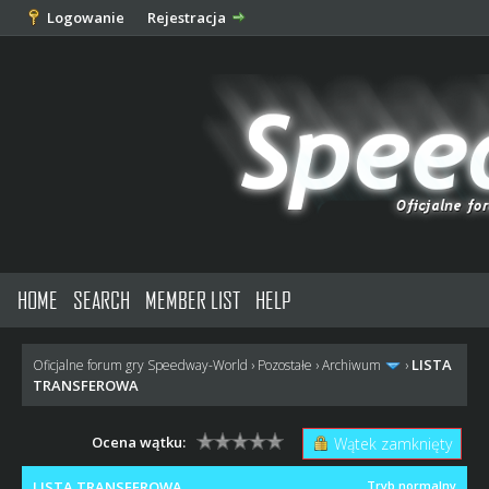
Logowanie
Rejestracja
HOME
SEARCH
MEMBER LIST
HELP
LISTA
Oficjalne forum gry Speedway-World
›
Pozostałe
›
Archiwum
›
TRANSFEROWA
Ocena wątku:
Wątek zamknięty
LISTA TRANSFEROWA
Tryb normalny