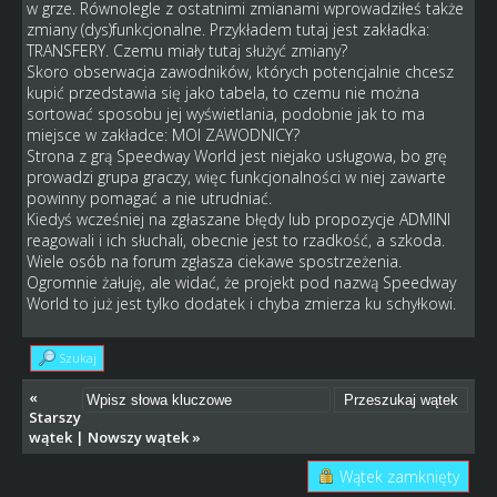
w grze. Równolegle z ostatnimi zmianami wprowadziłeś także
zmiany (dys)funkcjonalne. Przykładem tutaj jest zakładka:
TRANSFERY. Czemu miały tutaj służyć zmiany?
Skoro obserwacja zawodników, których potencjalnie chcesz
kupić przedstawia się jako tabela, to czemu nie można
sortować sposobu jej wyświetlania, podobnie jak to ma
miejsce w zakładce: MOI ZAWODNICY?
Strona z grą Speedway World jest niejako usługowa, bo grę
prowadzi grupa graczy, więc funkcjonalności w niej zawarte
powinny pomagać a nie utrudniać.
Kiedyś wcześniej na zgłaszane błędy lub propozycje ADMINI
reagowali i ich słuchali, obecnie jest to rzadkość, a szkoda.
Wiele osób na forum zgłasza ciekawe spostrzeżenia.
Ogromnie żałuję, ale widać, że projekt pod nazwą Speedway
World to już jest tylko dodatek i chyba zmierza ku schyłkowi.
Szukaj
«
Starszy
wątek
|
Nowszy wątek
»
Wątek zamknięty