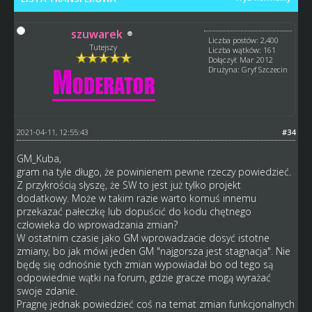
szuwarek
Liczba postów: 2,400
Tutejszy
Liczba wątków: 161
Dołączył: Mar 2012
Drużyna: Gryf Szczecin
2021-04-11, 12:55:43
#34
GM_Kuba,
gram na tyle długo, że powinienem pewne rzeczy powiedzieć.
Z przykrością słyszę, że SW to jest już tylko projekt
dodatkowy. Może w takim razie warto komuś innemu
przekazać pałeczkę lub dopuścić do kodu chętnego
człowieka do wprowadzania zmian?
W ostatnim czasie jako GM wprowadzacie dosyć istotne
zmiany, bo jak mówi jeden GM "najgorsza jest stagnacja". Nie
będę się odnośnie tych zmian wypowiadał bo od tego są
odpowiednie wątki na forum, gdzie gracze mogą wyrażać
swoje zdanie.
Pragnę jednak powiedzieć coś na temat zmian funkcjonalnych