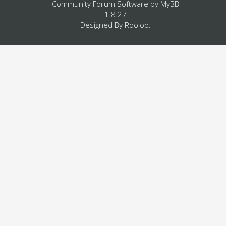
Community Forum Software by
MyBB
1.8.27
Designed By
Rooloo
.