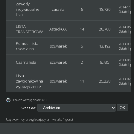
Zawody
2014-11-2
indywidualne
carasta
6
18,720
Ostatni po
lista
LISTA
2014-05-2
Asteck666
14
28,700
TRANSFEROWA
Ostatni po
Pomoc - lista
2013-09-1
szuwarek
5
13,192
rozwijalna
Ostatni po
2013-06-0
Czarna lista
szuwarek
2
8,735
Ostatni po
Lista
2013-02-2
zawodników na
szuwarek
11
25,228
Ostatni po
wypożyczenie
Pokaż wersję do druku
Skocz do:
Użytkownicy przeglądający ten wątek: 1 gości