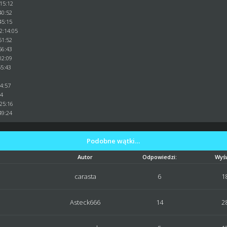
:15:12
40:52
45:15
2:14:05
51:52
56:43
02:09
55:43
34:57
24
:25:16
49:24
Podobne wątki…
Autor
Odpowiedzi:
Wyśw
carasta
6
1
Asteck666
14
2