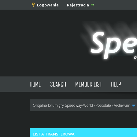
Logowanie
Rejestracja
HOME
SEARCH
MEMBER LIST
HELP
Oficjalne forum gry Speedway-World
›
Pozostałe
›
Archiwum
0 głosów - średnia: 0
1
2
3
4
5
LISTA TRANSFEROWA