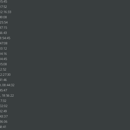
05:45
07:52
12:16:33
49:08
:25:54
47:15
56:43
8:54:45
:47:08
03:12
04:16
04:45
05:08
02:52
12:27:30
41:46
, 08:44:32
45:47
, 18:56:22
07:32
:02:02
32:49
:43:37
:36:06
58:41