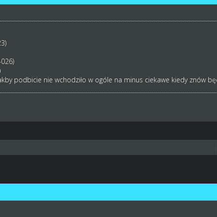
3)
4026)
)
akby podbicie nie wchodziło w ogóle na minus ciekawe kiedy znów będą t