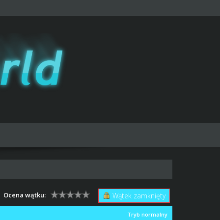
Ocena wątku:
Wątek zamknięty
Tryb normalny