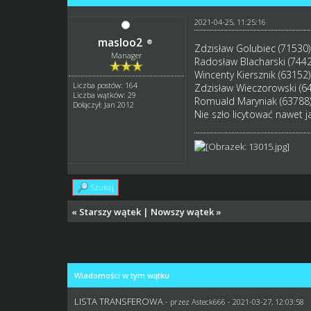
2021-04-25, 11:25:16
masloo2
Zdzisław Golubiec (71530)
Manager
Radosław Blacharski (7442
Wincenty Kiersznik (63152)
Liczba postów: 164
Zdzisław Wieczorowski (6
Liczba wątków: 29
Romuald Maryniak (63788
Dołączył: Jan 2012
Nie szło licytować nawet j
Szukaj
«
Starszy wątek
|
Nowszy wątek
»
Wiadomości w tym wątku
LISTA TRANSFEROWA
- przez
Asteck666
- 2021-03-27, 12:03:58