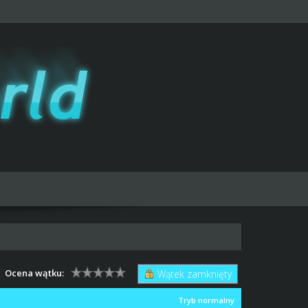
Ocena wątku:
Wątek zamknięty
Tryb normalny