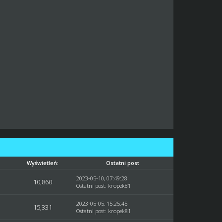
:
Wyświetleń:
Ostatni post
2023-05-10, 07:49:28
10,860
Ostatni post
:
kropek81
2023-05-05, 15:25:45
15,331
Ostatni post
:
kropek81