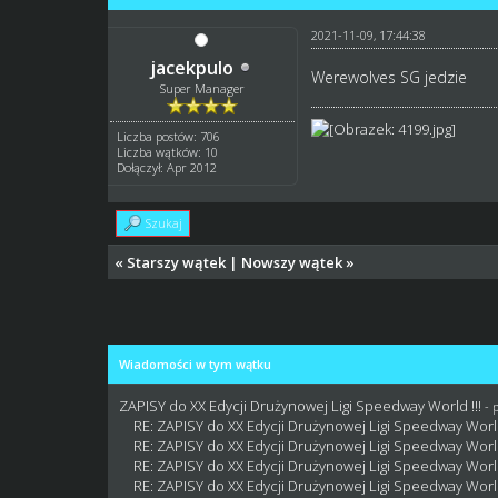
2021-11-09, 17:44:38
jacekpulo
Werewolves SG jedzie
Super Manager
Liczba postów: 706
Liczba wątków: 10
Dołączył: Apr 2012
Szukaj
«
Starszy wątek
|
Nowszy wątek
»
Wiadomości w tym wątku
ZAPISY do XX Edycji Drużynowej Ligi Speedway World !!!
- 
RE: ZAPISY do XX Edycji Drużynowej Ligi Speedway World
RE: ZAPISY do XX Edycji Drużynowej Ligi Speedway World
RE: ZAPISY do XX Edycji Drużynowej Ligi Speedway World
RE: ZAPISY do XX Edycji Drużynowej Ligi Speedway World