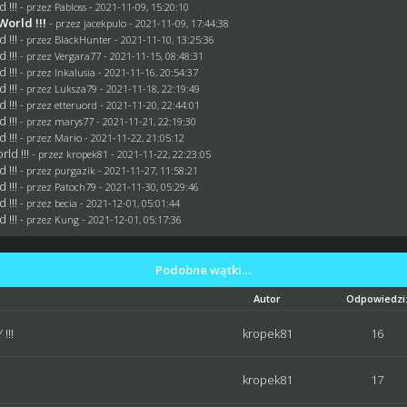
 !!!
- przez
Pabloss
- 2021-11-09, 15:20:10
orld !!!
- przez
jacekpulo
- 2021-11-09, 17:44:38
 !!!
- przez
BlackHunter
- 2021-11-10, 13:25:36
 !!!
- przez
Vergara77
- 2021-11-15, 08:48:31
 !!!
- przez
Inkalusia
- 2021-11-16, 20:54:37
 !!!
- przez
Luksza79
- 2021-11-18, 22:19:49
 !!!
- przez
etteruord
- 2021-11-20, 22:44:01
 !!!
- przez
marys77
- 2021-11-21, 22:19:30
 !!!
- przez
Mario
- 2021-11-22, 21:05:12
ld !!!
- przez
kropek81
- 2021-11-22, 22:23:05
 !!!
- przez
purgazik
- 2021-11-27, 11:58:21
 !!!
- przez
Patoch79
- 2021-11-30, 05:29:46
 !!!
- przez
becia
- 2021-12-01, 05:01:44
 !!!
- przez
Kung
- 2021-12-01, 05:17:36
Podobne wątki…
Autor
Odpowiedzi
!!!
kropek81
16
kropek81
17