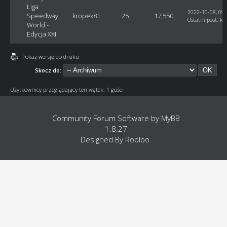
Liga
2022-10-08, 09:
Speedway
kropek81
25
17,550
Ostatni post
:
kr
World -
Edycja XXII
Pokaż wersję do druku
Skocz do:
Użytkownicy przeglądający ten wątek: 1 gości
Community Forum Software by
MyBB
1.8.27
Designed By
Rooloo
.