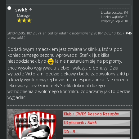
swk6
Liczba postów: 84
Manager
Liczba wątków: 2
Dołączył: Sep 2010
2010-12-05, 10:12:37
#46
(Ten post był ostatnio modyfikowany: 2010-12-05, 10:15:37
przez
swk6
.)
Dodatkowym smaczkiem jest zmiana w silniku, która pod
koniec tamtego sezonu wprowadzil Stefik i juz kilka
niespodzianek bylo
Ja nie nastawiam się na pogromy,
chce wysoko wygrywac u siebie i walczyc o bonusy. Dziś
wyjazd z Victorami bedzie ciekawy i bede zadowolony z 40 p
a kazdy wynik powyzej bdzie mila niespodzianka. Nie mozna
lekcewazyc tez Goodfeels Stefik dokonal duzego
wzmocnienia z wolnmego kontraktu zobaczymy jak to bedzie
wygladac.