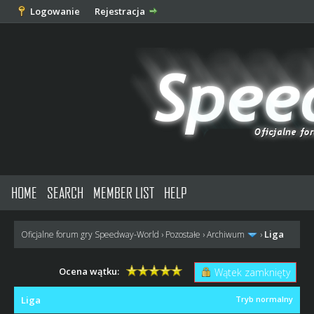
Logowanie
Rejestracja
HOME
SEARCH
MEMBER LIST
HELP
Liga
Oficjalne forum gry Speedway-World
›
Pozostałe
›
Archiwum
›
Ocena wątku:
Wątek zamknięty
Liga
Tryb normalny