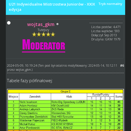
U21 Indywidualne Mistrzostwa Juniorów - XXIX
Tryb normalny
edycja
wojtas_gkm
Liczba postów: 4,471
Tutejszy
Liczba wątków: 593
Dołączył: Sep 2013
Drużyna: GKM 1979
2024-05-09, 10:19:24
#6
(Ten post był ostatnio modyfikowany: 2024-05-14, 10:12:11
przez
wojtas_gkm
.)
Tabele fazy półfinałowej: