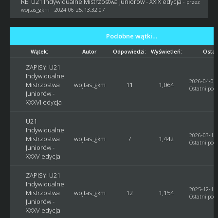
RE: U21 Indywidualne Mistrzostwa Juniorów - XXIX edycja
- przez
wojtas_gkm
- 2024-06-25, 13:32:07
Podobne wątki…
Wątek:
Autor
Odpowiedzi:
Wyświetleń:
Ostat
ZAPISY! U21
Indywidualne
2026-04-01,
Mistrzostwa
wojtas_gkm
11
1,064
Ostatni post
Juniorów -
XXXVI edycja
U21
Indywidualne
2026-03-14,
Mistrzostwa
wojtas_gkm
7
1,442
Ostatni post
Juniorów -
XXXV edycja
ZAPISY! U21
Indywidualne
2025-12-18,
Mistrzostwa
wojtas_gkm
12
1,154
Ostatni post
Juniorów -
XXXV edycja