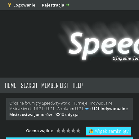
Logowanie
Rejestracja
HOME
SEARCH
MEMBER LIST
HELP
Oficjalne forum gry Speedway-World
›
Turnieje
›
Indywidualne
U21 Indywidualne
Mistrzostwa U 16-21
›
U-21
›
Archiwum U-21
›
Mistrzostwa Juniorów - XXIX edycja
Ocena wątku:
Wątek zamknięty