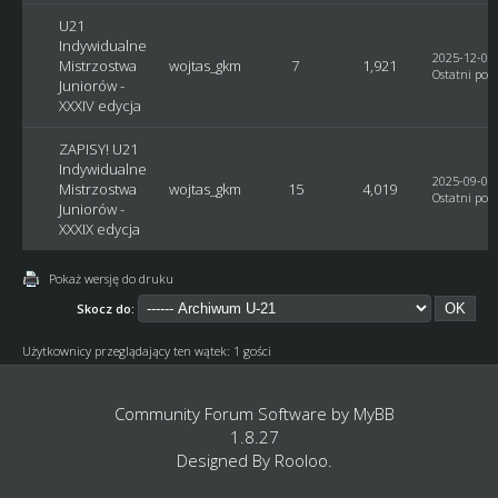
U21
Indywidualne
2025-12-04,
Mistrzostwa
wojtas_gkm
7
1,921
Ostatni post
Juniorów -
XXXIV edycja
ZAPISY! U21
Indywidualne
2025-09-07,
Mistrzostwa
wojtas_gkm
15
4,019
Ostatni post
Juniorów -
XXXIX edycja
Pokaż wersję do druku
Skocz do:
Użytkownicy przeglądający ten wątek: 1 gości
Community Forum Software by
MyBB
1.8.27
Designed By
Rooloo
.