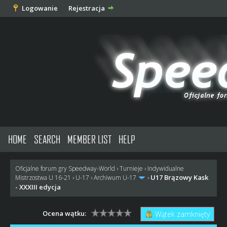
Logowanie
Rejestracja
HOME
SEARCH
MEMBER LIST
HELP
Oficjalne forum gry Speedway-World
›
Turnieje
›
Indywidualne
U17 Brązowy Kask
Mistrzostwa U 16-21
›
U-17
›
Archiwum U-17
›
- XXXIII edycja
Ocena wątku:
Wątek zamknięty