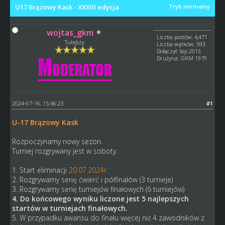
U17 Brązowy Kask - XXXIII edycja
Tryb normalny
wojtas_gkm
Liczba postów: 4,471
Tutejszy
Liczba wątków: 593
Dołączył: Sep 2013
Drużyna: GKM 1979
2024-07-16, 15:46:23
#1
U-17 Brązowy Kask
Rozpoczynamy nowy sezon.
Turniej rozgrywany jest w soboty.
1. Start eliminacji
20.07.2024r.
2. Rozgrywamy serię ćwierć i półfinałów (3 turnieje)
3. Rozgrywamy serię turniejów finałowych (6 turniejów)
4. Do końcowego wyniku liczone jest 5 najlepszych
startów w turniejach finałowych.
5. W przypadku awansu do finału więcej niż 4 zawodników z