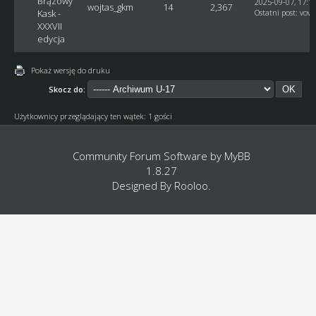
Brązowy
2025-09-07, 17:1
wojtas_gkm
14
2,367
Kask -
Ostatni post
:
vovc
XXXVII
edycja
Pokaż wersję do druku
Skocz do:
Użytkownicy przeglądający ten wątek: 1 gości
Community Forum Software by
MyBB
1.8.27
Designed By
Rooloo
.