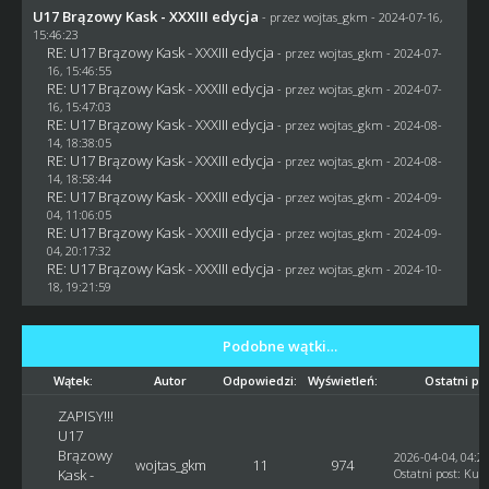
U17 Brązowy Kask - XXXIII edycja
- przez
wojtas_gkm
- 2024-07-16,
15:46:23
RE: U17 Brązowy Kask - XXXIII edycja
- przez
wojtas_gkm
- 2024-07-
16, 15:46:55
RE: U17 Brązowy Kask - XXXIII edycja
- przez
wojtas_gkm
- 2024-07-
16, 15:47:03
RE: U17 Brązowy Kask - XXXIII edycja
- przez
wojtas_gkm
- 2024-08-
14, 18:38:05
RE: U17 Brązowy Kask - XXXIII edycja
- przez
wojtas_gkm
- 2024-08-
14, 18:58:44
RE: U17 Brązowy Kask - XXXIII edycja
- przez
wojtas_gkm
- 2024-09-
04, 11:06:05
RE: U17 Brązowy Kask - XXXIII edycja
- przez
wojtas_gkm
- 2024-09-
04, 20:17:32
RE: U17 Brązowy Kask - XXXIII edycja
- przez
wojtas_gkm
- 2024-10-
18, 19:21:59
Podobne wątki…
Wątek:
Autor
Odpowiedzi:
Wyświetleń:
Ostatni po
ZAPISY!!!
U17
Brązowy
2026-04-04, 04:2
wojtas_gkm
11
974
Kask -
Ostatni post
:
Kusy