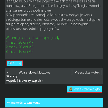
jednego klubu, w finale pojedzie 4-ech z największą ilością
punktów, a za 5-tego pojedzie kolejny w klasyfikacji zawodnik
z tej samej grupy półfinałowej.
6. W przypadku tej samej ilości punktów decyduje wynik
szóstego turnieju, dalej ilość zwycięstw biegowych, następnie
drugie miejsca, trzecie, czwarte, D/U/W/T, a następnie
bilans bezpośrednich pojedynków.
W turnieju do zdobycia są nagrody:
1 msc - 30 dni VIP
2 msc - 20 dni VIP
3 msc - 10 dni VIP
Szukaj
«
Starszy
wątek
|
Nowszy wątek
»
Wątek zamknięty
Wiadomości w tym wątku