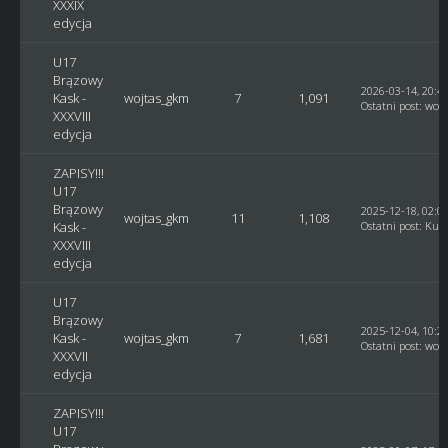
XXXIX
edycja
U17
Brązowy
2026-03-14, 20:4
Kask -
wojtas_gkm
7
1,091
Ostatni post
:
woj
XXXVIII
edycja
ZAPISY!!!
U17
Brązowy
2025-12-18, 02:0
wojtas_gkm
11
1,108
Kask -
Ostatni post
:
Kusy
XXXVIII
edycja
U17
Brązowy
2025-12-04, 10:2
Kask -
wojtas_gkm
7
1,681
Ostatni post
:
woj
XXXVII
edycja
ZAPISY!!!
U17