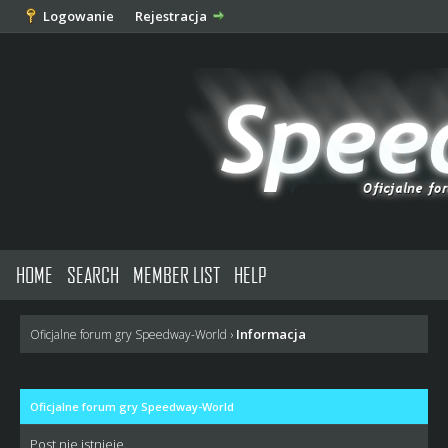
Logowanie
Rejestracja
HOME
SEARCH
MEMBER LIST
HELP
Informacja
Oficjalne forum gry Speedway-World
›
Oficjalne forum gry Speedway-World
Post nie istnieje.