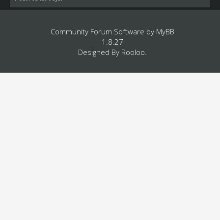
Community Forum Software by
MyBB
1.8.27
Designed By
Rooloo
.