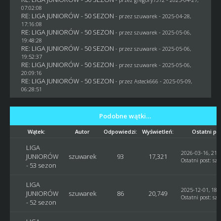
07:02:08
RE: LIGA JUNIORÓW - 50 SEZON
- przez
szuwarek
- 2025-04-28,
17:16:08
RE: LIGA JUNIORÓW - 50 SEZON
- przez
szuwarek
- 2025-05-06,
19:48:28
RE: LIGA JUNIORÓW - 50 SEZON
- przez
szuwarek
- 2025-05-06,
19:52:37
RE: LIGA JUNIORÓW - 50 SEZON
- przez
szuwarek
- 2025-05-06,
20:09:16
RE: LIGA JUNIORÓW - 50 SEZON
- przez
Asteck666
- 2025-05-09,
06:28:51
Podobne wątki…
Wątek:
Autor
Odpowiedzi:
Wyświetleń:
Ostatni po
LIGA
2026-03-16, 21:
JUNIORÓW
szuwarek
93
17,321
Ostatni post
:
sz
- 53 sezon
LIGA
2025-12-01, 18:
JUNIORÓW
szuwarek
86
20,749
Ostatni post
:
sz
- 52 sezon