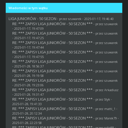
Wiadomości w tym wątku
LIGA JUNIORÓW - 50 SEZON
- przez
szuwarek
- 2025-01-17, 19:46:40
RE: *** ZAPISY LIGA JUNIORÓW - 50 SEZON ***
- przez
szuwarek
- 2025-01-17, 19:47:09
RE: *** ZAPISY LIGA JUNIORÓW - 50 SEZON ***
- przez
szuwarek
- 2025-01-17, 19:47:25
RE: *** ZAPISY LIGA JUNIORÓW - 50 SEZON ***
- przez
szuwarek
- 2025-01-17, 19:47:44
RE: *** ZAPISY LIGA JUNIORÓW - 50 SEZON ***
- przez
szuwarek
- 2025-01-17, 19:47:55
RE: *** ZAPISY LIGA JUNIORÓW - 50 SEZON ***
- przez
szuwarek
- 2025-01-28, 18:56:37
RE: *** ZAPISY LIGA JUNIORÓW - 50 SEZON ***
- przez
szuwarek
- 2025-01-28, 19:19:58
RE: *** ZAPISY LIGA JUNIORÓW - 50 SEZON ***
- przez
szuwarek
- 2025-01-28, 19:23:06
RE: *** ZAPISY LIGA JUNIORÓW - 50 SEZON ***
- przez
Arkadiusz
- 2025-01-28, 19:31:47
RE: *** ZAPISY LIGA JUNIORÓW - 50 SEZON ***
- przez
Styk
-
2025-01-28, 19:41:33
RE: *** ZAPISY LIGA JUNIORÓW - 50 SEZON ***
- przez
matti_1
-
2025-01-28, 20:12:34
RE: *** ZAPISY LIGA JUNIORÓW - 50 SEZON ***
- przez
Marek79
-
2025-01-28, 22:23:58
RE: *** ZAPISY LIGA JUNIORÓW - 50 SEZON ***
- przez
sylta88
-