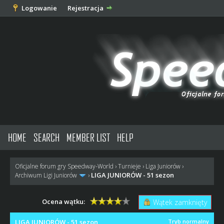
Logowanie
Rejestracja
HOME
SEARCH
MEMBER LIST
HELP
Oficjalne forum gry Speedway-World
›
Turnieje
›
Liga Juniorów
›
LIGA JUNIORÓW - 51 sezon
Archiwum Ligi Juniorów
›
Ocena wątku:
Wątek zamknięty
LIGA JUNIORÓW - 51 sezon
Tryb normalny