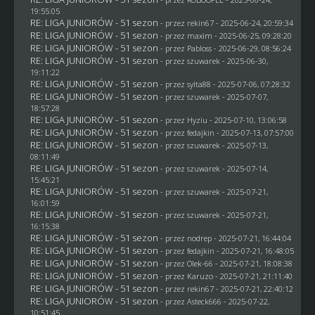
19:55:05
RE: LIGA JUNIORÓW - 51 sezon
- przez
rekin67
- 2025-06-24, 20:59:34
RE: LIGA JUNIORÓW - 51 sezon
- przez
maxim
- 2025-06-25, 09:28:20
RE: LIGA JUNIORÓW - 51 sezon
- przez
Pabloss
- 2025-06-29, 08:56:24
RE: LIGA JUNIORÓW - 51 sezon
- przez
szuwarek
- 2025-06-30,
19:11:22
RE: LIGA JUNIORÓW - 51 sezon
- przez
sylta88
- 2025-07-06, 07:28:32
RE: LIGA JUNIORÓW - 51 sezon
- przez
szuwarek
- 2025-07-07,
18:57:28
RE: LIGA JUNIORÓW - 51 sezon
- przez
Hyziu
- 2025-07-10, 13:06:58
RE: LIGA JUNIORÓW - 51 sezon
- przez
fedajkin
- 2025-07-13, 07:57:00
RE: LIGA JUNIORÓW - 51 sezon
- przez
szuwarek
- 2025-07-13,
08:11:49
RE: LIGA JUNIORÓW - 51 sezon
- przez
szuwarek
- 2025-07-14,
15:45:21
RE: LIGA JUNIORÓW - 51 sezon
- przez
szuwarek
- 2025-07-21,
16:01:59
RE: LIGA JUNIORÓW - 51 sezon
- przez
szuwarek
- 2025-07-21,
16:15:38
RE: LIGA JUNIORÓW - 51 sezon
- przez
nodrep
- 2025-07-21, 16:44:04
RE: LIGA JUNIORÓW - 51 sezon
- przez
fedajkin
- 2025-07-21, 16:48:05
RE: LIGA JUNIORÓW - 51 sezon
- przez
Olek-66
- 2025-07-21, 18:08:38
RE: LIGA JUNIORÓW - 51 sezon
- przez
Karuzo
- 2025-07-21, 21:11:40
RE: LIGA JUNIORÓW - 51 sezon
- przez
rekin67
- 2025-07-21, 22:40:12
RE: LIGA JUNIORÓW - 51 sezon
- przez
Asteck666
- 2025-07-22,
10:51:45