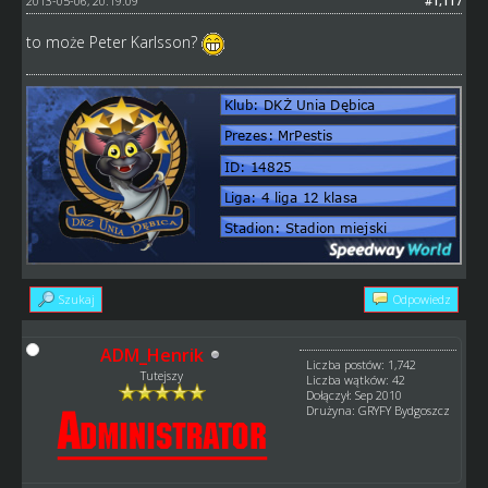
2013-05-06, 20:19:09
#1,117
to może Peter Karlsson?
Szukaj
Odpowiedz
ADM_Henrik
Liczba postów: 1,742
Tutejszy
Liczba wątków: 42
Dołączył: Sep 2010
Drużyna: GRYFY Bydgoszcz