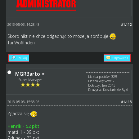
2013-05-03, 14:28:48
#1,112
Skoro nikt nie chce odgadnąć to może ja spróbuje
Tai Woffinden
Szukaj
Odpowiedz
MGRBarto
Liczba postów: 325
Super Manager
Liczba wątków: 2
Dołączył: Jan 2013
Drużyna: Kościańskie Byki
2013-05-03, 15:38:06
#1,113
Zgadza się
Henrik - 52 pkt
matti_1 - 39 pkt
Zdunek - 23 pkt