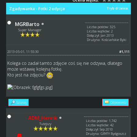
Zgadywanka - Fotki 2 edycja
Tryb drzewa
MGRBarto
Liczba postów: 325
Super Manager
Liczba wątków: 2
Dołączył: Jan 2013
Drużyna: Kościańskie Byki
2013-05-01, 11:55:30
#1,111
Kolega co zadał tamto zdjęcie coś się nie odzywa, dlatego
może wstawię kolejną fotkę.
Kto jest na zdjęciu?
Szukaj
Odpowiedz
ADM_Henrik
Liczba postów: 1,742
Tutejszy
Liczba wątków: 42
Dołączył: Sep 2010
Drużyna: GRYFY Bydgoszcz