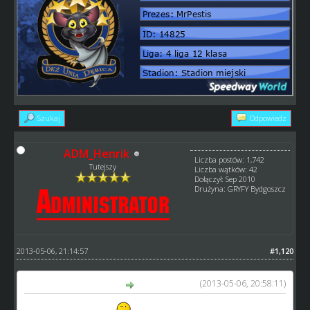
Szukaj
Odpowiedz
ADM_Henrik
Liczba postów: 1,742
Tutejszy
Liczba wątków: 42
Dołączył: Sep 2010
Drużyna: GRYFY Bydgoszcz
2013-05-06, 21:14:57
#1,120
(2013-05-06, 20:58:11)
Mr. Zuma napisał(a):
a może Peter Ljung?