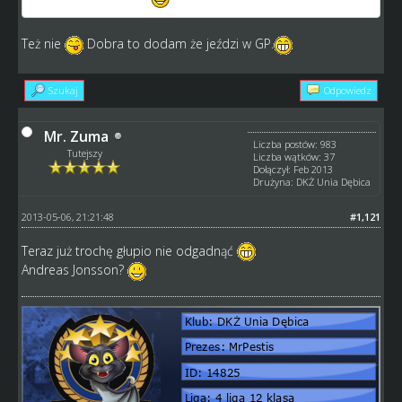
Też nie
Dobra to dodam że jeździ w GP.
Szukaj
Odpowiedz
Mr. Zuma
Liczba postów: 983
Tutejszy
Liczba wątków: 37
Dołączył: Feb 2013
Drużyna: DKŻ Unia Dębica
2013-05-06, 21:21:48
#1,121
Teraz już trochę głupio nie odgadnąć
Andreas Jonsson?