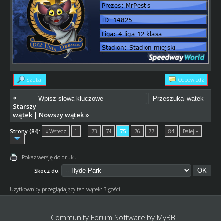
Szukaj
Odpowiedz
«
Starszy
wątek
|
Nowszy wątek
»
Strony (84):
« Wstecz
1
…
73
74
75
76
77
…
84
Dalej »
Pokaż wersję do druku
Skocz do:
Użytkownicy przeglądający ten wątek: 3 gości
Community Forum Software by
MyBB