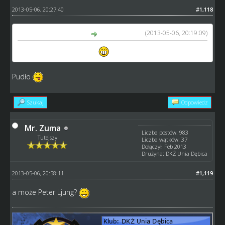
2013-05-06, 20:27:40
#1,118
(2013-05-06, 20:19:09)
Mr. Zuma napisał(a):
to może Peter Karlsson?
Pudło
Szukaj
Odpowiedz
Mr. Zuma
Liczba postów: 983
Tutejszy
Liczba wątków: 37
Dołączył: Feb 2013
Drużyna: DKŻ Unia Dębica
2013-05-06, 20:58:11
#1,119
a może Peter Ljung?