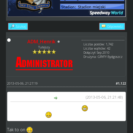
Szukaj
Odpowiedz
ADM_Henrik
Liczba postów: 1,742
Tutejszy
Liczba wątków: 42
Dołączył: Sep 2010
Drużyna: GRYFY Bydgoszcz
2013-05-06, 21:27:19
#1,122
(2013-05-06, 21:21:48)
Mr. Zuma napisał(a):
Teraz już trochę głupio nie odgadnąć
Andreas Jonsson?
Tak to on