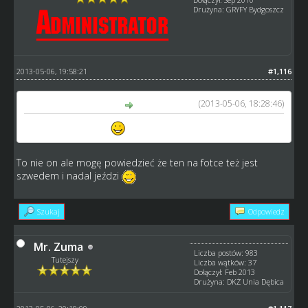
Drużyna: GRYFY Bydgoszcz
2013-05-06, 19:58:21
#1,116
(2013-05-06, 18:28:46)
Mr. Zuma napisał(a):
Tony Rickardsson ?
To nie on ale mogę powiedzieć że ten na fotce też jest
szwedem i nadal jeździ
Szukaj
Odpowiedz
Mr. Zuma
Liczba postów: 983
Tutejszy
Liczba wątków: 37
Dołączył: Feb 2013
Drużyna: DKŻ Unia Dębica