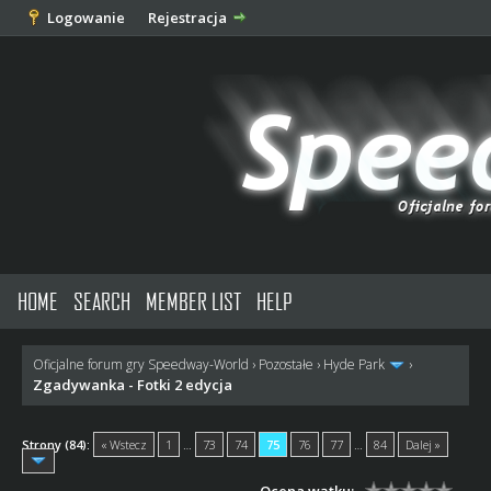
Logowanie
Rejestracja
HOME
SEARCH
MEMBER LIST
HELP
Oficjalne forum gry Speedway-World
›
Pozostałe
›
Hyde Park
›
Zgadywanka - Fotki 2 edycja
Strony (84):
« Wstecz
1
…
73
74
75
76
77
…
84
Dalej »
Ocena wątku: