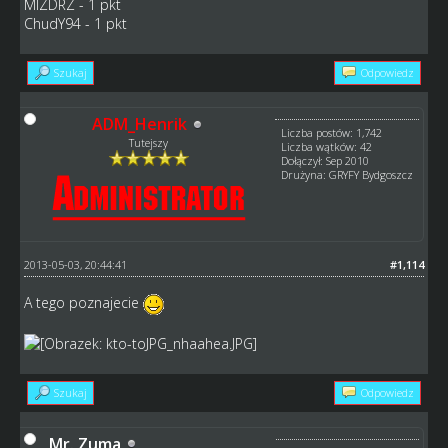
MIZDRZ - 1 pkt
ChudY94 - 1 pkt
Szukaj
Odpowiedz
ADM_Henrik
Liczba postów: 1,742
Tutejszy
Liczba wątków: 42
Dołączył: Sep 2010
Drużyna: GRYFY Bydgoszcz
2013-05-03, 20:44:41
#1,114
A tego poznajecie
Szukaj
Odpowiedz
Mr. Zuma