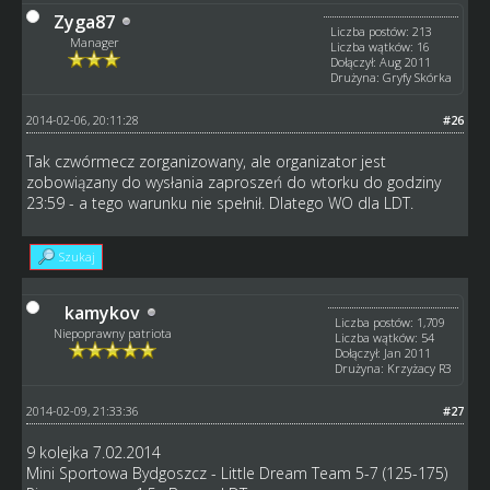
Zyga87
Liczba postów: 213
Manager
Liczba wątków: 16
Dołączył: Aug 2011
Drużyna: Gryfy Skórka
2014-02-06, 20:11:28
#26
Tak czwórmecz zorganizowany, ale organizator jest
zobowiązany do wysłania zaproszeń do wtorku do godziny
23:59 - a tego warunku nie spełnił. Dlatego WO dla LDT.
Szukaj
kamykov
Liczba postów: 1,709
Niepoprawny patriota
Liczba wątków: 54
Dołączył: Jan 2011
Drużyna: Krzyżacy R3
2014-02-09, 21:33:36
#27
9 kolejka 7.02.2014
Mini Sportowa Bydgoszcz - Little Dream Team 5-7 (125-175)