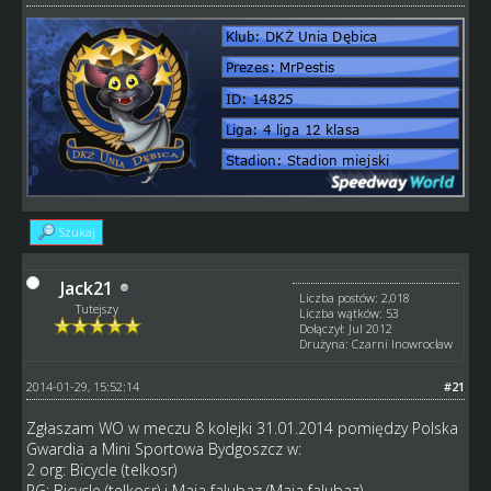
Szukaj
Jack21
Liczba postów: 2,018
Tutejszy
Liczba wątków: 53
Dołączył: Jul 2012
Drużyna: Czarni Inowrocław
2014-01-29, 15:52:14
#21
Zgłaszam WO w meczu 8 kolejki 31.01.2014 pomiędzy Polska
Gwardia a Mini Sportowa Bydgoszcz w:
2 org: Bicycle (telkosr)
PG: Bicycle (telkosr) i Maja falubaz (Maja falubaz)