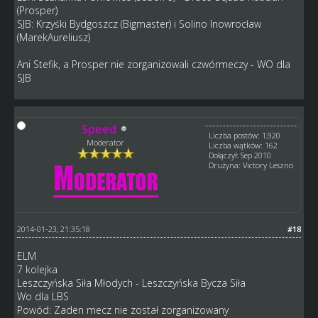
(Prosper)
SJB: Krzyśki Bydgoszcz (Bigmaster) i Solino Inowrocław
(MarekAureliusz)
Ani Stefik, a Prosper nie zorganizowali czwórmeczy - WO dla
SJB
Speed
Liczba postów: 1,920
Moderator
Liczba wątków: 162
Dołączył: Sep 2010
Drużyna: Victory Leszno
2014-01-23, 21:35:18
#18
ELM
7 kolejka
Leszczyńska Siła Młodych - Leszczyńska Bycza Siła
Wo dla LBS
Powód: Zaden mecz nie został zorganizowany