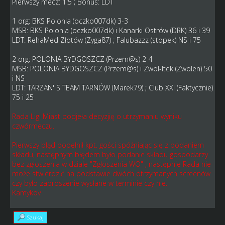
Pierwszy mecz: 1:5 ; Bonus: LDT
1 org: BKS Polonia (oczko007dk) 3-3
MSB: BKS Polonia (oczko007dk) i Kanarki Ostrów (DRK) 36 i 39
LDT: RehaMed Złotów (Zyga87) ; Falubazzz (stopek) NS i 75
2 org: POLONIA BYDGOSZCZ (Przem@s) 2-4
MSB: POLONIA BYDGOSZCZ (Przem@s) i Zwol-ltek (Zwolen) 50
i NS
LDT: TARZAN' S TEAM TARNÓW (Marek79) ; Club XXI (Faktycznie)
75 i 25
Rada Ligi Miast podjeła decyzjię o utrzymaniu wyniku
czwórmeczu.
Pierwszy błąd popełnił kpt. gości spóźniając się z podaniem
składu, następnym błędem było podanie składu gospodarzy
bez zgłoszenia w dziale "Zgłoszenia WO" , następnie Rada nie
może stwierdzić na podstawie dwóch otrzymanych screenów
czy było zaproszenie wysłane w terminie czy nie.
Kamykov
Szukaj