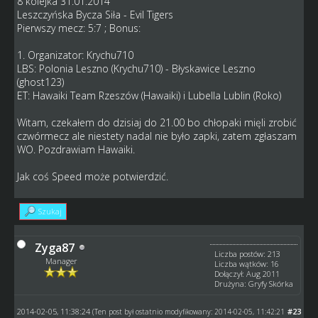
8 kolejka 31.01.2014
Leszczyńska Bycza Siła - Evil Tigers
Pierwszy mecz: 5:7 ; Bonus:
1. Organizator: Krychu710
LBS: Polonia Leszno (Krychu710) - Błyskawice Leszno
(ghost123)
ET: Hawaiki Team Rzeszów (Hawaiki) i Lubella Lublin (Roko)
Witam, czekałem do dzisiaj do 21.00 bo chłopaki mięli zrobić
czwórmecz ale niestety nadal nie było zapki, zatem zgłaszam
WO. Pozdrawiam Hawaiki.
Jak coś Speed może potwierdzić.
Szukaj
Zyga87
Liczba postów: 213
Manager
Liczba wątków: 16
Dołączył: Aug 2011
Drużyna: Gryfy Skórka
2014-02-05, 11:38:24
#23
(Ten post był ostatnio modyfikowany: 2014-02-05, 11:42:21