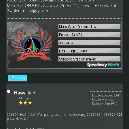
MSB: POLONIA BYDGOSZCZ (Przem@s) i Zwol-ltek (Zwolen)
Zwolen ma zajęty termin
Szukaj
Hawaiki
Liczba postów: 224
Manager
Liczba wątków: 4
Dołączył: Sep 2010
2014-01-30, 21:10:01
#22
(Ten post był ostatnio modyfikowany: 2014-01-31, 08:33:20
przez
Hawaiki
.)