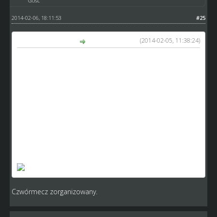
Gość
2014-02-06, 18:11:53
#25
(2014-02-05, 11:38:24)
Zyga87 napisał(a):
9 kolejka 7.02.2014
Mini Sportowa Bydgoszcz - Little Dream Team
Pierwszy mecz: 1:5 ; Bonus:
1 org: BKS Polonia (oczko007dk)
MSB: BKS Polonia (oczko007dk) i Kanarki Ostrów (DRK)
LDT: RehaMed Złotów (Zyga87) ; Falubazzz (stopek)
Zgłaszam WO na korzyść LDT - brak zaproszeń dla
pozostałych z czwórmeczu w wymaganym terminie tj. do
wtorku do 23.59 (i do chwili zgłoszenia tego)
Poniżej dowód:
Czwórmecz zorganizowany.