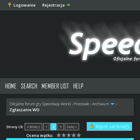
Logowanie
Rejestracja
HOME
SEARCH
MEMBER LIST
HELP
Oficjalne forum gry Speedway-World
›
Pozostałe
›
Archiwum
›
Zgłaszanie WO
Wątek zamknięty
Strony (3):
« Wstecz
1
2
3
Dalej »
Ocena wątku: