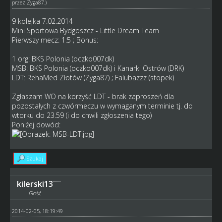
przez
Zyga87
.)
9 kolejka 7.02.2014
Mini Sportowa Bydgoszcz - Little Dream Team
Pierwszy mecz: 1:5 ; Bonus:
1 org: BKS Polonia (oczko007dk)
MSB: BKS Polonia (oczko007dk) i Kanarki Ostrów (DRK)
LDT: RehaMed Złotów (Zyga87) ; Falubazzz (stopek)
Zgłaszam WO na korzyść LDT - brak zaproszeń dla
pozostałych z czwórmeczu w wymaganym terminie tj. do
wtorku do 23.59 (i do chwili zgłoszenia tego)
Poniżej dowód:
Szukaj
kilerski13
Gość
2014-02-05, 18:19:49