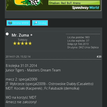
Strona WWW
Szukaj
Mr. Zuma
Liczba postów: 983
Tutejszy
Liczba wątków: 37
Dołączył: Feb 2013
Drużyna: DKŻ Unia Dębica
2014-01-29, 15:32:14
#20
8 kolejka 31.01.2014
Junior Tigers - Masters Dream Team
mecz 2: specjal2009
JT: Wybrzeze (specjal2009) - Ostrowskie Diabły (Casaletto)
MDT: Kociaki (Kacperek) ; Fc Falubazik (demolka)
WO na korzyść MDT
4mecz nie założony!