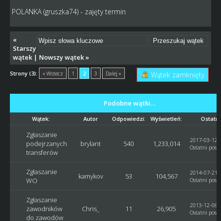
POLANKA (gruszka74) - zajęty termin
«
Starszy
wątek
|
Nowszy wątek
»
Strony (3):
« Wstecz
1
2
3
Dalej »
Wątek zamknięty
Podobne wątki…
Wątek:
Autor
Odpowiedzi:
Wyświetleń:
Ostatni
Zgłaszanie
2017-03-12, 
podejrzanych
brylant
540
1,233,014
Ostatni post
transferów
Zgłaszanie
2014-07-21, 
kamykov
53
104,567
WO
Ostatni post
:
Zgłaszanie
2013-12-06, 
zawodników
Chris_
11
26,905
Ostatni post
do zawodów