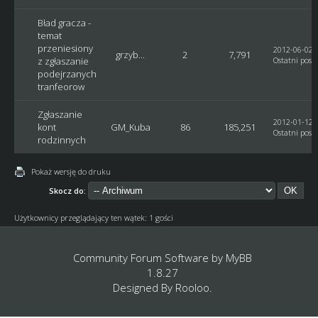
Bład gracza -
temat
przeniesiony
2012-06-02, 
grzyb...
2
7,791
z zgłaszanie
Ostatni post
podejrzanych
tranfeorow
Zgłaszanie
2012-01-12, 
kont
GM_Kuba
86
185,251
Ostatni post
:
rodzinnych
Pokaż wersję do druku
Skocz do:
Użytkownicy przeglądający ten wątek: 1 gości
Community Forum Software by
MyBB
1.8.27
Designed By
Rooloo
.