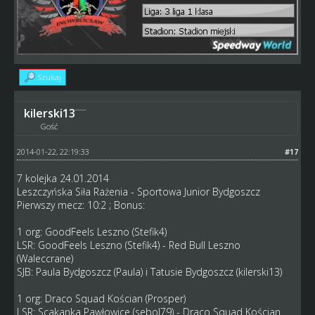
Szukaj
kilerski13
Gość
2014-01-22, 22:19:33
#17
7 kolejka 24.01.2014
Leszczyńska Siła Rażenia - Sportowa Junior Bydgoszcz
Pierwszy mecz: 10:2 ; Bonus:
1 org: GoodFeels Leszno (Stefik4)
LSR: GoodFeels Leszno (Stefik4) - Red Bull Leszno
(Waleccrane)
SJB: Paula Bydgoszcz (Paula) i Tatusie Bydgoszcz (kilerski13)
1 org: Draco Squad Kościan (Prosper)
LSR: Scakanka Pawłowice (sebol79) - Draco Squad Kościan