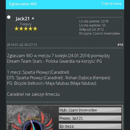
Zgłaszanie WO
Tryb drzewa
Jack21
Liczba postów: 2,018
Tutejszy
Liczba wątków: 53
Dołączył: Jul 2012
Drużyna: Czarni Inowrocław
2014-01-22, 00:27:13
#16
Zgłaszam WO w meczu 7 kolejki (24.01.2014) pomiędzy
Dream Team Stars - Polska Gwardia na korzyść PG
1 mecz: Sparta Płowęż (Caradriel)
DTS: Sparta Płowęż (Caradriel) ; Rohan Dębica (Kempes)
PG: Bicycle (telkosr) i Maja falubaz (Maja falubaz)
Caradriel nie założył 4meczu