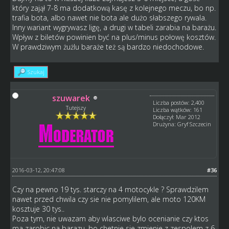
który zajął 7-8 ma dodatkową kasę z kolejnego meczu, bo np.
trafia bota, albo nawet nie bota ale dużo słabszego rywala.
Inny wariant wygrywasz ligę, a drugi w tabeli zarabia na barażu.
Wpływ z biletów powinien być na plus/minus połowę kosztów.
W prawdziwym żużlu baraże też są bardzo niedochodowe.
Szukaj
szuwarek
Liczba postów: 2,400
Tutejszy
Liczba wątków: 161
Dołączył: Mar 2012
Drużyna: Gryf Szczecin
2016-03-12, 20:47:08
#36
Czy na pewno 19 tys. starczy na 4 motocykle ? Sprawdzilem
nawet przed chwila czy sie nie pomylilem, ale moto 120KM
kosztuje 30 tys..
Poza tym, nie uwazam aby wlasciwe bylo ocenianie czy ktos
ma zarobic na barazu, bo chetnie sie zmienie z zespolem z 6