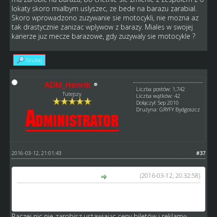
lokaty skoro mialbym uslyszec, ze bede na barazu zarabial.
Skoro wprowadzono zuzywanie sie motocykli, nie mozna az
tak drastycznie zanizac wplywow z barazy. Miales w swojej
karierze juz mecze barazowe, gdy zuzywaly sie motocykle ?
Szukaj
ADM_Henrik
Liczba postów: 1,742
Tutejszy
Liczba wątków: 42
Dołączył: Sep 2010
Drużyna: GRYFY Bydgoszcz
2016-03-12, 21:01:43
#37
(2016-03-12, 20:32:58)
Niszczycielski napisał(a):
czyli jeżeli ustawie maksymalne ceny biletów i maksymalną
reklamę to powinien dostać 170 tysięcy, tak ?
Raczej nic nie zarobisz ustawiając ceny biletów i reklamę