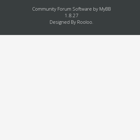
Community Forum Software by
MyBB
1.8.27
Designed By
Rooloo
.