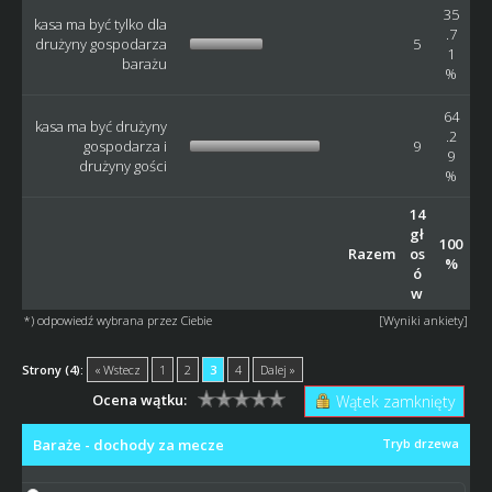
35
kasa ma być tylko dla
.7
drużyny gospodarza
5
1
barażu
%
64
kasa ma być drużyny
.2
gospodarza i
9
9
drużyny gości
%
14
gł
100
Razem
os
%
ó
w
*) odpowiedź wybrana przez Ciebie
[
Wyniki ankiety
]
Strony (4):
« Wstecz
1
2
3
4
Dalej »
Ocena wątku:
Wątek zamknięty
Baraże - dochody za mecze
Tryb drzewa