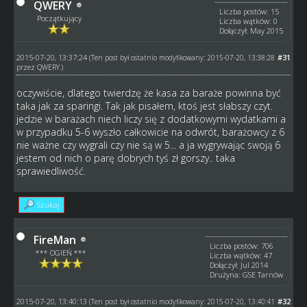
QWERY
Liczba postów: 15
Początkujący
Liczba wątków: 0
Dołączył: May 2015
2015-07-20, 13:37:24
#31
(Ten post był ostatnio modyfikowany: 2015-07-20, 13:38:28
przez
QWERY
.)
oczywiście, dlatego twierdzę że kasa za baraże powinna być
taka jak za sparingi. Tak jak pisałem, ktoś jest słabszy czyt.
jedzie w barażach niech liczy się z dodatkowymi wydatkami a
w przypadku 5-6 wyszło całkowicie na odwrót, barażowcy z 6
nie ważne czy wygrali czy nie są w 5... a ja wygrywając swoją 6
jestem od nich o parę dobrych tyś zł gorszy.. taka
sprawiedliwość.
Szukaj
FireMan
Liczba postów: 706
*** OGIEŃ ***
Liczba wątków: 47
Dołączył: Jul 2014
Drużyna: GSE Tarnów
2015-07-20, 13:40:13
#32
(Ten post był ostatnio modyfikowany: 2015-07-20, 13:40:41