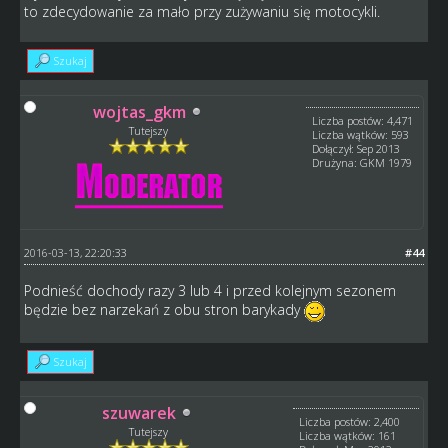
to zdecydowanie za mało przy zużywaniu się motocykli.
Szukaj
wojtas_gkm
Liczba postów: 4,471
Tutejszy
Liczba wątków: 593
Dołączył: Sep 2013
Drużyna: GKM 1979
2016-03-13, 22:20:33
#44
Podnieść dochody razy 3 lub 4 i przed kolejnym sezonem
będzie bez narzekań z obu stron barykady
Szukaj
szuwarek
Liczba postów: 2,400
Tutejszy
Liczba wątków: 161