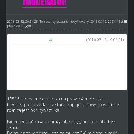
2016-03-12, 20:34:28
#35
(Ten post był ostatnio modyfikowany: 2016-03-12, 20:34:44
przez
wojtas_gkm
.)
(2016-03-12, 19:02:51)
telkosr napisał(a):
Odkurzam zapomniany temat, dla mnie na czasie.
Wprowadzono zużywanie się motocykli w barażach, OK.
Natomiast wysokość dochodu to mówiąc delikatnie,
smutek. 19 516 zł, toż to nawet na jeden motocykl nie
starczy. Osobiście optowałbym za normalną stawką
meczową. Fakt jechałem na stadionie liga niżej ale
zobaczymy ile będzie jutro u mnie.
19516zł to na moje starcza na prawie 4 motocykle.
Przecież jak sprzedajesz stary i kupujesz nowy, to w sumie
różnica jest ok 5 tys/sztuka.
Nie może być kasa z baraży jak za ligę, bo to trcohę bez
sensu.
Dajmy na to w niższej lidze zajmujesz 3-6 miejsce, a gość