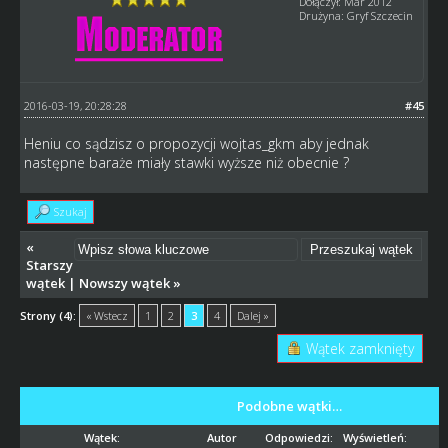
Dołączył: Mar 2012
Drużyna: Gryf Szczecin
2016-03-19, 20:28:28
#45
Heniu co sądzisz o propozycji wojtas_gkm aby jednak
następne baraże miały stawki wyższe niż obecnie ?
Szukaj
«
Starszy
wątek
|
Nowszy wątek
»
Strony (4):
« Wstecz
1
2
3
4
Dalej »
Wątek zamknięty
Podobne wątki…
Wątek:
Autor
Odpowiedzi:
Wyświetleń: