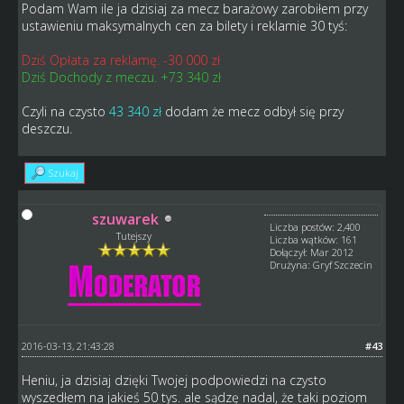
Podam Wam ile ja dzisiaj za mecz barażowy zarobiłem przy
ustawieniu maksymalnych cen za bilety i reklamie 30 tyś:
Dziś Opłata za reklamę. -30 000 zł
Dziś Dochody z meczu. +73 340 zł
Czyli na czysto
43 340 zł
dodam że mecz odbył się przy
deszczu.
Szukaj
szuwarek
Liczba postów: 2,400
Tutejszy
Liczba wątków: 161
Dołączył: Mar 2012
Drużyna: Gryf Szczecin
2016-03-13, 21:43:28
#43
Heniu, ja dzisiaj dzięki Twojej podpowiedzi na czysto
wyszedłem na jakieś 50 tys. ale sądzę nadal, że taki poziom