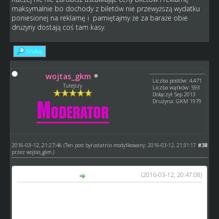
maksymalnie bo dochody z biletów nie przewyższą wydatku
poniesionej na reklamę i pamiętajmy że za baraże obie
drużyny dostają coś tam kasy.
Szukaj
wojtas_gkm
Liczba postów: 4,471
Tutejszy
Liczba wątków: 593
Dołączył: Sep 2013
Drużyna: GKM 1979
2016-03-12, 21:27:46
#38
(Ten post był ostatnio modyfikowany: 2016-03-12, 21:31:17
przez
wojtas_gkm
.)
(2016-03-12, 20:47:08)
telkosr napisał(a):
Czy na pewno 19 tys. starczy na 4 motocykle ?
Sprawdzilem nawet przed chwila czy sie nie pomylilem, ale
moto 120KM kosztuje 30 tys.