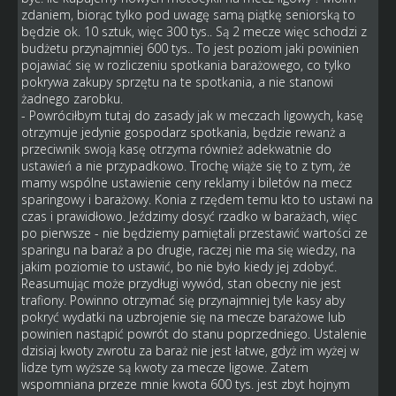
zdaniem, biorąc tylko pod uwagę samą piątkę seniorską to
będzie ok. 10 sztuk, więc 300 tys.. Są 2 mecze więc schodzi z
budżetu przynajmniej 600 tys.. To jest poziom jaki powinien
pojawiać się w rozliczeniu spotkania barażowego, co tylko
pokrywa zakupy sprzętu na te spotkania, a nie stanowi
żadnego zarobku.
- Powróciłbym tutaj do zasady jak w meczach ligowych, kasę
otrzymuje jedynie gospodarz spotkania, będzie rewanż a
przeciwnik swoją kasę otrzyma również adekwatnie do
ustawień a nie przypadkowo. Trochę wiąże się to z tym, że
mamy wspólne ustawienie ceny reklamy i biletów na mecz
sparingowy i barażowy. Konia z rzędem temu kto to ustawi na
czas i prawidłowo. Jeździmy dosyć rzadko w barażach, więc
po pierwsze - nie będziemy pamiętali przestawić wartości ze
sparingu na baraż a po drugie, raczej nie ma się wiedzy, na
jakim poziomie to ustawić, bo nie było kiedy jej zdobyć.
Reasumując może przydługi wywód, stan obecny nie jest
trafiony. Powinno otrzymać się przynajmniej tyle kasy aby
pokryć wydatki na uzbrojenie się na mecze barażowe lub
powinien nastąpić powrót do stanu poprzedniego. Ustalenie
dzisiaj kwoty zwrotu za baraż nie jest łatwe, gdyż im wyżej w
lidze tym wyższe są kwoty za mecze ligowe. Zatem
wspomniana przeze mnie kwota 600 tys. jest zbyt hojnym