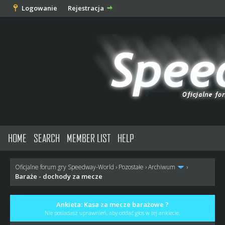
Logowanie
Rejestracja
HOME
SEARCH
MEMBER LIST
HELP
Oficjalne forum gry Speedway-World
›
Pozostałe
›
Archiwum
›
Baraże - dochody za mecze
Ankieta: Kasa za mecze barażowe ?
Nie posiadasz uprawnień, aby oddać głos w tej ankiecie.