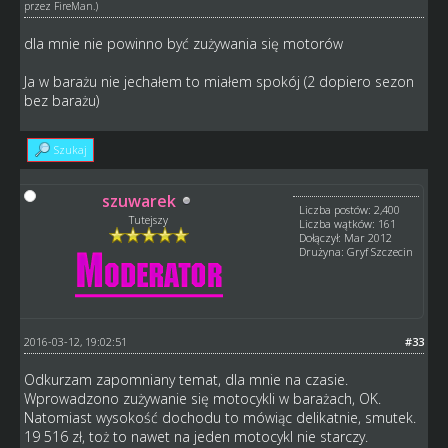
przez
FireMan
.)
dla mnie nie powinno być zużywania się motorów
Ja w barażu nie jechałem to miałem spokój (2 dopiero sezon
bez barażu)
Szukaj
szuwarek
Liczba postów: 2,400
Tutejszy
Liczba wątków: 161
Dołączył: Mar 2012
Drużyna: Gryf Szczecin
2016-03-12, 19:02:51
#33
Odkurzam zapomniany temat, dla mnie na czasie.
Wprowadzono zużywanie się motocykli w barażach, OK.
Natomiast wysokość dochodu to mówiąc delikatnie, smutek.
19 516 zł, toż to nawet na jeden motocykl nie starczy.