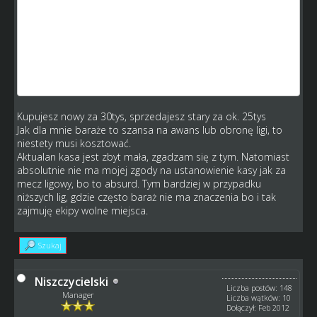
Poza tym, nie uwazam aby wlasciwe bylo ocenianie czy
ktos ma zarobic na barazu, bo chetnie sie zmienie z
zespolem z 6 lokaty skoro mialbym uslyszec, ze bede na
barazu zarabial. Skoro wprowadzono zuzywanie sie
motocykli, nie mozna az tak drastycznie zanizac wplywow
z barazy. Miales w swojej karierze juz mecze barazowe,
gdy zuzywaly sie motocykle ?
Kupujesz nowy za 30tys, sprzedajesz stary za ok. 25tys
Jak dla mnie baraże to szansa na awans lub obronę ligi, to
niestety musi kosztować.
Aktualan kasa jest zbyt mała, zgadzam się z tym. Natomiast
absolutnie nie ma mojej zgody na ustanowienie kasy jak za
mecz ligowy, bo to absurd. Tym bardziej w przypadku
niższych lig, gdzie często baraż nie ma znaczenia bo i tak
zajmuję ekipy wolne miejsca.
Szukaj
Niszczycielski
Liczba postów: 148
Manager
Liczba wątków: 10
Dołączył: Feb 2012