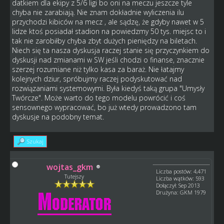
datkiem dla ekipy z 5/6 ligi bo oni na meczu jeszcze tyle
chyba nie zarabiają. Nie znam dokładnie wyliczenia ilu
przychodzi kibiców na mecz , ale sądzę, że gdyby nawet w 5
lidze ktoś posiadał stadion na powiedzmy 50 tys. miejsc to i
tak nie zarobiłby chyba zbyt dużych pieniędzy na biletach.
Niech się ta nasza dyskusja raczej stanie się przyczynkiem do
dyskusji nad zmianami w SW jeśli chodzi o finanse, znacznie
szerzej rozumiane niż tylko kasa za baraż. Nie łatajmy
kolejnych dziur, spróbujmy raczej podyskutować nad
rozwiązaniami systemowymi. Była kiedyś taką grupa "Umysły
Twórcze". Może warto do tego modelu powrócić i coś
sensownego wypracować, bo już wtedy prowadzono tam
dyskusje na podobny temat.
Szukaj
wojtas_gkm
Liczba postów: 4,471
Tutejszy
Liczba wątków: 593
Dołączył: Sep 2013
Drużyna: GKM 1979