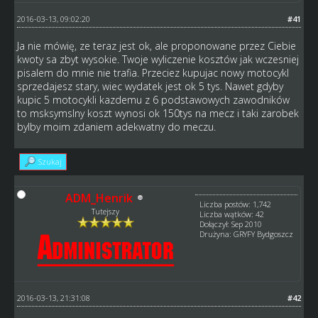
2016-03-13, 09:02:20
#41
Ja nie mówię, ze teraz jest ok, ale proponowane przez Ciebie
kwoty sa zbyt wysokie. Twoje wyliczenie kosztów jak wczesniej
pisalem do mnie nie trafia. Przeciez kupujac nowy motocykl
sprzedajesz stary, wiec wydatek jest ok 5 tys. Nawet gdyby
kupic 5 motocykli kazdemu z 6 podstawowych zawodników
to msksymslny koszt wynosi ok 150tys na mecz i taki zarobek
bylby moim zdaniem adekwatny do meczu.
Szukaj
ADM_Henrik
Liczba postów: 1,742
Tutejszy
Liczba wątków: 42
Dołączył: Sep 2010
Drużyna: GRYFY Bydgoszcz
2016-03-13, 21:31:08
#42