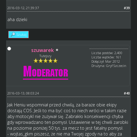
2016-03-12, 21:39:37
#39
aha dzieki
Szukaj
szuwarek
Liczba postów: 2,400
Tutejszy
Liczba wątków: 161
Dołączył: Mar 2012
Drużyna: Gryf Szczecin
2016-03-13, 08:03:24
#40
Jak Heniu wspomniał przed chwilą, za baraże obie ekipy
dostają COŚ. Jeśli to ma być coś to niech wróci w takim razie
aby motocykl nie zużywał się. Zabrakło konsekwencji chyba
gdy wprowadzano ten pomysł. Ustawienie w tej chwili zarobki
na poziomie poniżej 50 tys. za mecz to jest fatalny pomysł.
- wojtas_gkm piszesz, że nie ma Twojej zgody na to aby za