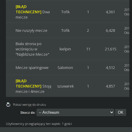
[BŁĄD
2019-
TECHNICZNY]
Dwa
Tofik
1
4,361
Ostat
mecze
2019-
Nie ruszyły mecze
Tofik
2
6,428
Ostat
Biała strona po
2017-
wciśnięciu w
kielpin
11
21,615
Ostat
"Najbliższe Mecze"
2017-
Mecze sparingowe
Salomon
1
4,512
Ostat
[BŁĄD
2016-
TECHNICZNY]
Stoją
szuwarek
1
4,857
Ostat
mecze i 4mecze
Pokaż wersję do druku
Skocz do:
Użytkownicy przeglądający ten wątek: 1 gości