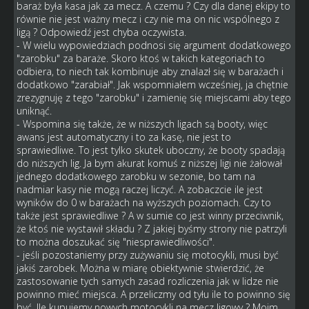
baraż była kasa jak za mecz. A czemu ? Czy dla danej ekipy to
równie nie jest ważny mecz i czy nie ma on nic wspólnego z
ligą ? Odpowiedź jest chyba oczywista.
- W wielu wypowiedziach podnosi się argument dodatkowego
"zarobku" za baraże. Skoro ktoś w takich kategoriach to
odbiera, to niech tak kombinuje aby znalazł się w barażach i
dodatkowo "zarabiał". Jak wspomniałem wcześniej, ja chętnie
zrezygnuję z tego "zarobku" i zamienię się miejscami aby tego
uniknąć.
- Wspomina się także, że w niższych ligach są booty, więc
awans jest automatyczny i to za kasę, nie jest to
sprawiedliwe. To jest tylko skutek uboczny, że booty spadają
do niższych lig. Ja bym akurat komuś z niższej ligi nie żałował
jednego dodatkowego zarobku w sezonie, bo tam na
nadmiar kasy nie mogą raczej liczyć. A zobaczcie ile jest
wyników do 0 w barażach na wyższych poziomach. Czy to
także jest sprawiedliwe ? A w sumie co jest winny przeciwnik,
że ktoś nie wystawił składu ? Z jakiej byśmy strony nie patrzyli
to można doszukać się "niesprawiedliwości".
- jeśli pozostaniemy przy zużywaniu się motocykli, musi być
jakiś zarobek. Można w miarę obiektywnie stwierdzić, że
zastosowanie tych samych zasad rozliczenia jak w lidze nie
powinno mieć miejsca. A przeliczmy od tyłu ile to powinno się
być. Ile kupujemy nowych motocykli na mecz ligowy ? Moim