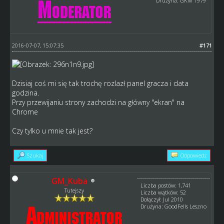
Drużyna: GKM 1979
2016-07-07, 15:07:35
#171
Dzisiaj coś mi się tak trochę rozlazł panel gracza i data
godzina.
Przy przewijaniu strony zachodzi na główny "ekran" na
Chrome
Czy tylko u mnie tak jest?
Szukaj
Odpowiedz
GM_Kuba
Liczba postów: 1,741
Tutejszy
Liczba wątków: 52
Dołączył: Jul 2010
Drużyna: GoodFells Leszno