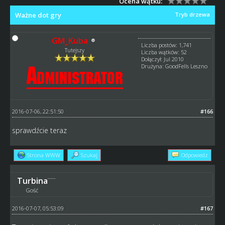
Ocena wątku:
Ważne dot gry
Tryb drzewa
GM_Kuba
Liczba postów: 1,741
Tutejszy
Liczba wątków: 52
Dołączył: Jul 2010
Drużyna: GoodFells Leszno
2016-07-06, 22:51:50
#166
sprawdźcie teraz
Strona WWW
Szukaj
Odpowiedz
Turbina
Gość
2016-07-07, 05:53:09
#167