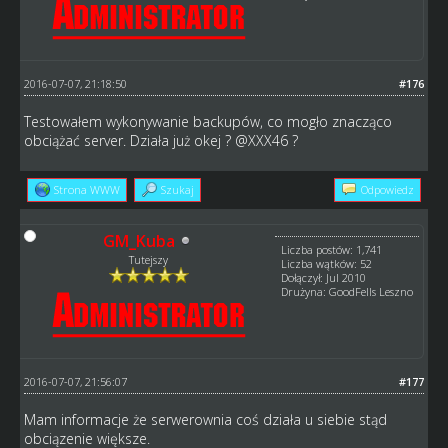
2016-07-07, 21:18:50
#176
Testowałem wykonywanie backupów, co mogło znacząco
obciążać server. Działa już okej ? @XXX46 ?
Strona WWW
Szukaj
Odpowiedz
GM_Kuba
Liczba postów: 1,741
Tutejszy
Liczba wątków: 52
Dołączył: Jul 2010
Drużyna: GoodFells Leszno
2016-07-07, 21:56:07
#177
Mam informacje że serwerownia coś działa u siebie stąd
obciązenie większe.