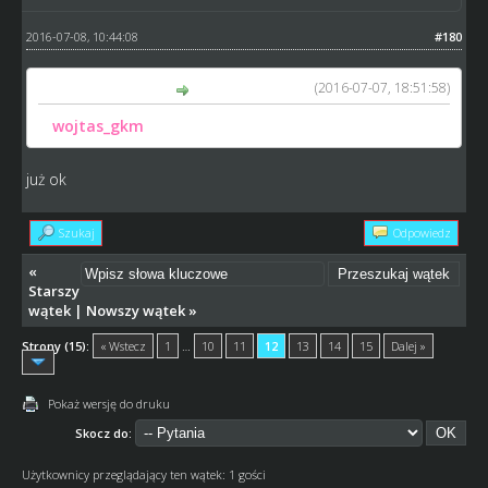
2016-07-08, 10:44:08
#180
(2016-07-07, 18:51:58)
Stefik4 napisał(a):
@
wojtas_gkm
poprawione, daj znać
już ok
Szukaj
Odpowiedz
«
Starszy
wątek
|
Nowszy wątek
»
Strony (15):
« Wstecz
1
…
10
11
12
13
14
15
Dalej »
Pokaż wersję do druku
Skocz do:
Użytkownicy przeglądający ten wątek: 1 gości