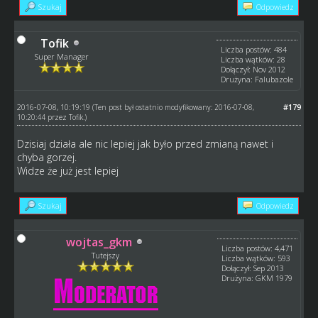
Szukaj
Odpowiedz
Tofik
Liczba postów: 484
Super Manager
Liczba wątków: 28
Dołączył: Nov 2012
Drużyna: Falubazole
2016-07-08, 10:19:19
#179
(Ten post był ostatnio modyfikowany: 2016-07-08,
10:20:44 przez
Tofik
.)
Dzisiaj działa ale nic lepiej jak było przed zmianą nawet i
chyba gorzej.
Widze że już jest lepiej
Szukaj
Odpowiedz
wojtas_gkm
Liczba postów: 4,471
Tutejszy
Liczba wątków: 593
Dołączył: Sep 2013
Drużyna: GKM 1979