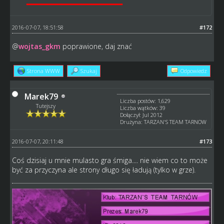
2016-07-07, 18:51:58
#172
@
wojtas_gkm
poprawione, daj znać
Strona WWW
Szukaj
Odpowiedz
Marek79
Liczba postów: 1,629
Tutejszy
Liczba wątków: 39
Dołączył: Jul 2012
Drużyna: TARZAN'S TEAM TARNOW
2016-07-07, 20:11:48
#173
Coś dzisiaj u mnie mulasto gra śmiga.... nie wiem co to może
być za przyczyna ale strony długo się ładują (tylko w grze).