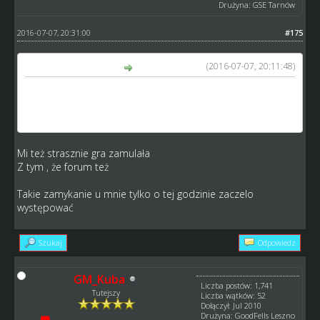
Drużyna: GSE Tarnów
2016-07-07, 20:31:00
#175
(2016-07-07, 20:11:48)
Marek79 napisał(a):
Coś dzisiaj u mnie mulasto gra śmiga.... nie wiem co to
może być za przyczyna ale strony długo się ładują (tylko w
grze).
Mi też strasznie gra zamulała
Z tym , że forum też
Takie zamykanie u mnie tylko o tej godzinie zaczelo
występować
Szukaj
Odpowiedz
GM_Kuba
Liczba postów: 1,741
Tutejszy
Liczba wątków: 52
Dołączył: Jul 2010
Drużyna: GoodFells Leszno