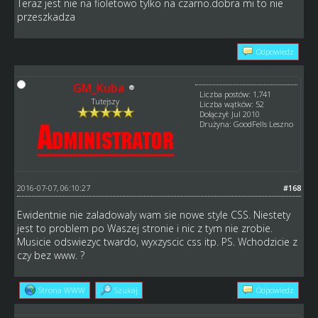
Teraz jest nie na fioletowo tylko na czarno.dobra mi to nie
przeszkadza
Odpowiedz
GM_Kuba
Liczba postów: 1,741
Tutejszy
Liczba wątków: 52
Dołączył: Jul 2010
Drużyna: GoodFells Leszno
2016-07-07, 06:10:27
#168
Ewidentnie nie zaladowaly wam sie nowe style CSS. Niestety
jest to problem po Waszej stronie i nic z tym nie zrobie.
Musicie odswiezyc twardo, wyxzyscic css itp. PS. Wchodzicie z
czy bez www. ?
Strona WWW
Szukaj
Odpowiedz