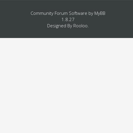
Community Forum Software by
MyBB
1.8.27
Designed By
Rooloo
.