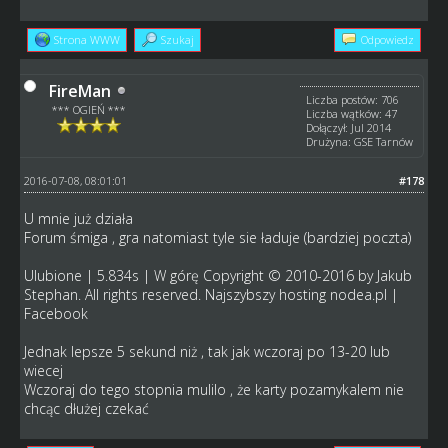
Strona WWW
Szukaj
Odpowiedz
FireMan
Liczba postów: 706
*** OGIEŃ ***
Liczba wątków: 47
Dołączył: Jul 2014
Drużyna: GSE Tarnów
2016-07-08, 08:01:01
#178
U mnie już działa
Forum śmiga , gra natomiast tyle sie ładuje (bardziej poczta)
Ulubione | 5.834s | W górę Copyright © 2010-2016 by Jakub
Stephan. All rights reserved. Najszybszy hosting nodea.pl |
Facebook
Jednak lepsze 5 sekund niż , tak jak wczoraj po 13-20 lub
wiecej
Wczoraj do tego stopnia mulilo , że karty pozamykalem nie
chcąc dłużej czekać