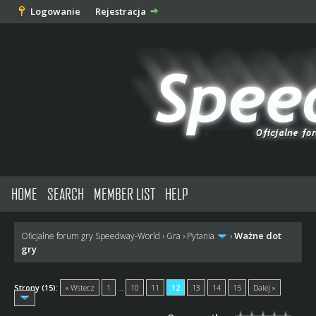
Logowanie
Rejestracja
HOME
SEARCH
MEMBER LIST
HELP
Ważne dot
Oficjalne forum gry Speedway-World
›
Gra
›
Pytania
›
gry
Strony (15):
« Wstecz
1
…
10
11
12
13
14
15
Dalej »