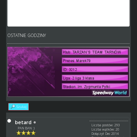
http://www.speedway-world.pl/i,zobacz-63866
http://www.speedway-world.pl/i,zobacz-63888
http://www.speedway-world.pl/i,zobacz-62607
http://www.speedway-world.pl/i,zobacz-57949
OSTATNIE GODZINY
Szukaj
betard
Liczba postów: 293
PAN BAN :)
Liczba wątków: 20
Dołączył: Dec 2014