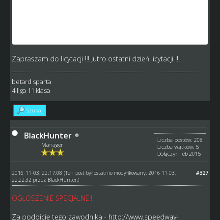
http://www.speedway-world.pl/i,zobacz-41965
http://www.speedway-world.pl/i,zobacz-43000
http://www.speedway-world.pl/i,zobacz-42216
http://www.speedway-world.pl/i,zobacz-46401
Zapraszam do licytacji !!! Jutro ostatni dzień licytacji !!!
betard sparta
4 liga 11 klasa
Szukaj
BlackHunter
Liczba postów: 208
Manager
Liczba wątków: 5
Dołączył: Feb 2015
2016-11-03, 22:17:08
#327
(Ten post był ostatnio modyfikowany: 2016-11-03,
22:22:32 przez
BlackHunter
.)
OGŁOSZENIE SPECJALNE!!!
Za podbicie tego zawodnika -
http://www.speedway-