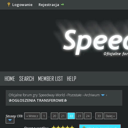
Logowanie
Rejestracja
HOME
SEARCH
MEMBER LIST
HELP
Oficjalne forum gry Speedway-World
›
Pozostałe
›
Archiwum
›
✰OGŁOSZENIA TRANSFEROWE✰
Strony (33):
« Wstecz
1
…
20
21
22
23
24
…
33
Dalej »
Ocena wątku: