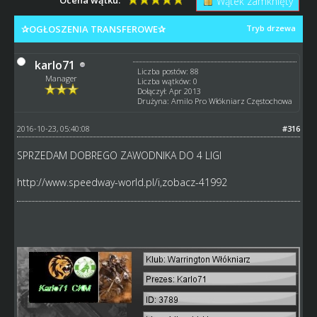
Wątek zamknięty
✰OGŁOSZENIA TRANSFEROWE✰
Tryb drzewa
karlo71
Liczba postów: 88
Manager
Liczba wątków: 0
Dołączył: Apr 2013
Drużyna: Amilo Pro Włókniarz Częstochowa
2016-10-23, 05:40:08
#316
SPRZEDAM DOBREGO ZAWODNIKA DO 4 LIGI
http://www.speedway-world.pl/i,zobacz-41992