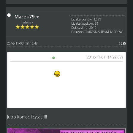
Marek79
Liczba postów: 1,629
Tutejszy
Liczba wątków: 39
Dołączył: Jul 2012
Drużyna: TARZAN'S TEAM TARNOW
2016-11-03, 18:45:48
#325
(2016-11-01, 14:29:37)
Marek79 napisał(a):
Na sprzedaż czterech juniorów, myślę że za nie wielkie
pieniądze. Zapraszam
http://www.speedway-world.pl/i,zobacz-63866
http://www.speedway-world.pl/i,zobacz-63888
http://www.speedway-world.pl/i,zobacz-62607
http://www.speedway-world.pl/i,zobacz-57949
Jutro koniec licytacji!!!