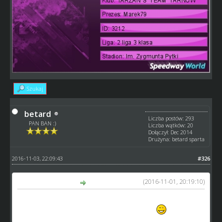
Szukaj
betard
Liczba postów: 293
PAN BAN :)
Liczba wątków: 20
Dołączył: Dec 2014
Drużyna: betard sparta
2016-11-03, 22:09:43
#326
(2016-11-01, 20:19:10)
betard napisał(a):
Na sprzedaż 4 seniorów, ze srednimi 99+, idealni by
wzmocnic ekipe na baraze i przyszly sezon