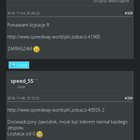
Drużyna: betard sparta
2016-11-04, 20:28:23
#329
Ponawiam licytacje !!!
http://www.speedway-world.pl/i,zobacz-41965
ZAPRASZAM
Szukaj
speed_55
Gość
2016-11-08, 19:12:51
#330
http://www.speedway-world.pl/i,zobacz-40555-2
Doświadczony zawodnik, może być liderem niemal każdego
zespołu
Licytacja od 0