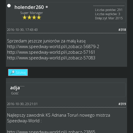
holender260
Liczba postów: 291
Super Manager
Liczba wątków: 3
Dołączył: Mar 2015
2016-10-30, 17:43:43
#318
Sprzedam jeszcze juniorów za małą kasę
http://www.speedway-world.pl/i,zobacz-56879-2
http://www.speedway-world.pl/i,zobacz-57161
http://www.speedway-world.pl/i,zobacz-57083
Szukaj
adja
Gość
2016-10-30, 23:21:01
#319
Najlepszy zawodnik KS Adriana Toruń nowego mistrza
Speedway-World :
http://www.speedway-world.pl/i,zobacz-23865