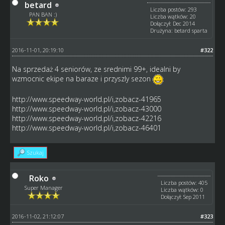
betard
Liczba postów: 293
PAN BAN :)
Liczba wątków: 20
Dołączył: Dec 2014
Drużyna: betard sparta
2016-11-01, 20:19:10
#322
Na sprzedaż 4 seniorów, ze srednimi 99+, idealni by
wzmocnic ekipe na baraze i przyszly sezon
http://www.speedway-world.pl/i,zobacz-41965
http://www.speedway-world.pl/i,zobacz-43000
http://www.speedway-world.pl/i,zobacz-42216
http://www.speedway-world.pl/i,zobacz-46401
Szukaj
Roko
Liczba postów: 405
Super Manager
Liczba wątków: 0
Dołączył: Sep 2011
2016-11-02, 21:12:07
#323