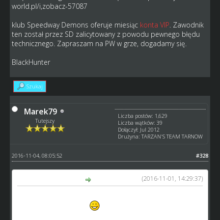
world.pl/i,zobacz-57087
klub Speedway Demons oferuje miesiąc
konta VIP
. Zawodnik
ten został przez SD zalicytowany z powodu pewnego błędu
technicznego. Zapraszam na PW w grze, dogadamy się.
BlackHunter
Szukaj
Marek79
Liczba postów: 1,629
Tutejszy
Liczba wątków: 39
Dołączył: Jul 2012
Drużyna: TARZAN'S TEAM TARNOW
2016-11-04, 08:05:52
#328
(2016-11-01, 14:29:37)
Marek79 napisał(a):
Na sprzedaż czterech juniorów, myślę że za nie wielkie
pieniądze. Zapraszam