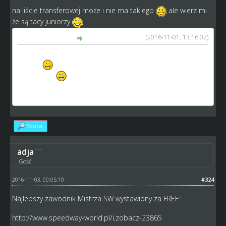
na liście transferowej może i nie ma takiego
ale wierz mi
że są tacy juniorzy
(2016-11-01, 13:16:02)
RistO napisał(a):
Powiem krótko- drugiego takiego to nie dostaniecie
nigdzie
16 lat, technika i prowadzenie 90+, siła ponad
50, talent 5
http://www.speedway-world.pl/i,zobacz-71438
Szukaj
adja
Gość
2016-11-03, 00:05:10
#324
Najlepszy zawodnik Mistrza SW wystawiony za FREE:
http://www.speedway-world.pl/i,zobacz-23865