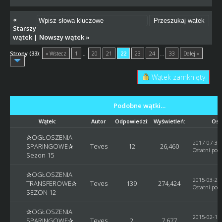
«
Starszy
wątek
|
Nowszy wątek
»
Strony (33):
« Wstecz
1
…
20
21
22
23
24
…
33
Dalej »
Wątek zamknięty
Podobne wątki…
Wątek:
Autor
Odpowiedzi:
Wyświetleń:
Ost
✰OGŁOSZENIA
2017-07-30,
SPARINGOWE✰
Teves
12
26,460
Ostatni post
Sezon 15
✰OGŁOSZENIA
2015-03-29,
TRANSFEROWE✰
Teves
139
274,424
Ostatni post
SEZON 12
✰OGŁOSZENIA
2015-02-14,
SPARINGOWE✰
Teves
2
7,677