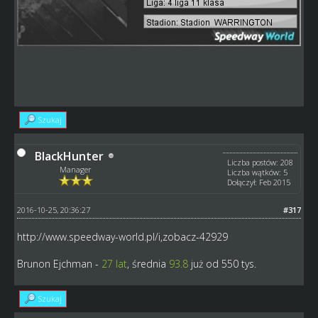
Szukaj
BlackHunter
Liczba postów: 208
Manager
Liczba wątków: 5
Dołączył: Feb 2015
2016-10-25, 20:36:27
#317
http://www.speedway-world.pl/i,zobacz-42929
Brunon Ejchman -
27 lat
, średnia
93.8
już od 550 tys.
Szukaj