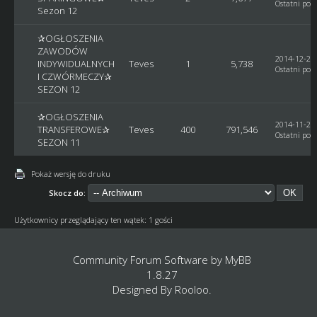
Ostatni post
Sezon 12
✰OGŁOSZENIA
ZAWODÓW
2014-12-29,
INDYWIDUALNYCH
Teves
1
5,738
Ostatni post
I CZWÓRMECZY✰
SEZON 12
✰OGŁOSZENIA
2014-11-26,
TRANSFEROWE✰
Teves
400
791,546
Ostatni post
SEZON 11
Pokaż wersję do druku
Skocz do:
Użytkownicy przeglądający ten wątek: 1 gości
Community Forum Software by
MyBB
1.8.27
Designed By
Rooloo
.