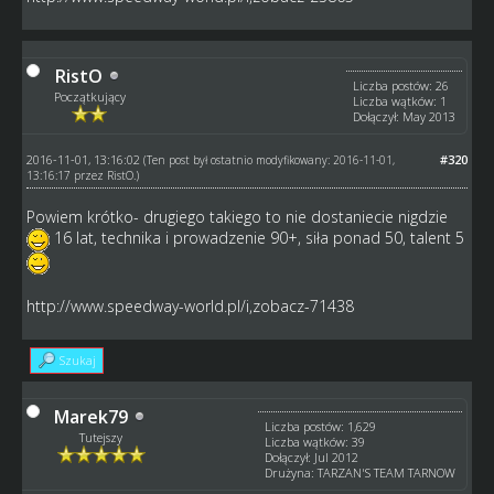
RistO
Liczba postów: 26
Początkujący
Liczba wątków: 1
Dołączył: May 2013
2016-11-01, 13:16:02
#320
(Ten post był ostatnio modyfikowany: 2016-11-01,
13:16:17 przez
RistO
.)
Powiem krótko- drugiego takiego to nie dostaniecie nigdzie
16 lat, technika i prowadzenie 90+, siła ponad 50, talent 5
http://www.speedway-world.pl/i,zobacz-71438
Szukaj
Marek79
Liczba postów: 1,629
Tutejszy
Liczba wątków: 39
Dołączył: Jul 2012
Drużyna: TARZAN'S TEAM TARNOW