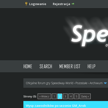
Logowanie
Rejestracja
HOME
SEARCH
MEMBER LIST
HELP
Oficjalne forum gry Speedway-World
›
Pozostałe
›
Archiwum
1 głosów - średnia: 4
1
2
3
4
5
Strony (5):
« Wstecz
1
2
3
4
5
Dalej »
Wysp zawodników po sezonie GM_Arek