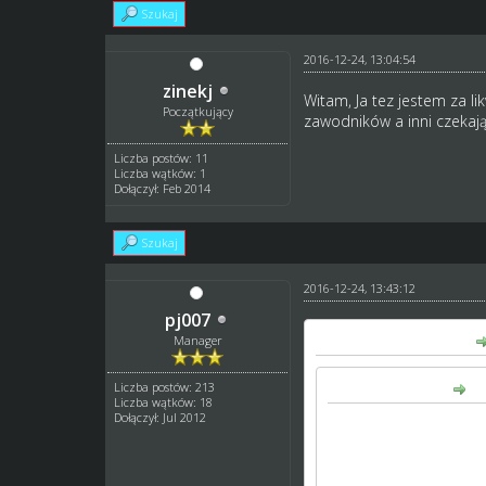
Szukaj
2016-12-24, 13:04:54
zinekj
Witam, Ja tez jestem za li
Początkujący
zawodników a inni czekają 
Liczba postów: 11
Liczba wątków: 1
Dołączył: Feb 2014
Szukaj
2016-12-24, 13:43:12
pj007
Arkadiusz napisał(a):
Manager
Liczba postów: 213
pj007 napisał(a):
Liczba wątków: 18
Dołączył: Jul 2012
Kombinatorstwo.
Klub w niższej lidze ni