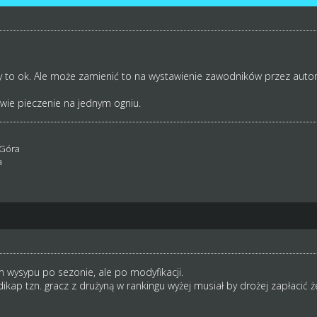
ny to ok. Ale może zamienić to na wystawienie zawodników przez auto
ie pieczenie na jednym ogniu.
 Góra
a
 wysypu po sezonie, ale po modyfikacji.
dikap tzn. gracz z drużyną w rankingu wyżej musiał by drożej zapłacić 