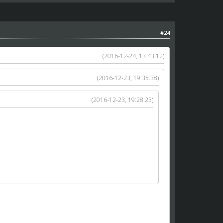
#24
(2016-12-24, 13:43:12)
(2016-12-23, 19:35:38)
(2016-12-23, 19:28:23)
nkretnych.
i kupujesz kogo chcesz tym samym moze ograniczyc
sypem mnie nie stac zeby przebic twoje oferety.