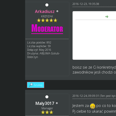
2016-12-23, 19:35:38
Arkadiusz
pj007 napisał(a):
KRZYZAK
Kombinatorstwo.
Klub w niższej lidze nie 
Liczba postów: 892
Manager może kamuflować
Liczba wątków: 59
Dołączył: May 2016
Drużyna: ARJUMA Golub-
Nie karajcie klubów że s
Dobrzyn
boisz sie ze Ci konkretny
zawodnikow jesli chodzi o
Szukaj
2016-12-24, 09:09:31
(Ten post by
Maly3017
Jestem za
po co to 
Manager
Pj ciebie to ukarać powin