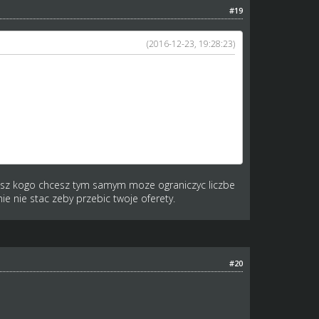
#19
(2016-12-23, 19:28:23)
etnych.
pujesz kogo chcesz tym samym moze ograniczyc liczbe
e nie stac zeby przebic twoje oferety.
#20