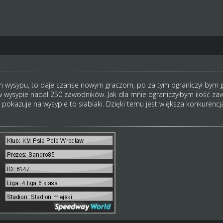
 wysypu, to daje szanse nowym graczom, po za tym ograniczył bym go
i w wysypie nadal 250 zawodników. Jak dla mnie ograniczyłbym ilość z
z pokazuje na wysypie to słabiaki. Dzięki temu jest większa konkurenc