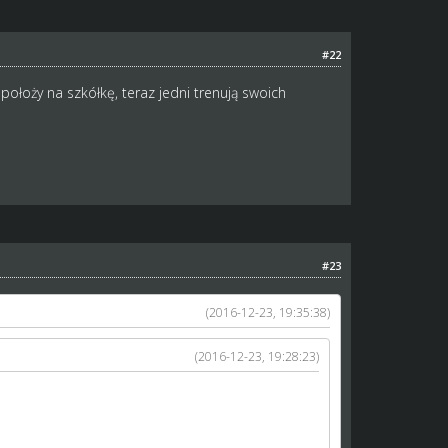
#22
położy na szkółkę, teraz jedni trenują swoich
#23
(2016-12-23, 19:35:38)
(2016-12-23, 19:28:23)