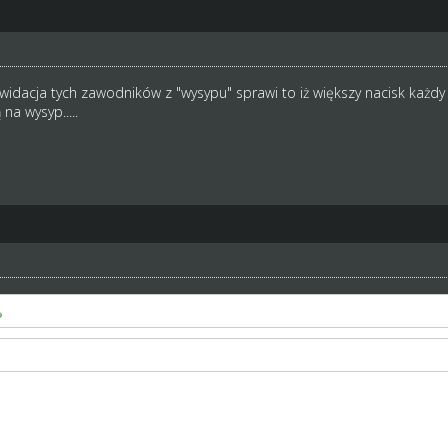
kwidacja tych zawodników z "wysypu" sprawi to iż większy nacisk każdy 
na wysyp.....
e oznacza słabszy.