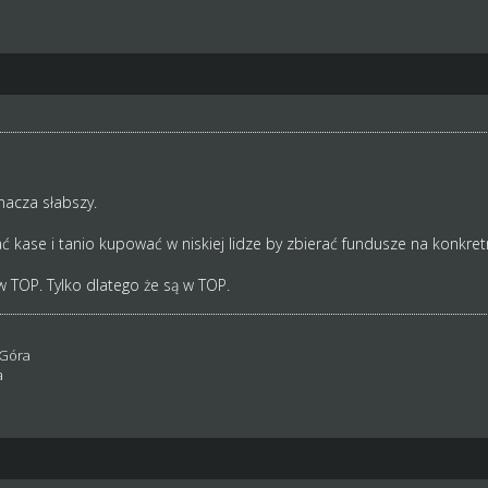
znacza słabszy.
ase i tanio kupować w niskiej lidze by zbierać fundusze na konkret
w TOP. Tylko dlatego że są w TOP.
 Góra
a