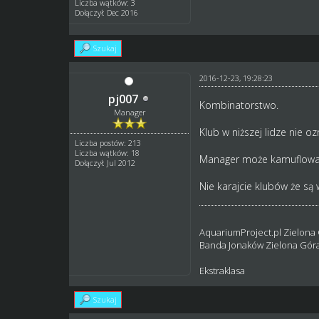
Liczba wątków: 3
Dołączył: Dec 2016
Szukaj
2016-12-23, 19:28:23
pj007
Kombinatorstwo.
Manager
Klub w niższej lidze nie o
Liczba postów: 213
Liczba wątków: 18
Manager może kamuflować k
Dołączył: Jul 2012
Nie karajcie klubów że są 
AquariumProject.pl Zielona
Banda Jonaków Zielona Gór
Ekstraklasa
Szukaj