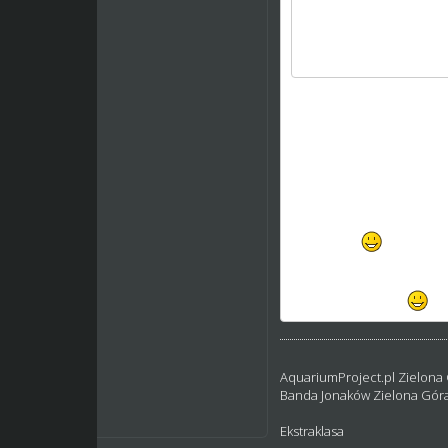
Manager może kamuflow
Nie karajcie klubów że
boisz sie ze Ci konkretn
liczbe zawodnikow jesli
Jest pewna kolej rzeczy,
Zauwazylem ze ci z niski
strzelanka
Moich ofert nie powinene
bedziesz to Legią
AquariumProject.pl Zielona
Banda Jonaków Zielona Gór
Ekstraklasa