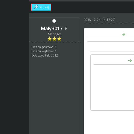
Szukaj
2016-12-24, 14:17:27
Maly3017
pj007 napisał(a):
Manager
Liczba postów: 70
Arkadiusz napisał(a):
Liczba wątków: 1
Dołączył: Feb 2012
pj007 napisał(a):
Kombinatorstwo.
Klub w niższej lidze 
Manager może kamuflo
Nie karajcie klubów ż
boisz sie ze Ci konkre
liczbe zawodnikow jesl