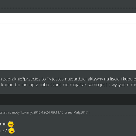
oznacza słabszy.
 kase i tanio kupować w niskiej lidze by zbierać fundusze na konkr
ą w TOP. Tylko dlatego że są w TOP.
ch zabraknie?przeciez to Ty jestes najbardziej aktywny na liscie i ku
 kupno bo inni np z Toba szans nie maja.tak samo jest z wysypem mni
ł ostatnio modyfikowany: 2016-12-24, 09:11:10 przez
Maly3017
.)
komu
ni x2