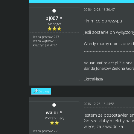
2016-12-23, 18:36:47
pj007
Hmm co do wysypu
Manager
Jesli zostanie on wyłączo
Liczba postów: 213
Liczba wątków: 18
Wtedy mamy upieczone dw
Dołączył: Jul 2012
AquariumProject.pl Zielona
Banda Jonaków Zielona Gór
Ekstraklasa
Szukaj
2016-12-23, 18:44:58
waldi
Jestem za pozostawieniem
Początkujący
Gorsze kluby mieli by han
więcej za zawodnika.
Liczba postów: 27