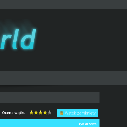
Ocena wątku:
Wątek zamknięty
Tryb drzewa