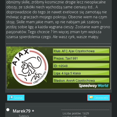
obniżmy skille, zróbmy kosmicznie drogie lecz nieopłacalne
obozy, ze szkółki niech wychodzą same cieniasy itd... A
doprowadzicie do tego że nawet exelowce się zamotają nie
mówiąc o graczach mojego pokroju. Obecnie wiem na czym
stoję. Skille mam jakie mam, xp nie nabijam jak szalony i
jeżdżę sobie ligę a każda wygrana cieszy. Zostanie wam grono
pasjonatów. Tego chcecie ? Im więcej zmian tym większa
szansa spierdolenia czego. Ale wasz cyrk, wasze małpy.
Szukaj
Odpowiedz
Marek79
Liczba postów: 1,629
Tutejszy
Liczba wątków: 39