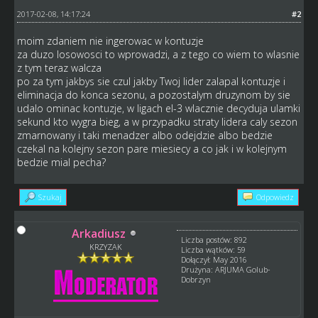
2017-02-08, 14:17:24
#2
moim zdaniem nie ingerowac w kontuzje
za duzo losowosci to wprowadzi, a z tego co wiem to wlasnie
z tym teraz walcza
po za tym jakbys sie czul jakby Twoj lider zalapal kontuzje i
eliminacja do konca sezonu, a pozostalym druzynom by sie
udalo ominac kontuzje, w ligach el-3 wlacznie decyduja ulamki
sekund kto wygra bieg, a w przypadku straty lidera caly sezon
zmarnowany i taki menadzer albo odejdzie albo bedzie
czekal na kolejny sezon pare miesiecy a co jak i w kolejnym
bedzie mial pecha?
Szukaj
Odpowiedz
Arkadiusz
Liczba postów: 892
KRZYZAK
Liczba wątków: 59
Dołączył: May 2016
Drużyna: ARJUMA Golub-
Dobrzyn