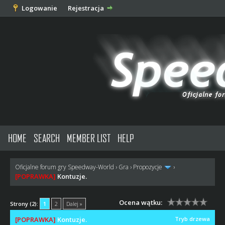
Logowanie
Rejestracja
HOME
SEARCH
MEMBER LIST
HELP
Oficjalne forum gry Speedway-World
›
Gra
›
Propozycje
›
[POPRAWKA]
Kontuzje.
Ocena wątku:
Strony (2):
1
2
Dalej »
[POPRAWKA]
Kontuzje.
Tryb drzewa