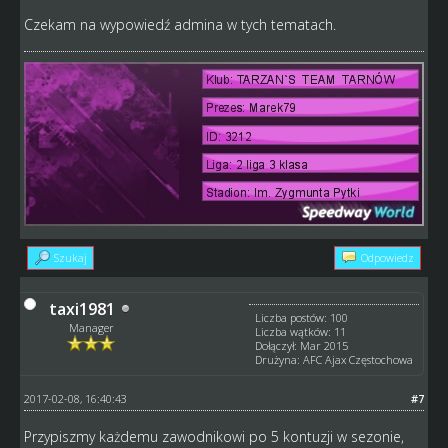
Czekam na wypowiedź admina w tych tematach.
Szukaj
Odpowiedz
taxi1981
Liczba postów: 100
Manager
Liczba wątków: 11
Dołączył: Mar 2015
Drużyna: AFC Ajax Częstochowa
2017-02-08, 16:40:43
#7
Przypiszmy każdemu zawodnikowi po 5 kontuzji w sezonie,