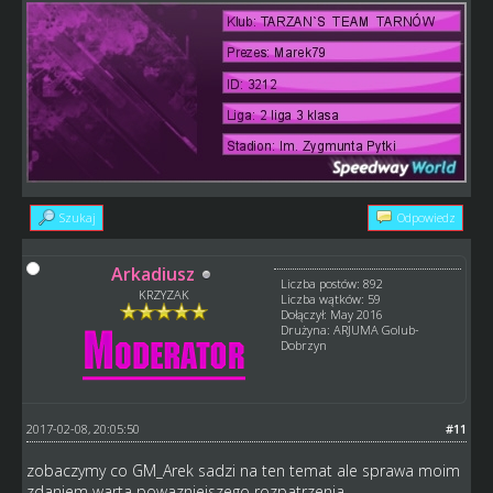
Szukaj
Odpowiedz
Arkadiusz
Liczba postów: 892
KRZYZAK
Liczba wątków: 59
Dołączył: May 2016
Drużyna: ARJUMA Golub-
Dobrzyn
2017-02-08, 20:05:50
#11
zobaczymy co GM_Arek sadzi na ten temat ale sprawa moim
zdaniem warta powazniejszego rozpatrzenia.