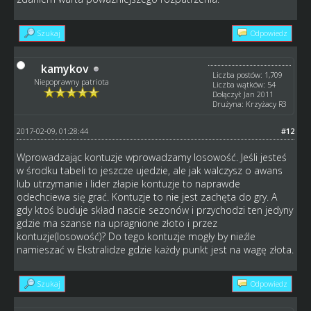
Szukaj
Odpowiedz
kamykov
Liczba postów: 1,709
Niepoprawny patriota
Liczba wątków: 54
Dołączył: Jan 2011
Drużyna: Krzyżacy R3
2017-02-09, 01:28:44
#12
Wprowadzając kontuzje wprowadzamy losowość. Jeśli jesteś
w środku tabeli to jeszcze ujedzie, ale jak walczysz o awans
lub utrzymanie i lider złapie kontuzje to naprawde
odechciewa się grać. Kontuzje to nie jest zachęta do gry. A
gdy ktoś buduje skład nascie sezonów i przychodzi ten jedyny
gdzie ma szanse na upragnione złoto i przez
kontuzje(losowość)? Do tego kontuzje mogły by nieźle
namieszać w Ekstralidze gdzie każdy punkt jest na wagę złota.
Szukaj
Odpowiedz