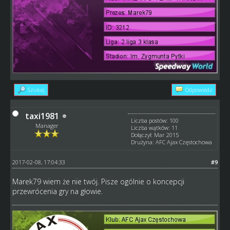
Szukaj
Odpowiedz
taxi1981
Liczba postów: 100
Manager
Liczba wątków: 11
Dołączył: Mar 2015
Drużyna: AFC Ajax Częstochowa
2017-02-08, 17:04:33
#9
Marek79 wiem że nie twój. Pisze ogólnie o koncepcji
przewrócenia gry na głowie.