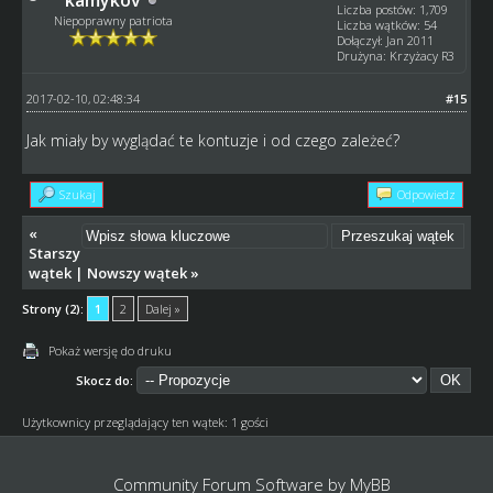
kamykov
Liczba postów: 1,709
Niepoprawny patriota
Liczba wątków: 54
Dołączył: Jan 2011
Drużyna: Krzyżacy R3
2017-02-10, 02:48:34
#15
Jak miały by wyglądać te kontuzje i od czego zależeć?
Szukaj
Odpowiedz
«
Starszy
wątek
|
Nowszy wątek
»
Strony (2):
1
2
Dalej »
Pokaż wersję do druku
Skocz do:
Użytkownicy przeglądający ten wątek: 1 gości
Community Forum Software by
MyBB