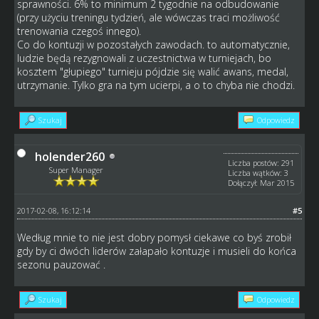
sprawności. 6% to minimum 2 tygodnie na odbudowanie
(przy użyciu treningu tydzień, ale wówczas traci możliwość
trenowania czegoś innego).
Co do kontuzji w pozostałych zawodach. to automatycznie,
ludzie będą rezygnowali z uczestnictwa w turniejach, bo
kosztem "głupiego" turnieju pójdzie się walić awans, medal,
utrzymanie. Tylko gra na tym ucierpi, a o to chyba nie chodzi.
Szukaj
Odpowiedz
holender260
Liczba postów: 291
Super Manager
Liczba wątków: 3
Dołączył: Mar 2015
2017-02-08, 16:12:14
#5
Według mnie to nie jest dobry pomysł ciekawe co byś zrobił
gdy by ci dwóch liderów załapało kontuzje i musieli do końca
sezonu pauzować .
Szukaj
Odpowiedz