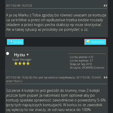
2017-02-08, 15:37:25
#3
A ja się Marku z Toba zgodzę bo również uważam ze kontuzje
sa za krótkie a przez ich wydluzenue trzeba bedzie roszady
skladem a przez kogos pecha skabszy np noze skorzystać.
Ale w takiej sytuacji aż prosiloby sie pomyśleć o zz.
Szukaj
Odpowiedz
Hyziu
Liczba postów: 672
Super Manager
Liczba wątków: 37
Dołączył: Sep 2010
Drużyna: [POWER] Gniezno
2017-02-08, 15:52:42
#4
(Ten post był ostatnio modyfikowany: 2017-02-08, 15:54:41
przez
Hyziu
.)
Szczerze 4 kolejki to jest gwóźdź do trumny, max 2 kolejki
jeszcze bym poparł. Ja natomiast bym optował aby po
kontuzji spadała sprawność zawodnikowi o powiedzmy 5-6%
(przy tych najcięższych kontuzjach). W końcu to że zawodnik
się wyleczy to nie znaczy, że od razu wraca do 100%