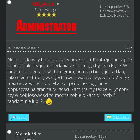
GM_Arek
Liczba postów: 546
Super Manager
Liczba wątków: 22
Dołączył: Nov 2016
2017-02-09, 08:00:13
#13
Ale ich całkowity brak tez byłby bez sensu. Kontuzje muszą się
zdarzać, ale też jestem zdania że nie mogą być za długie. W
innych managerach w które gram, ona są i biorę je na klatę
jako element rozgrywki. Jednakże trwają zazwyczaj do 2-3 tyg
max (w zależności od lekarzy itp) i to jest wg mnie
dopuszczalna granica długości. Pamiętajmy też że % (w górę
czy w dół) losowości to można sobie o kant d.. rozbić.
random nie lubi %
Szukaj
Odpowiedz
Marek79
Liczba postów: 1,629
Tutejszy