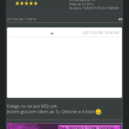
Dołączył: Jul 2012
Drużyna: TARZAN'S TEAM TARNOW
2017-02-08, 17:00:41
#8
(2017-02-08, 16:40:43)
taxi1981 napisał(a):
Przypiszmy każdemu zawodnikowi po 5 kontuzji w
sezonie, obniżmy skille, zróbmy kosmicznie drogie lecz
nieopłacalne obozy, ze szkółki niech wychodzą same
cieniasy itd... A doprowadzicie do tego że nawet exelowce
się zamotają nie mówiąc o graczach mojego pokroju.
Obecnie wiem na czym stoję. Skille mam jakie mam, xp
nie nabijam jak szalony i jeżdżę sobie ligę a każda wygrana
cieszy. Zostanie wam grono pasjonatów. Tego chcecie ?
Im więcej zmian tym większa szansa spierdolenia czego.
Ale wasz cyrk, wasze małpy.
Kolego, to nie jest MÓJ cyrk.
Jestem graczem takim jak Ty. Obecnie w 4 lidze