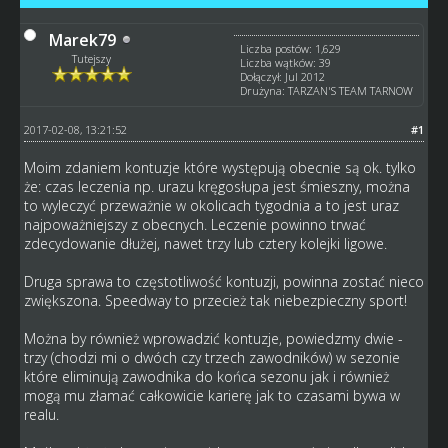
Marek79
Liczba postów: 1,629
Tutejszy
Liczba wątków: 39
Dołączył: Jul 2012
Drużyna: TARZAN'S TEAM TARNOW
2017-02-08, 13:21:52
#1
Moim zdaniem kontuzje które występują obecnie są ok. tylko
że: czas leczenia np. urazu kręgosłupa jest śmieszny, można
to wyleczyć przeważnie w okolicach tygodnia a to jest uraz
najpoważniejszy z obecnych. Leczenie powinno trwać
zdecydowanie dłużej, nawet trzy lub cztery kolejki ligowe.
Druga sprawa to częstotliwość kontuzji, powinna zostać nieco
zwiększona. Speedway to przecież tak niebezpieczny sport!
Można by również wprowadzić kontuzje, powiedzmy dwie -
trzy (chodzi mi o dwóch czy trzech zawodników) w sezonie
które eliminują zawodnika do końca sezonu jak i również
mogą mu złamać całkowicie karierę jak to czasami bywa w
realu.