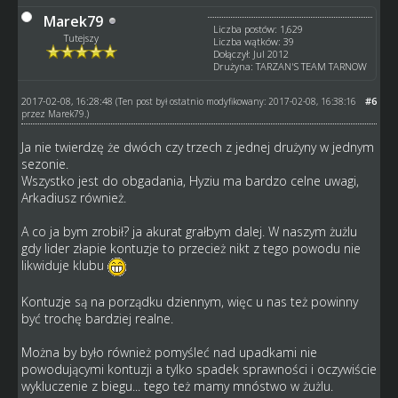
Marek79
Liczba postów: 1,629
Tutejszy
Liczba wątków: 39
Dołączył: Jul 2012
Drużyna: TARZAN'S TEAM TARNOW
2017-02-08, 16:28:48
#6
(Ten post był ostatnio modyfikowany: 2017-02-08, 16:38:16
przez
Marek79
.)
Ja nie twierdzę że dwóch czy trzech z jednej drużyny w jednym
sezonie.
Wszystko jest do obgadania, Hyziu ma bardzo celne uwagi,
Arkadiusz również.
A co ja bym zrobił? ja akurat grałbym dalej. W naszym żużlu
gdy lider złapie kontuzje to przecież nikt z tego powodu nie
likwiduje klubu
Kontuzje są na porządku dziennym, więc u nas też powinny
być trochę bardziej realne.
Można by było również pomyśleć nad upadkami nie
powodującymi kontuzji a tylko spadek sprawności i oczywiście
wykluczenie z biegu... tego też mamy mnóstwo w żużlu.