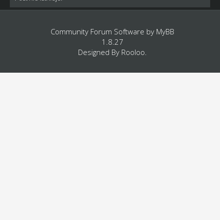
Community Forum Software by
MyBB
1.8.27
Designed By
Rooloo
.