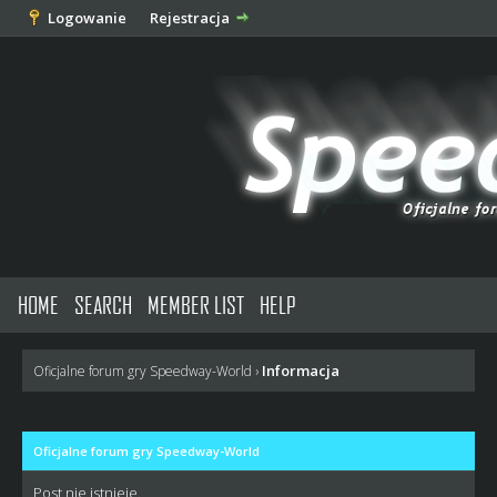
Logowanie
Rejestracja
HOME
SEARCH
MEMBER LIST
HELP
Informacja
Oficjalne forum gry Speedway-World
›
Oficjalne forum gry Speedway-World
Post nie istnieje.