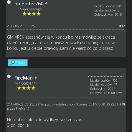
holender260
Liczba postów: 291
Super Manager
Liczba wątków: 3
Dołączył: Mar 2015
2017-06-28, 19:22:28
#47
GM AREK zastanów się w końcu bo raz mówisz że skraca
dzień treningu a teraz mówisz że wydłuża trening to co w
końcu jest u ciebie prawdą ,sam nie wierz co co piszesz
Szukaj
FireMan
Liczba postów: 706
*** OGIEŃ ***
Liczba wątków: 47
Dołączył: Jul 2014
Drużyna: GSE Tarnów
2017-06-28, 20:25:32
#48
(Ten post był ostatnio modyfikowany: 2017-06-28, 20:25:51
przez
FireMan
.)
No dobra, ale o ile wydłużyl się ten czas
3 dni czy ile