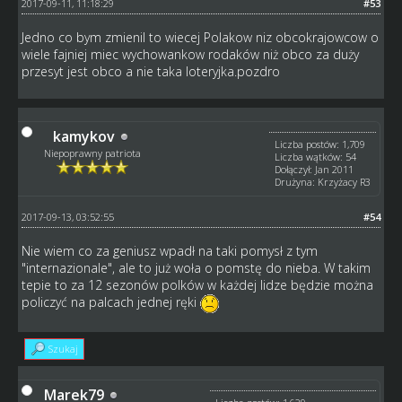
2017-09-11, 11:18:29
#53
Jedno co bym zmienil to wiecej Polakow niz obcokrajowcow o
wiele fajniej miec wychowankow rodaków niż obco za duży
przesyt jest obco a nie taka loteryjka.pozdro
kamykov
Liczba postów: 1,709
Niepoprawny patriota
Liczba wątków: 54
Dołączył: Jan 2011
Drużyna: Krzyżacy R3
2017-09-13, 03:52:55
#54
Nie wiem co za geniusz wpadł na taki pomysł z tym
"internazionale", ale to już woła o pomstę do nieba. W takim
tepie to za 12 sezonów polków w każdej lidze będzie można
policzyć na palcach jednej ręki
Szukaj
Marek79