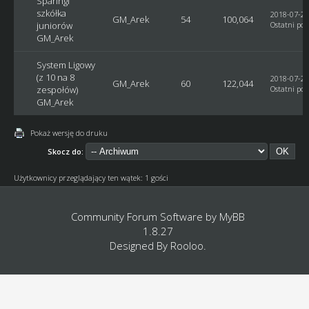
Sparingi
szkółka
2018-07-29
GM_Arek
54
100,064
juniorów
Ostatni pos
GM_Arek
System Ligowy
(z 10 na 8
2018-07-29
GM_Arek
60
122,044
zespołów)
Ostatni pos
GM_Arek
Pokaż wersję do druku
Skocz do:
Użytkownicy przeglądający ten wątek: 1 gości
Community Forum Software by
MyBB
1.8.27
Designed By
Rooloo
.