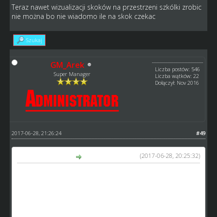
Teraz nawet wizualizacji skoków na przestrzeni szkólki zrobic
nie można bo nie wiadomo ile na skok czekac
Szukaj
GM_Arek
Liczba postów: 546
Super Manager
Liczba wątków: 22
Dołączył: Nov 2016
2017-06-28, 21:26:24
#49
(2017-06-28, 20:25:32)
XXX46 napisał(a):
No dobra, ale o ile wydłużyl się ten czas
3 dni czy ile
Teraz nawet wizualizacji skoków na przestrzeni szkólki
zrobic nie można bo nie wiadomo ile na skok czekac