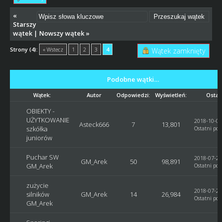
«
Starszy
wątek
|
Nowszy wątek
»
Strony (4):
« Wstecz
1
2
3
4
Wątek zamknięty
Podobne wątki…
Wątek:
Autor
Odpowiedzi:
Wyświetleń:
Ostat
OBIEKTY -
UŻYTKOWANIE
2018-10-02
Asteck666
7
13,801
szkółka
Ostatni pos
juniorów
Puchar SW
2018-07-29
GM_Arek
50
98,891
GM_Arek
Ostatni pos
zużycie
2018-07-29
silników
GM_Arek
14
26,984
Ostatni pos
GM_Arek