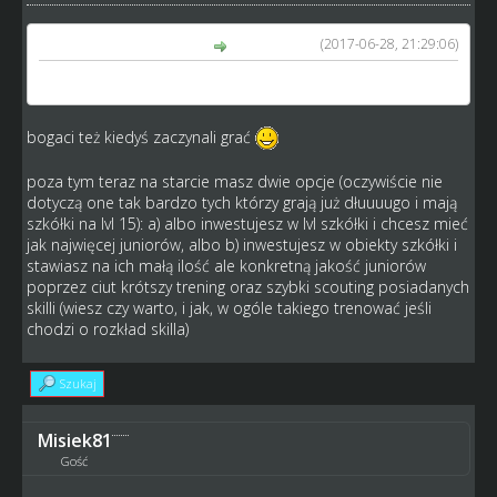
(2017-06-28, 21:29:06)
kosmo1979 napisał(a):
To zmiana dla bogatych nie sluzy wyrownaniu szans
bogaci też kiedyś zaczynali grać
poza tym teraz na starcie masz dwie opcje (oczywiście nie
dotyczą one tak bardzo tych którzy grają już dłuuuugo i mają
szkółki na lvl 15): a) albo inwestujesz w lvl szkółki i chcesz mieć
jak najwięcej juniorów, albo b) inwestujesz w obiekty szkółki i
stawiasz na ich małą ilość ale konkretną jakość juniorów
poprzez ciut krótszy trening oraz szybki scouting posiadanych
skilli (wiesz czy warto, i jak, w ogóle takiego trenować jeśli
chodzi o rozkład skilla)
Szukaj
Misiek81
Gość