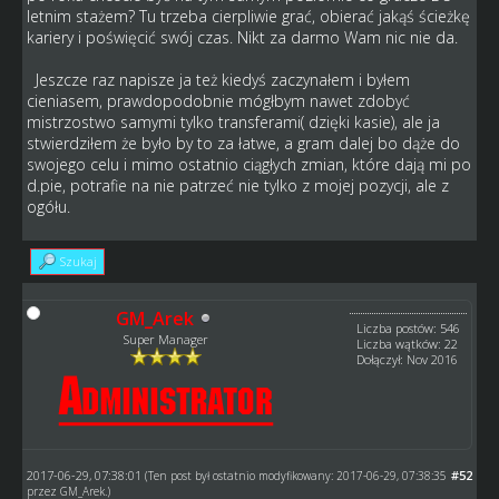
letnim stażem? Tu trzeba cierpliwie grać, obierać jakąś ścieżkę
kariery i poświęcić swój czas. Nikt za darmo Wam nic nie da.
Jeszcze raz napisze ja też kiedyś zaczynałem i byłem
cieniasem, prawdopodobnie mógłbym nawet zdobyć
mistrzostwo samymi tylko transferami( dzięki kasie), ale ja
stwierdziłem że było by to za łatwe, a gram dalej bo dąże do
swojego celu i mimo ostatnio ciągłych zmian, które dają mi po
d.pie, potrafie na nie patrzeć nie tylko z mojej pozycji, ale z
ogółu.
Szukaj
GM_Arek
Liczba postów: 546
Super Manager
Liczba wątków: 22
Dołączył: Nov 2016
2017-06-29, 07:38:01
#52
(Ten post był ostatnio modyfikowany: 2017-06-29, 07:38:35
przez
GM_Arek
.)