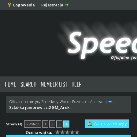
Logowanie
Rejestracja
HOME
SEARCH
MEMBER LIST
HELP
Oficjalne forum gry Speedway-World
›
Pozostałe
›
Archiwum
›
Szkółka juniorów cz.2 GM_Arek
Wątek zamknięty
Strony (4):
« Wstecz
1
2
3
4
Ocena wątku: