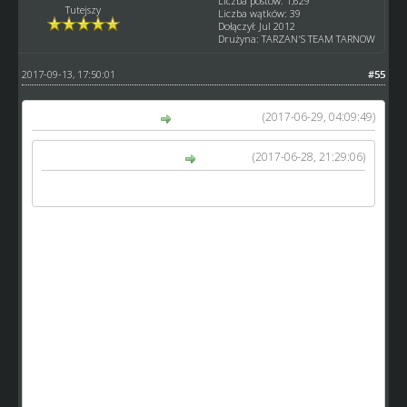
Liczba postów: 1,629
Tutejszy
Liczba wątków: 39
Dołączył: Jul 2012
Drużyna: TARZAN'S TEAM TARNOW
2017-09-13, 17:50:01
#55
(2017-06-29, 04:09:49)
kamykov napisał(a):
(2017-06-28, 21:29:06)
kosmo1979 napisał(a):
To zmiana dla bogatych nie sluzy wyrownaniu szans
Tak może jest to zmiana dla bogatych, ale teraz
zastanów skąd się wzieli bogaci?
Ja np. nie gram od początku i jak zaczynałem wiedziałem
że z moim składem ani z transferami się nie przebije więc
postanowiłem inwestować w szkółkę juniorów,
prawdopodobnie jako jeden z pierwszych dobiłem do
szkółki lvl 15 nie odnosząc żadnych sukcesów nie licząc
forumowych turnieji. Dzięki mojej szkółce jestem jednym z
najbogatszych pewnie graczy w SW ale nadal nie bawie się
w transfery bo mam założony długoterminowy plan na