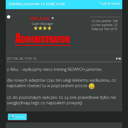
Szkółka juniorów cz.2 GM_Arek
Tryb drzewa
GM_Arek
Liczba postów: 546
Super Manager
Liczba wątków: 22
Dołączył: Nov 2016
2017-06-28, 17:41:15
#46
z Aktu: - wydłużymy nieco trening NOWYCH juniorów.
dla nowych adeptów czas ten uległ lekkiemu wydłużeniu, co
napisałem również tu w poprzednim poście
co do pozostałych wyliczeń, to są one prawidłowe (tylko nie
uwzględniają tego co napisałem powyżej)
Szukaj