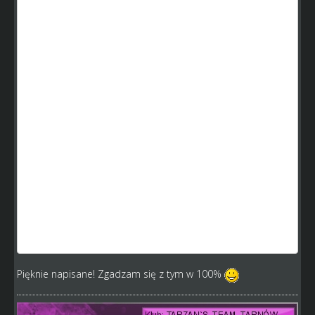
sukces, choć ostatnie zmiany bardzo mnie dotkneły i nie
wiem co z tego wyjdzie. Jestem już starszym graczem i
widziałem że 3-4 transferami dziadów można zdobyć
mistrzostwo w SW.
Jakoś czasem aż mi się źle robi jak gracze piszą tekst w
stylu że nowi gracze żądają wyrównania szans - a co Wy
jesteście że po roku chcecie być na tym samym poziomie
co gracze z 5 letnim stażem? Tu trzeba cierpliwie grać,
obierać jakąś ścieżkę kariery i poświęcić swój czas. Nikt za
darmo Wam nic nie da.
Jeszcze raz napisze ja też kiedyś zaczynałem i byłem
cieniasem, prawdopodobnie mógłbym nawet zdobyć
mistrzostwo samymi tylko transferami( dzięki kasie), ale ja
stwierdziłem że było by to za łatwe, a gram dalej bo dąże
do swojego celu i mimo ostatnio ciągłych zmian, które
dają mi po d.pie, potrafie na nie patrzeć nie tylko z mojej
pozycji, ale z ogółu.
Pięknie napisane! Zgadzam się z tym w 100%