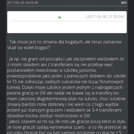
2017-06-29, 04:09:49
#51
(2017-06-28, 21:29:06)
kosmo1979 napisał(a):
To zmiana dla bogatych nie sluzy wyrownaniu szans
Tak może jest to zmiana dla bogatych, ale teraz zastanów
skąd się wzieli bogaci?
Ja np. nie gram od początku i jak zaczynałem wiedziałem że
z moim składem ani z transferami się nie przebije więc
postanowiłem inwestować w szkółkę juniorów,
prawdopodobnie jako jeden z pierwszych dobiłem do szkółki
lvl 15 nie odnosząc żadnych sukcesów nie licząc forumowych
turnieji. Dzięki mojej szkółce jestem jednym z najbogatszych
pewnie graczy w SW ale nadal nie bawie się w transfery bo
mam założony długoterminowy plan na sukces, choć ostatnie
zmiany bardzo mnie dotkneły i nie wiem co z tego wyjdzie.
Jestem już starszym graczem i widziałem że 3-4 transferami
dziadów można zdobyć mistrzostwo w SW.
Jakoś czasem aż mi się źle robi jak gracze piszą tekst w stylu
że nowi gracze żądają wyrównania szans - a co Wy jesteście że
po roku chcecie być na tym samym poziomie co gracze z 5