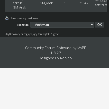
2018-07-29
szkółki
GM_Arek
10
21,762
Ostatni pos
GM_Arek
Pokaż wersję do druku
Skocz do:
Użytkownicy przeglądający ten wątek: 1 gości
Community Forum Software by
MyBB
1.8.27
Designed By
Rooloo
.