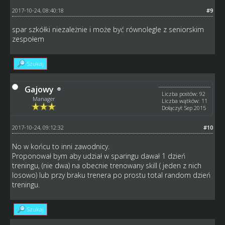
2017-10-24, 08:40:18
#9
spar szkółki niezależnie i może być równolegle z seniorskim
zespołem
Szukaj
Gajowy
Liczba postów: 92
Manager
Liczba wątków: 11
Dołączył: Sep 2015
2017-10-24, 09:12:32
#10
No w końcu to inni zawodnicy.
Proponował bym aby udział w sparingu dawał 1 dzień
treningu, (nie dwa) na obecnie trenowany skill ( jeden z nich
losowo) lub przy braku trenera po prostu total random dzień
treningu.
Szukaj