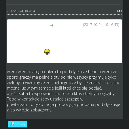
2017-10-24, 10:20:40
#14
(2017-10-24, 10:16:43)
GM_Arek napisał(a):
Arkadiusz: wcielenie sparów w życie zależy jedynie od
dostępnego czasu kuby. Więc może to być zaraz, lub np
za kilka tyg - także wstrzymałbym się z nowym turem w
okresie testowym
ps: poza tym trzeba mieć zajętych 7
slotów juniorami, a to może graczom zająć jeszcze chwilę
wiem wiem dlatego dalem to pod dyskusje hehe a wiem ze
sporo graczy ma pelne sloty bo nie wszyscy przyjmują tylko
zielonych wiec mysle ze chętni gracze by się znaleźli a dzialac
można już w tym temacie jeśli ktoś chce się podjąć.
a jeśli Kuba to wprowadzi już to ten ktoś chętny moglbybys z
Toba w kontakcie żeby ustalać szczegoly.
powtarzam to tylko moja propozycja poddana pod dyskusje
a co wyjdzie zobaczymy.
Szukaj