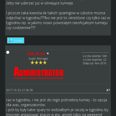
żeby nie uderzać już w istniejące turnieje.
I jeszcze taka kwestia ile takich sparingow w szkolce można
odjechać w tygodniu???bo nie jest to określone czy tylko raz w
tygodniu np. w jakims nowo powstałym nieoficjalnym turnieju
czy codziennie???
Szukaj
GM_Arek
Liczba postów: 546
Super Manager
Liczba wątków: 22
Dołączył: Nov 2016
2017-10-23, 21:56:59
#7
raz w tygodniu. i nie jest do tego potrzebny turniej - to opcja
dla was, organizatorów.
i jeśli by były takie spary to widziałbym je raczej w tygodniu by
mocniej angażować graczy w grę, aniżeli tylko na weekend