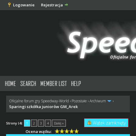
Logowanie
Rejestracja
HOME
SEARCH
MEMBER LIST
HELP
Oficjalne forum gry Speedway-World
›
Pozostałe
›
Archiwum
›
Sparingi szkółka juniorów GM_Arek
Wątek zamknięty
Strony (4):
1
2
3
4
Dalej »
Ocena wątku: