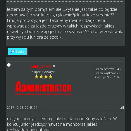
Jestem za tym pomysłem ale.....Pytanie jest takie co będzie
decydować o wyniku biegu glownie?jak na lidze srednia??
I moja propozycja jest taka żeby również dzięki temu
wprowadzić za jazde druzyny w takich rozgrywkach jakies
nawet symboliczne xp jest na to szansa???xp to by zostawalo
przy wyjściu juniora ze szkolki.
Szukaj
GM_Arek
Liczba postów: 546
Super Manager
Liczba wątków: 22
Dołączył: Nov 2016
2017-10-23, 20:48:04
#5
niegłupi pomysł z tym xp, ale to już by od Kuby zależało. W
końcu junior jeżdżący nawet na monitorze jakieś
doświadczenie nabywa.