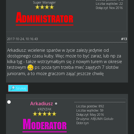
Super Manager
Liczba wątków: 22
Dołączył: Nov 2016
2017-10-24, 10:16:43
#13
Arkadiusz: wcielenie sparów w życie zależy jedynie od
dostępnego czasu kuby. Więc może to być zaraz, lub np za
kilka tyg - także wstrzymałbym się z nowym turem w okresie
testowym
ps: poza tym trzeba mieć zajętych 7 slotów
juniorami, a to może graczom zająć jeszcze chwilę
Szukaj
Arkadiusz
Liczba postów: 892
KRZYZAK
Liczba wątków: 59
Dołączył: May 2016
Drużyna: ARJUMA Golub-
Dobrzyn