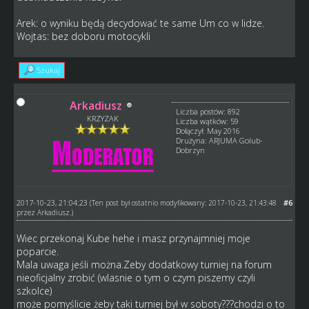
Arek: o wyniku będą decydować te same Um co w lidze.
Wojtas: bez doboru motocykli
Szukaj
Arkadiusz
Liczba postów: 892
KRZYZAK
Liczba wątków: 59
Dołączył: May 2016
Drużyna: ARJUMA Golub-
Dobrzyn
2017-10-23, 21:04:23
#6
(Ten post był ostatnio modyfikowany: 2017-10-23, 21:43:48
przez
Arkadiusz
.)
Wiec przekonaj Kube hehe i masz przynajmniej moje
poparcie.
Mala uwaga jeśli można.Zeby dodatkowy turniej na forum
nieoficjalny zrobić (wlasnie o tym o czym piszemy czyli
szkolce)
może pomyślicie żeby taki turniej był w soboty???chodzi o to