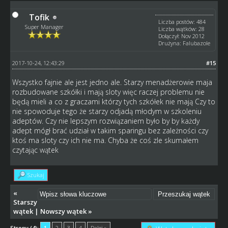
Tofik
Liczba postów: 484
Super Manager
Liczba wątków: 28
Dołączył: Nov 2012
Drużyna: Falubazole
2017-10-24, 12:43:29
#15
Wszystko fajnie ale jest jedno ale. Starzy menadżerowie maja
rozbudowane szkółki i mają sloty więc raczej problemu nie
będą mieli a co z graczami którzy tych szkółek nie mają Czy to
nie spowoduje tego że starzy odjadą młodym w szkoleniu
adeptów. Czy nie lepszym rozwiązaniem było by by każdy
adept mógł brać udział w takim sparingu bez zależności czy
ktoś ma sloty czy ich nie ma. Chyba że coś zle skumałem
czytając wątek
Szukaj
«
Starszy
wątek
|
Nowszy wątek
»
Strony (4):
1
2
3
4
Dalej »