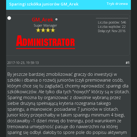
Sparingi szkółka juniorów GM_Arek
Tryb drzewa
GM_Arek
Liczba postów: 546
Super Manager
Liczba wątków: 22
Dołączył: Nov 2016
2017-10-23, 19:59:13
#1
By jeszcze bardziej zmobilizować graczy do inwestycji w
szkółki i dbania o rozwój juniorów (czyli premiowanie osób,
którym chce się tu zaglądać), chcemy wprowadzić sparingi dla
szkółkowiczów. Ale tylko dla tych "nowych" którzy są w slotach.
Sparing można by organizować z dowolnie wybraną przez
siebie drużyną spełniającą kryteria rozegrania takiego
sparingu, a mianowicie: posiadanie 7 juniorów w slotach.
Junior który przejechałby w takim sparingu minimum 4 biegi,
dostawałby -1 dzień mniej do treningu, pod warunkiem że
trenowana umiejętność pasuje do nawierzchni na której
sparing się odbył. dałoby to spore pole do popisu aktywnym