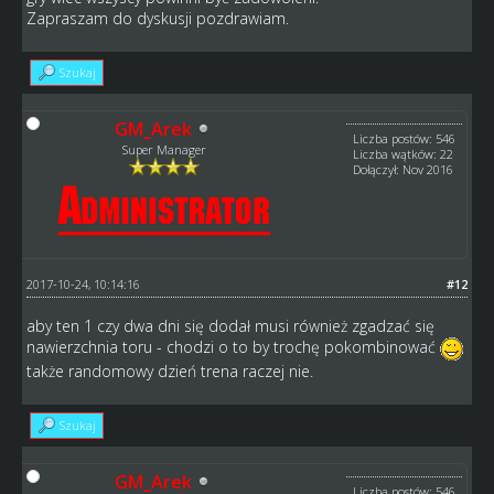
Zapraszam do dyskusji pozdrawiam.
Szukaj
GM_Arek
Liczba postów: 546
Super Manager
Liczba wątków: 22
Dołączył: Nov 2016
2017-10-24, 10:14:16
#12
aby ten 1 czy dwa dni się dodał musi również zgadzać się
nawierzchnia toru - chodzi o to by trochę pokombinować
także randomowy dzień trena raczej nie.
Szukaj
GM_Arek
Liczba postów: 546