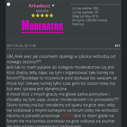
Arkadiusz
Liczba postów: 892
KRZYZAK
Liczba wątków: 59
Dołączył: May 2016
Drużyna: ARJUMA Golub-
Dobrzyn
2017-10-24, 10:11:36
#11
GM_Arek wiec jak rozumiem sparingi w szkolce wchodzą od
nowego sezonu???
Jeśli tak to mam pytanie do kolegow moderatorow czy jest
ktoś chętny żeby zajac się tym i organizować taki turniej na
forum???poddaje to oczywiście pod dyskusje bo uważam ze
może być ciekawy turniej tylko czas goni bo sezon nowy tuz
tuz wiec sprawa jest dynamiczna.
A może ktoś z innych graczy ma glowe pelna pomyslow i
chciałby się tym zajac zostać moderatorem i to prowadzic???
Skoro turniej ma być niezależny od sparu na grze wiec żeby
nie kolidował z innymi turniejami na forum (żeby nie wchodzić
nikomu w parade) proponuje
SRODY
.Jest to dzień gdzie na
forum nie ma turnieju ponieważ na grze odbywa się puchar
gry wiec wszyscy powinni być zadowoleni.