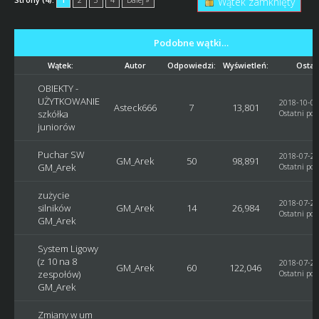
Wątek zamknięty
Podobne wątki…
Wątek:
Autor
Odpowiedzi:
Wyświetleń:
Ostat
OBIEKTY -
UŻYTKOWANIE
2018-10-02
Asteck666
7
13,801
szkółka
Ostatni pos
juniorów
Puchar SW
2018-07-29
GM_Arek
50
98,891
GM_Arek
Ostatni pos
zużycie
2018-07-29
silników
GM_Arek
14
26,984
Ostatni pos
GM_Arek
System Ligowy
(z 10 na 8
2018-07-29
GM_Arek
60
122,046
zespołów)
Ostatni pos
GM_Arek
Zmiany w um