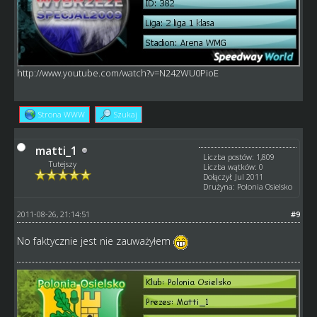
http://www.youtube.com/watch?v=N242WU0PioE
Strona WWW
Szukaj
matti_1
Liczba postów: 1,809
Tutejszy
Liczba wątków: 0
Dołączył: Jul 2011
Drużyna: Polonia Osielsko
2011-08-26, 21:14:51
#9
No faktycznie jest nie zauważyłem