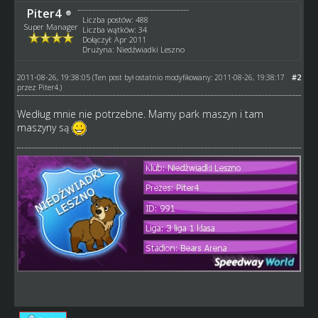
Piter4
Liczba postów: 488
Super Manager
Liczba wątków: 34
Dołączył: Apr 2011
Drużyna: Niedźwiadki Leszno
2011-08-26, 19:38:05
#2
(Ten post był ostatnio modyfikowany: 2011-08-26, 19:38:17
przez
Piter4
.)
Według mnie nie potrzebne. Mamy park maszyn i tam
maszyny są