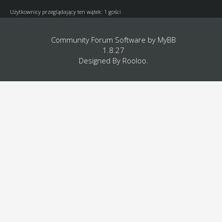
Użytkownicy przeglądający ten wątek: 1 gości
Community Forum Software by
MyBB
1.8.27
Designed By
Rooloo
.