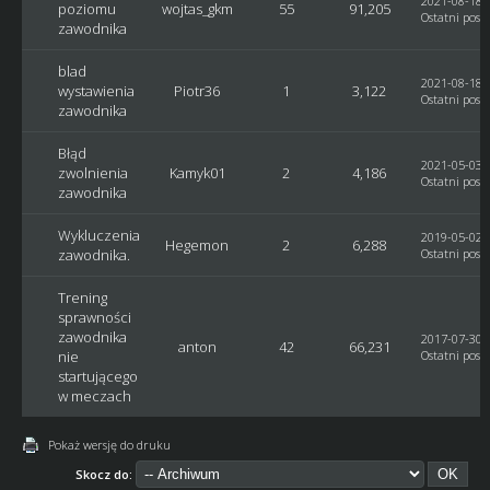
2021-08-18, 
poziomu
wojtas_gkm
55
91,205
Ostatni post
zawodnika
blad
2021-08-18, 
wystawienia
Piotr36
1
3,122
Ostatni post
zawodnika
Błąd
2021-05-03, 
zwolnienia
Kamyk01
2
4,186
Ostatni post
zawodnika
Wykluczenia
2019-05-02, 
Hegemon
2
6,288
zawodnika.
Ostatni post
Trening
sprawności
zawodnika
2017-07-30, 
anton
42
66,231
nie
Ostatni post
startującego
w meczach
Pokaż wersję do druku
Skocz do: