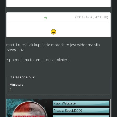
siły.
(2011-08-26, 20:38:10)
matti_1 napisał(a):
Popieram pomysł Rurka, a co do pomysłu Michała to
wydaje się niepotrzebny
matti i rurek. jak kupujecie motorki to jest widoczna sila
zawodnika.
* po mojemu to temat do zamkniecia
Załączone pliki
Miniatury