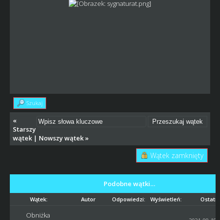
Szukaj
«
Starszy
wątek
|
Nowszy wątek
»
Wątek zamknięty
Podobne wątki…
Wątek:
Autor
Odpowiedzi:
Wyświetleń:
Ostatni
Obniżka