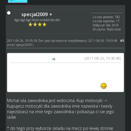
specjal2009
Liczba postów: 742
&gt;&gt;&gt;Wybrzeże&lt;&lt;&lt;
Liczba wątków: 17
Dołączył: Dec 2010
Drużyna: Wybrzeze
2011-08-26, 19:55:18
#5
(Ten post był ostatnio modyfikowany: 2011-08-26, 19:59:48
przez
specjal2009
.)
(2011-08-26, 19:40:48)
MichalKR napisał(a):
ale gdy chcę sobie spasować zawodnika na jakiś tor to nie
lubię przełączać zakładek i sprawdzać jego siłę na 1 a na
innej dobierać motocykl, w moim odczuciu mogło by to
ułatwić rozgrywkę zwłaszcza dla początkujących
Michal sila zawodnika jest widoczna. Kup motocykl ->
Kupujesz motocykl dla zawodnika imie nazwiska i twedy
najezdzasz na imie tego zawodnika i pokazuja ci sie jego
skille
* do tego przy wyborze skladu na mecz po lewej stronie