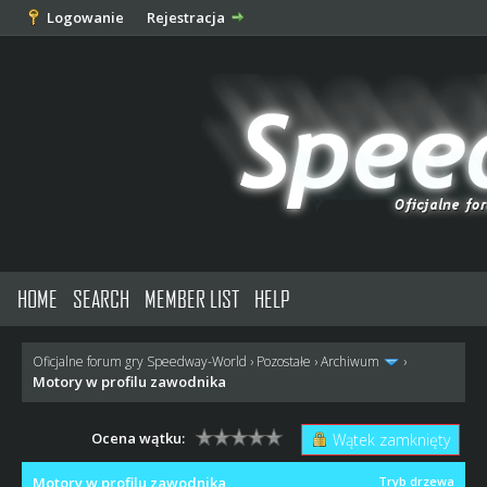
Logowanie
Rejestracja
HOME
SEARCH
MEMBER LIST
HELP
Oficjalne forum gry Speedway-World
›
Pozostałe
›
Archiwum
›
Motory w profilu zawodnika
Ocena wątku:
Wątek zamknięty
Motory w profilu zawodnika
Tryb drzewa