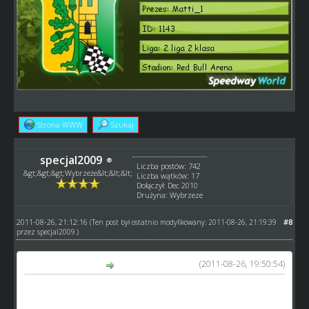
Strona WWW
Szukaj
specjal2009
Liczba postów: 742
&gt;&gt;&gt;Wybrzeże&lt;&lt;&lt;
Liczba wątków: 17
Dołączył: Dec 2010
Drużyna: Wybrzeze
2011-08-26, 21:12:16
#8
(Ten post był ostatnio modyfikowany: 2011-08-26, 21:19:39
przez
specjal2009
.)
(2011-08-26, 19:50:54)
Rurek napisał(a):
Lepszym już rozwiązaniem byłoby w parku maszyn
dodanie np przy imieniu i nazwisku zawodnika wartości