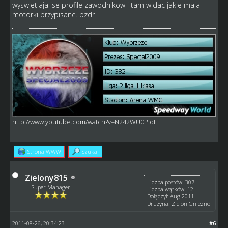
wyswietlaja ise profile zawodnikow i tam widac jakie maja
motorki przypisane. pzdr
http://www.youtube.com/watch?v=N242WU0PioE
Strona WWW
Szukaj
Zielony815
Liczba postów: 307
Super Manager
Liczba wątków: 12
Dołączył: Aug 2011
Drużyna: ZieloniGniezno
2011-08-26, 20:34:23
#6