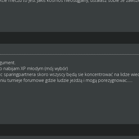
kcie meczu to jest jakiś kosmos nieosiągalny, ustalasz sobie że zawsze
rgument.
bo nabijam XP młodym (mój wybór)
ezc sparingpartnera skoro wszyscy będą sie koncentrować na lidze wiec
iu turnieje forumowe gdzie ludzie jeżdżą i mogą porezygnowac......