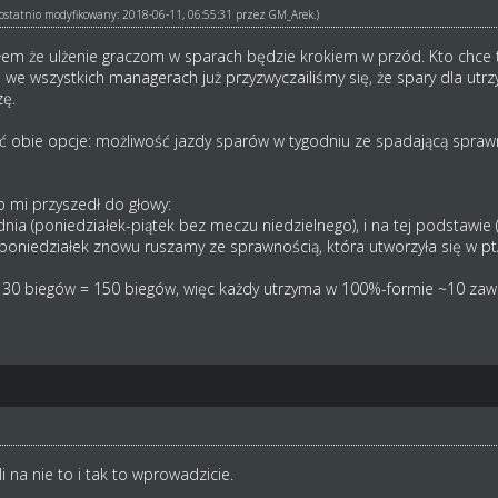
ł ostatnio modyfikowany: 2018-06-11, 06:55:31 przez
GM_Arek
.)
ałem że ulżenie graczom w sparach będzie krokiem w przód. Kto chce t
ę we wszystkich managerach już przyzwyczailiśmy się, że spary dla utr
zę.
 obie opcje: możliwość jazdy sparów w tygodniu ze spadającą sprawno
 mi przyszedł do głowy:
odnia (poniedziałek-piątek bez meczu niedzielnego), i na tej podstawie
 poniedziałek znowu ruszamy ze sprawnością, która utworzyła się w p
30 biegów = 150 biegów, więc każdy utrzyma w 100%-formie ~10 za
 na nie to i tak to wprowadzicie.