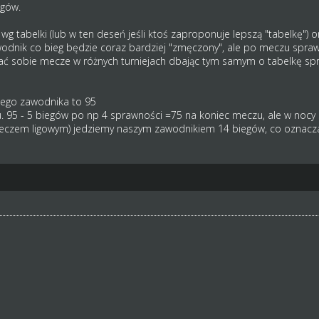
ngów.
g tabelki (lub w ten deseń jeśli ktoś zaproponuje lepszą "tabelkę")
dnik co bieg będzie coraz bardziej "zmęczony", ale po meczu spraw
ać sobie mecze w różnych turniejach dbając tym samym o tabelkę sp
zego zawodnika to 95
u. 95 - 5 biegów po np 4 sprawności =75 na koniec meczu, ale w noc
 meczem ligowym) jedziemy naszym zawodnikiem 14 biegów, co oznacza