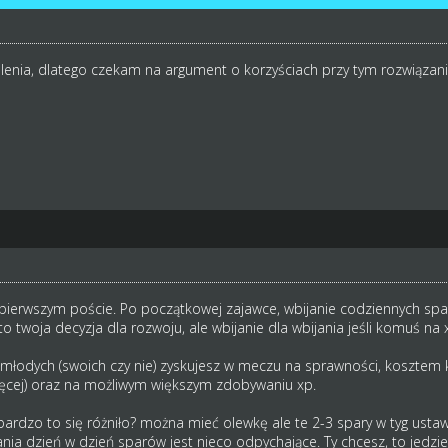
ślenia, dlatego czekam na argument o korzyściach przy tym rozwiązani
pierwszym poście. Po początkowej zajawce, wbijanie codziennych spar
o twoja decyzja dla rozwoju, ale wbijanie dla wbijania jeśli komuś na xp
 młodych (swoich czy nie) zyskujesz w meczu na sprawności, kosztem 
ięcej) oraz na możliwym większym zdobywaniu xp.
 bardzo to się różniło? można mieć olewkę ale te 2-3 spary w tyg usta
nia dzień w dzień sparów jest nieco odpychające. Ty chcesz, to jedzies