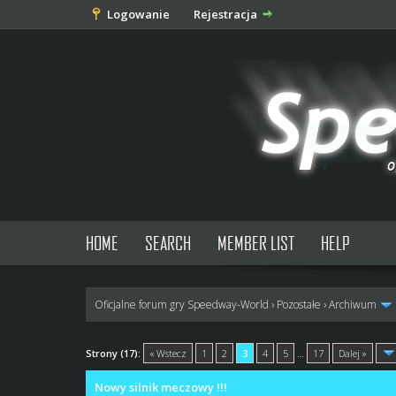
Logowanie
Rejestracja
HOME
SEARCH
MEMBER LIST
HELP
Oficjalne forum gry Speedway-World
›
Pozostałe
›
Archiwum
2 głosów - średnia: 3
1
2
3
4
5
Strony (17):
« Wstecz
1
2
3
4
5
…
17
Dalej »
Nowy silnik meczowy !!!