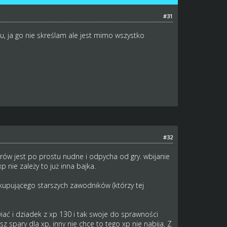
#31
u, ja go nie skreślam ale jest mimo wszystko
#32
ów jest po prostu nudne i odpycha od gry. wbijanie
 nie zależy to już inna bajka.
kupującego starszych zawodników (którzy tej
wiać i dziadek z xp 130 i tak swoje do sprawności
z spary dla xp, inny nie chce to tego xp nie nabija. Z