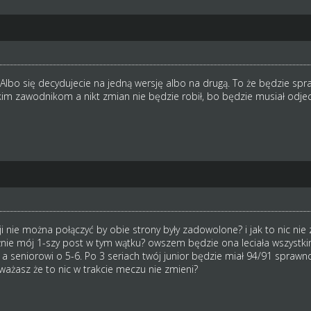
lbo się decydujecie na jedną wersję albo na drugą. To że będzie spr
kim zawodnikom a nikt zmian nie będzie robił, bo będzie musiał odjec
ji nie można połączyć by obie strony były zadowolone? i jak to nic n
nie mój 1-szy post w tym wątku? owszem będzie ona leciała wszystk
 a seniorowi o 5-6. Po 3 seriach twój junior będzie miał 94/91 sprawn
ażasz że to nic w trakcie meczu nie zmieni?