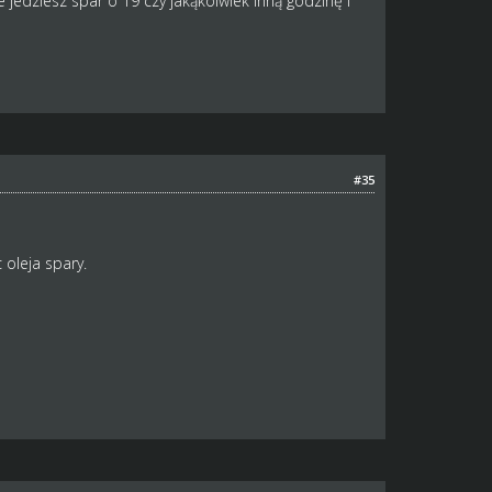
 jedziesz spar o 19 czy jakąkolwiek inną godzinę i
#35
 oleja spary.