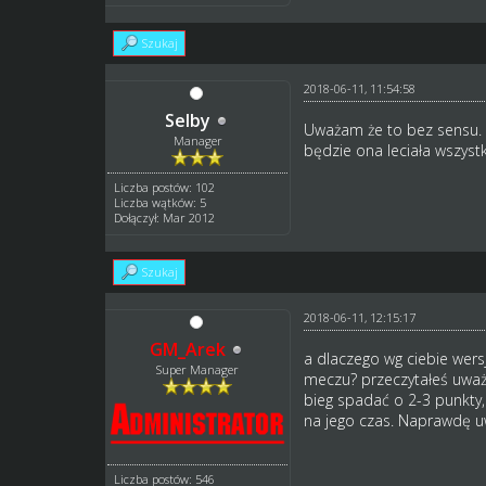
Szukaj
2018-06-11, 11:54:58
Selby
Uważam że to bez sensu. A
Manager
będzie ona leciała wszyst
Liczba postów: 102
Liczba wątków: 5
Dołączył: Mar 2012
Szukaj
2018-06-11, 12:15:17
GM_Arek
a dlaczego wg ciebie wers
Super Manager
meczu? przeczytałeś uważ
bieg spadać o 2-3 punkty,
na jego czas. Naprawdę uw
Liczba postów: 546