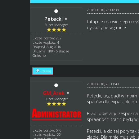
2018-06-10, 23:06:38
Petecki
tutaj nie ma wielkiego my
Super Manager
dyskusyjne wg mnie
Liczba postów: 282
Liczba wątków: 4
Dołączył: Aug 2016
Drużyna: TKKF Siekacze
Gniezno
Szukaj
2018-06-10, 23:11:48
GM_Arek
Petecki, arg padł w moim 
Super Manager
sparów dla expa - ok, bo t
Brad: opierając zespół na
sprawności tracić będą w
Liczba postów: 546
Petecki, a do tej pory tak
Liczba wątków: 22
złapie. Dla mnie mus wbija
Dołączył: Nov 2016