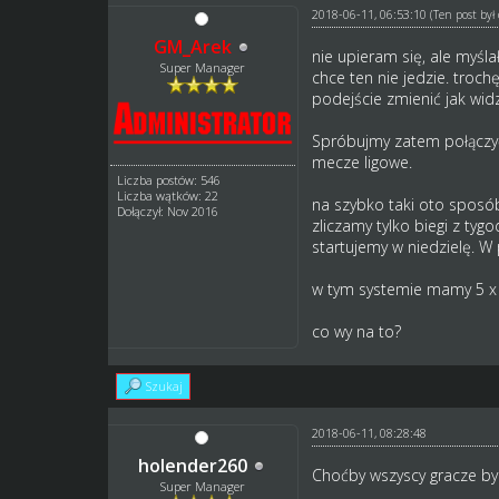
2018-06-11, 06:53:10
(Ten post by
GM_Arek
nie upieram się, ale myśl
Super Manager
chce ten nie jedzie. troch
podejście zmienić jak wid
Spróbujmy zatem połączyć
mecze ligowe.
Liczba postów: 546
Liczba wątków: 22
na szybko taki oto sposób
Dołączył: Nov 2016
zliczamy tylko biegi z tyg
startujemy w niedzielę. W
w tym systemie mamy 5 x 
co wy na to?
Szukaj
2018-06-11, 08:28:48
holender260
Choćby wszyscy gracze byli
Super Manager