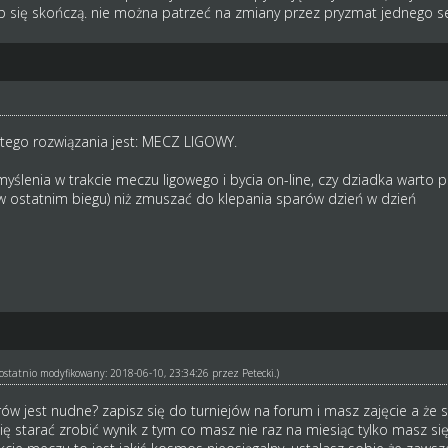
xp się skończą. nie można patrzeć na zmiany przez pryzmat jednego 
ego rozwiązania jest: MECZ LIGOWY.
ślenia w trakcie meczu ligowego i bycia on-line, czy dziadka warto p
w ostatnim biegu) niż zmuszać do klepania sparów dzień w dzień
ł ostatnio modyfikowany: 2018-06-10, 23:34:26 przez
Petecki
.)
ów jest nudne? zapisz się do turniejów na forum i masz zajęcie a że su
starać zrobić wynik z tym co masz nie raz na miesiąc tylko masz się