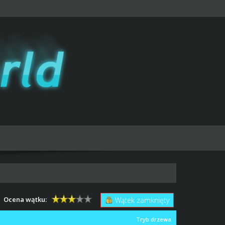
Ocena wątku:
Wątek zamknięty
Tryb drzewa