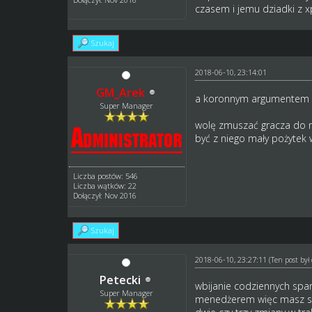
czasem i jemu dziadki z 
Szukaj
2018-06-10, 23:14:01
GM_Arek
a koronnym argumentem t
Super Manager
wolę zmuszać gracza do my
być z niego mały pożytek 
Liczba postów: 546
Liczba wątków: 22
Dołączył: Nov 2016
Szukaj
2018-06-10, 23:27:11
(Ten post by
Petecki
wbijanie codziennych spar
Super Manager
menedżerem więc masz się 