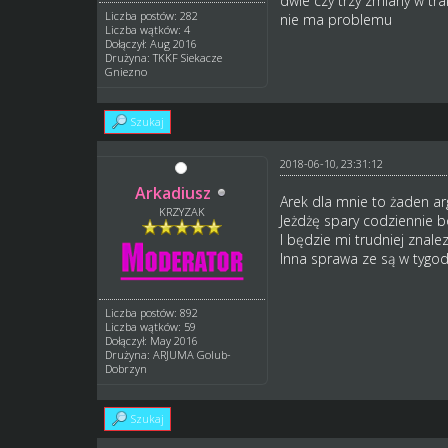
dwie czy trzy zmiany w tra
Liczba postów: 282
nie ma problemu
Liczba wątków: 4
Dołączył: Aug 2016
Drużyna: TKKF Siekacze
Gniezno
Szukaj
2018-06-10, 23:31:12
Arkadiusz
Arek dla mnie to żaden a
KRZYZAK
Jeżdżę spary codziennie 
I będzie mi trudniej znal
Inna sprawa ze są w tygodn
Liczba postów: 892
Liczba wątków: 59
Dołączył: May 2016
Drużyna: ARJUMA Golub-
Dobrzyn
Szukaj