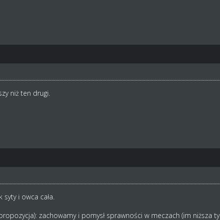
y niż ten drugi.
k syty i owca cała.
 propozycja): zachowamy i pomysł sprawności w meczach (im niższa tym