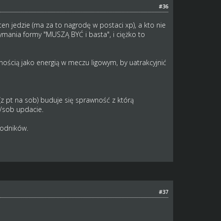
#36
en jedzie (ma za to nagrodę w postaci xp), a kto nie
zymania formy "MUSZĄ BYĆ i basta", i ciężko to
ścią jako energią w meczu ligowym, by uatrakcyjnić
 (z pt na sob) buduje się sprawność z którą
t/sob updacie.
wodników.
#37