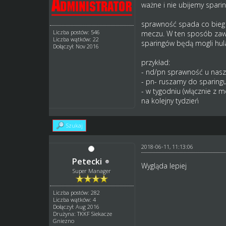
ważne i nie ubijemy spari
sprawność spada co bieg w
Liczba postów: 546
meczu. W ten sposób zawo
Liczba wątków: 22
sparingów będą mogli hul
Dołączył: Nov 2016
przykład:
- nd/pn sprawność u nas
- pn- ruszamy do sparing
- w tygodniu (włącznie z
na kolejny tydzień
Szukaj
2018-06-11, 11:13:06
Petecki
Wygląda lepiej
Super Manager
Liczba postów: 282
Liczba wątków: 4
Dołączył: Aug 2016
Drużyna: TKKF Siekacze
Gniezno