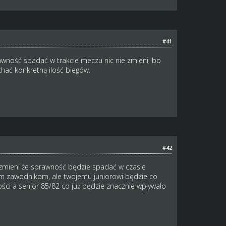
#41
awność spadać w trakcie meczu nic nie zmieni, bo
hać konkretną ilość biegów.
#42
ie zmieni że sprawność będzie spadać w czasie
im zawodnikom, ale twojemu juniorowi będzie co
ości a senior 85/82 co już będzie znacznie wpływało