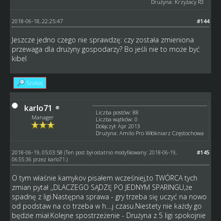
Drużyna: Krzyżacy R3
2018-06-18, 22:25:47
#144
Jeszcze jedno czego nie sprawdzę: czy została zmieniona
przewaga dla drużyny gospodarzy? Bo jeśli nie to może być
kibel
Szukaj
karlo71
Liczba postów: 88
Manager
Liczba wątków: 0
Dołączył: Apr 2013
Drużyna: Amilo Pro Włókniarz Częstochowa
2018-06-19, 05:03:58
#145
(Ten post był ostatnio modyfikowany: 2018-06-19,
06:55:36 przez
karlo71
.)
O tym właśnie kamykov pisałem wcześniej,to TWÓRCA tych
zmian pytał ,,DLACZEGO SĄDZĘ PO JEDNYM SPARINGU,że
spadnę z ligi.Następna sprawa - gry trzeba się uczyć na nowo
od podstaw na co trzeba w h....j czasu.Niestety nie każdy go
będzie miał.Kolejne spostrzeżenie - Drużyna z 5 ligi spokojnie