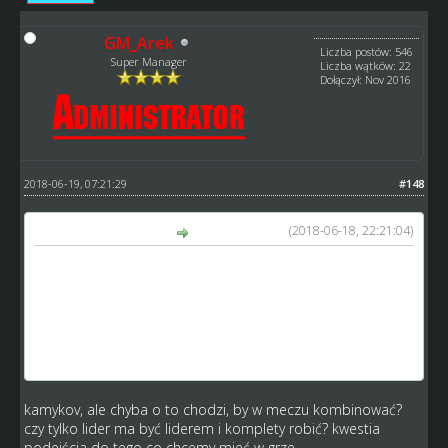
GM_Arek
Liczba postów: 546
Super Manager
Liczba wątków: 22
Dołączył: Nov 2016
2018-06-19, 07:21:29
#148
(2018-06-18, 22:21:04)
kamykov napisał(a):
Odjechałem mecz istna Rewolucja. Coś czuję że niektóre
ekipy zakończą karierę , cudo można w meczu zrobić.
1 nie ma co nabijać xp
2. można zrezygnować z RT
3. W wyrównanym meczu nikt nie zrobi kompletu
4. Będą tabele wywrócone do góry nogami
kamykov, ale chyba o to chodzi, by w meczu kombinować?
czy tylko lider ma być liderem i komplety robić? kwestia
podejścia do tego co chcemy mieć w grze.