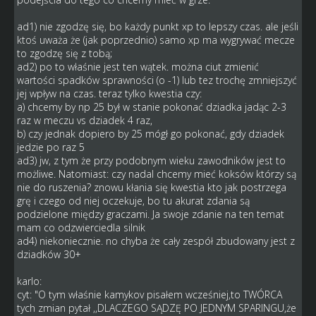
ad1) nie zgodzę się, bo każdy punkt xp to lepszy czas. ale jeśli
ktoś uważa że (jak poprzednio) samo xp ma wygrywać mecze
to zgodzę się z tobą;
ad2) po to właśnie jest ten wątek. można ciut zmienić
wartości spadków sprawności (o -1) lub tez trochę zmniejszyć
jej wpływ na czas. teraz tylko kwestia czy:
a) chcemy by np 25 był w stanie pokonać dziadka jadąc 2-3
raz w meczu vs dziadek 4 raz,
b) czy jednak dopiero by 25 mógł go pokonać, gdy dziadek
jedzie po raz 5
ad3) jw, z tym że przy podobnym wieku zawodników jest to
możliwe. Natomiast: czy nadal chcemy mieć koksów którzy są
nie do ruszenia? znowu kłania się kwestia kto jak postrzega
grę i czego od niej oczekuje, bo tu akurat zdania są
podzielone między graczami. Ja swoje zdanie na ten temat
mam co odzwierciedla silnik
ad4) niekoniecznie. no chyba że cały zespół zbudowany jest z
dziadków 30+
karlo:
cyt: "O tym właśnie kamykov pisałem wcześniej,to TWÓRCA
tych zmian pytał ,,DLACZEGO SĄDZĘ PO JEDNYM SPARINGU,że