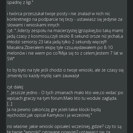
spadnę z ligi."
i twórca przeszukał twoje posty i nie znalazł w nich nic
konkretnego na podparcie tej tezy - ustawiasz się jedynie za
słowami i wnioskami innych
cyt: "..liderzy zespołu na macierzystej (grząskiej,bo taką mam)
jadą czasy z kosmosu,czyli około 8 sekund orsze niż jechali,a
młodzi seniorzy 23 lata jadą tylko 2 sekundy więcej!!!
Masakra.Zbierałem ekipę tyle czsu,wydawałem po 8-10
melonów i nie wiem po co?Mija się to z celem.Jestem 7 lat w
SW"
to by było na tyle jeśli chodzi o twoje wnioski, ale że czasy się
zmieniły to każdy myślę sam zauważył
cyt dalej:
"...Jeszcze jedno - O tych zmianach mało kto wie,co widać po
wpisach graczy na tym forum.Mało kto tu wodule zagląda.
[...]
Ja na pewno zakończę gre jeżeli takie klocki będą
wychodzić,jak opisał Kamykov i ja wcześniej."
no właśnie: jakie wnioski opisałeś wcześniej, gdzie? czy to są
te twoje "wnioski" cytowane powyżej? ustawiasz się za