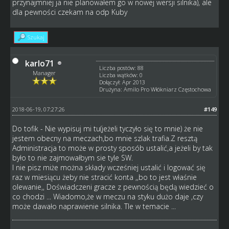
przynajmniej ja nie planowałem go w nowej wersji silnika), ale
dla pewności czekam na odp Kuby
Szukaj
karlo71
Liczba postów: 88
Manager
Liczba wątków: 0
Dołączył: Apr 2013
Drużyna: Amilo Pro Włókniarz Częstochowa
2018-06-19, 07:27:26
#149
Do tofik - Nie wypisuj mi tu(jeżeli tyczyło się to mnie) że nie
jestem obecny na meczach,bo mnie szlak trafia.Z resztą
Administracja to może w prosty sposób ustalić,a jeżeli by tak
było to nie zajmowałbym sie tyle SW.
I nie pisz miże można składy wcześniej ustalić i logować się
raz w miesiącu żeby nie stracić konta ,,bo to jest właśnie
olewanie,, Doświadczeni gracze z pewnością będą wiedzieć o
co chodzi ... Wiadomo,że w meczu na styku dużo daje ,czy
może dawało naprawienie silnika. Tle w temacie ...