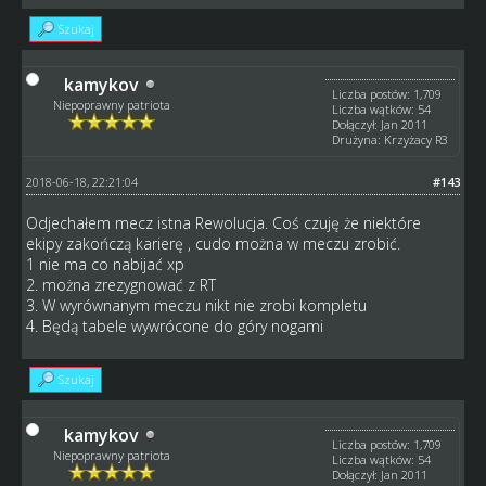
Szukaj
kamykov
Liczba postów: 1,709
Niepoprawny patriota
Liczba wątków: 54
Dołączył: Jan 2011
Drużyna: Krzyżacy R3
2018-06-18, 22:21:04
#143
Odjechałem mecz istna Rewolucja. Coś czuję że niektóre
ekipy zakończą karierę , cudo można w meczu zrobić.
1 nie ma co nabijać xp
2. można zrezygnować z RT
3. W wyrównanym meczu nikt nie zrobi kompletu
4. Będą tabele wywrócone do góry nogami
Szukaj
kamykov
Liczba postów: 1,709
Niepoprawny patriota
Liczba wątków: 54
Dołączył: Jan 2011