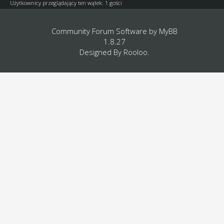
Użytkownicy przeglądający ten wątek: 1 gości
Community Forum Software by
MyBB
1.8.27
Designed By
Rooloo
.