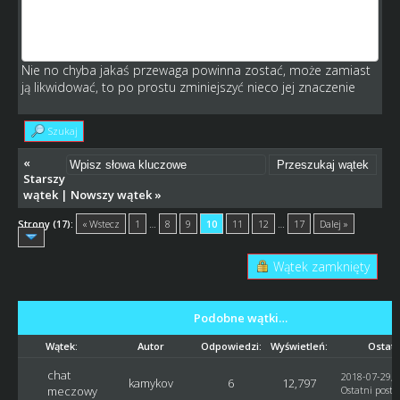
ps: kamykov: wg mojej wiedzy handi za dom już nie ma (a
przynajmniej ja nie planowałem go w nowej wersji silnika),
ale dla pewności czekam na odp Kuby
Nie no chyba jakaś przewaga powinna zostać, może zamiast
ją likwidować, to po prostu zminiejszyć nieco jej znaczenie
Szukaj
«
Starszy
wątek
|
Nowszy wątek
»
Strony (17):
« Wstecz
1
…
8
9
10
11
12
…
17
Dalej »
Wątek zamknięty
Podobne wątki…
Wątek:
Autor
Odpowiedzi:
Wyświetleń:
Ostatn
chat
2018-07-29, 
kamykov
6
12,797
meczowy
Ostatni post
: