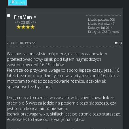
Szukaj
FireMan
Liczba postów: 706
*** OGIEŃ ***
Liczba wątków: 47
Dołączył: Jul 2014
Drużyna: GSE Tarnów
2018-06-18, 19:56:20
#137
Wlasnie zakonczyl sie mój mecz, dzisiaj postanowilem
przetestowac nowy silnik pod kątem najmłodszych
zawodników czyli 16-19 latków.
Pierwsze co przykuwa uwage to sporo lepsze czasy, jezeli 16
latek bez motoru jedzie tyle co w tamtym sezonie 16 latek z
motorem to widac zdecydowanie roznice, aczkolwiek
sprawnosc tez byla inna.
Druga rzecz to roznice w czasach, w tej chwili zawodnik ze
srednia o 5 wyzsza jedzie na poziomie tego slabszego, czy
jest to do konca fair to nie wiem.
Jednak przewaga w xp, skillach jest po stronie tego starszego.
Aczkolwiek to takie obserwacje na szybko.