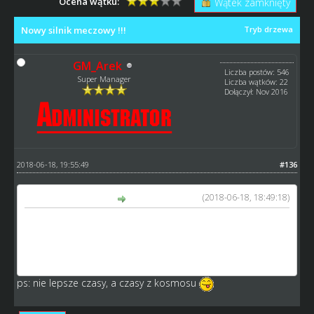
Ocena wątku:
Wątek zamknięty
Nowy silnik meczowy !!!
Tryb drzewa
GM_Arek
Liczba postów: 546
Super Manager
Liczba wątków: 22
Dołączył: Nov 2016
2018-06-18, 19:55:49
#136
(2018-06-18, 18:49:18)
tomasz napisał(a):
Jak na razie więcej zamieszania i problemów ale mam
nadzieje że jutro normalniej odbędą się mecze a nie tak
jak dzisiaj przeciwnik bez motocykli uzyskuje lepsze czasy
niż ja na ustawionym sprzęcie
ps: nie lepsze czasy, a czasy z kosmosu