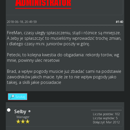
2018-06-18, 20:49:59
#140
FireMan, czasy uległy spłaszczeniu, stąd i różnice są mniejsze.
A żeby je spłaszczyć to musieliśmy wprowadzić trochę zmian,
i dlatego czasy mi.ni. juniorów poszły w górę.
Petecki, to kolejna kwestia do obgadania: rekordy torów, wg
mnie, powinny ulec resetowi
Brad, a wpływ pogody musicie już zbadać sami na podstawie
zawodników jakich macie. tyle że to nie wpływ pogody jako
takiej, a skilli jakie posiadacie
Szukaj
Selby
Liczba postów: 102
Manager
Liczba wątków: 5
Dołączył: Mar 2012