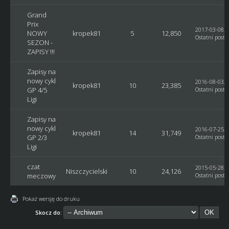
Grand
Prix
2017-03-08, 
NOWY
kropek81
5
12,850
Ostatni post
:
SEZON -
ZAPISY !!!
Zapisy na
nowy cykl
2016-08-03, 
kropek81
10
23,385
GP 4/5
Ostatni post
:
Ligi
Zapisy na
nowy cykl
2016-07-25, 
kropek81
14
31,749
GP 2/3
Ostatni post
:
Ligi
czat
2015-05-28, 
Niszczycielski
10
24,126
meczowy
Ostatni post
:
Pokaż wersję do druku
Skocz do: