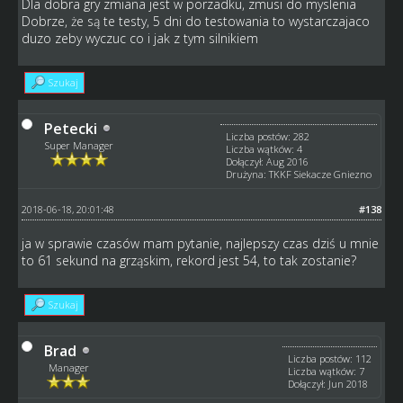
Dla dobra gry zmiana jest w porzadku, zmusi do myslenia
Dobrze, że są te testy, 5 dni do testowania to wystarczajaco
duzo zeby wyczuc co i jak z tym silnikiem
Szukaj
Petecki
Liczba postów: 282
Super Manager
Liczba wątków: 4
Dołączył: Aug 2016
Drużyna: TKKF Siekacze Gniezno
2018-06-18, 20:01:48
#138
ja w sprawie czasów mam pytanie, najlepszy czas dziś u mnie
to 61 sekund na grząskim, rekord jest 54, to tak zostanie?
Szukaj
Brad
Liczba postów: 112
Manager
Liczba wątków: 7
Dołączył: Jun 2018