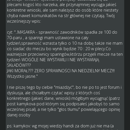
plecami kogoś kto narzeka, ale przynajmniej wyciąga jakieś
konkretne wnioski, ale sam należysz do osób które niestety
chyba nawet komunikatów na str głównej nie czytają. Twój
wcześniejszy wpis:
cyt: "..MASAKRA - sprawność zawodników spadła ze 100 do
70-paru , a sparingi mam ustawione na cały
tydzień,sprawność wzrasta tylko o 10 na dobę także nie mam
co siadać do meczu bo wynik będzie 70 : 20 w plecy.Co
ważniejsze przeciwnicy sparingów,którzu przyjeli mecze na ten
tydzień WOGÓLE NIE WYSTAWILI I NIE WYSTAWIAJĄ
SKŁADÓW???
JAKI MORAŁ??? ZERO SPRAWNOŚCI NA NIEDZIELNY MECZ!!!
Wszystko jasne."
I nie piszę tego by ciebie "miażdżyć", bo nie po to jest forum i
dyskusja, ale chciałbym czytać wpisy z których coś
konkretnego (jakieś dane, wnioski) mógłbym wyciągnąć (patrz
post kamykova pod którym się podpisałeś jakobyś to samo
wcześniej pisał), a nie tylko "głos tłumu" powielającego opinię
danej osoby
ps: kamykov: wg mojej wiedzy handi za dom już nie ma (a