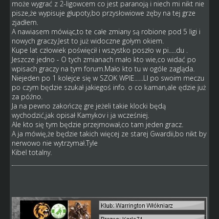
może wygrać z 2-ligowcem co jest paranoją i niech mi nikt nie
pisze,że wypisuje głupoty,bo przysłowiowe zęby na tej grze
zjadłem.
A nawiasem mówiąc,to te całe zmiany są robione pod 5 ligi i
nowych graczy.Jest to już widoczne gołym okiem.
Kupe lat człowiek poświęcił i wszystko poszło w pi.....du .
Jeszcze jedno - O tych zmianach mało kto wie,co widać po
wpisach graczy na tym forum.Mało kto tu w ogóle zagląda.
Niejeden po 1 kolejce się w SZOK WPIE......LI po swoim meczu
po czym będzie szukał jakiegoś info. o co kaman,ale ędzie już
za późno.
Ja na pewno zakończę gre jeżeli takie klocki będą
wychodzić,jak opisał Kamykov i ja wcześniej.
Ale kto się tym będzie przejmował,co tam jeden gracz.
A ja mówię,że będzie takich więcej ze starej Gwardii,bo nikt by
nerwowo nie wytrzymał.Tyle
Kibel totalny.