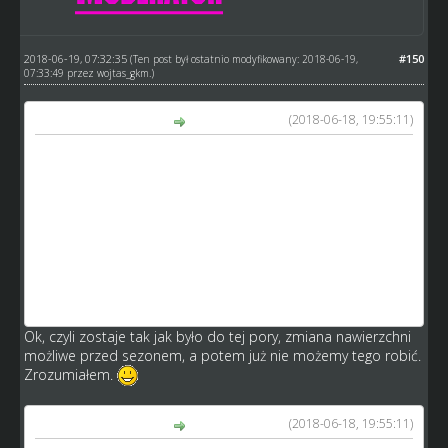
2018-06-19, 07:32:35
#150
(Ten post był ostatnio modyfikowany: 2018-06-19,
07:33:49 przez
wojtas_gkm
.)
(2018-06-18, 19:55:11)
GM_Arek napisał(a):
...
Dlatego też nie chcę dawać większej możliwości ingerencji
we własną nawierzchnię. Poza tym, musi wystąpić dość
duża anomalia by nawierzchnia na domowym rzeczywiście
się zmieniła choćby na jeden mecz. Więc w teorii trenujesz
pod tor jaki sobie przed sezonem przygotujesz, ale w
praktyce musisz liczyć się np z opadami i tym, że nie
każdemu twojemu zawodnikowi to będzie pasować, co
można przyrównać nieco do reala
Ok, czyli zostaje tak jak było do tej pory, zmiana nawierzchni
możliwe przed sezonem, a potem już nie możemy tego robić.
Zrozumiałem.
(2018-06-18, 19:55:11)
GM_Arek napisał(a):