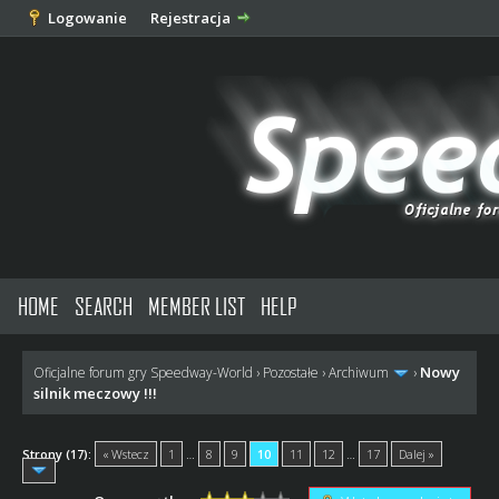
Logowanie
Rejestracja
HOME
SEARCH
MEMBER LIST
HELP
Nowy
Oficjalne forum gry Speedway-World
›
Pozostałe
›
Archiwum
›
silnik meczowy !!!
Strony (17):
« Wstecz
1
…
8
9
10
11
12
…
17
Dalej »