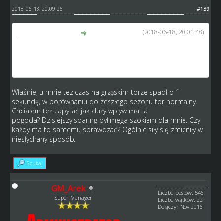
2018-06-18, 20:09:26
#139
(2018-06-18, 20:01:48)
Petecki napisał(a):
ja w sprawie czasów mam pytanie, najlepszy czas dziś u
mnie to 61 sekund na grząskim, rekord jest 54, to tak
zostanie?
Właśnie, u mnie tez czas na grząskim torze spadł o 1
sekundę, w porównaniu do zeszłego sezonu tor normalny.
Chciałem też zapytać jak duży wpływ ma ta
pogoda? Dzisiejszy sparing był mega szokiem dla mnie. Czy
każdy ma to samemu sprawdzać? Ogólnie siły się zmieniły w
niesłychany sposób.
Szukaj
GM_Arek
Liczba postów: 546
Super Manager
Liczba wątków: 22
Dołączył: Nov 2016