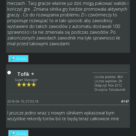
meczach . Tacy gracze właśnie już dziś mogą pakować walizki i
kończyć gre . Zmiana silnika gry bedzie promowała aktywnych
graczy . Co do rozwiązania problemu ZI i czwórmeczy to
proponuje rozwiązać to w taki sposob aby zawodnicy
wystawieni do takich zawodów z automatu dostawali 100
sprawności i ta nie zmieniala się podczas zawodów .Po
zakończonych zawodach zawodnik ma tyle sprawnosci ile
mial przed takowymi zawodami
Szukaj
Tofik
Liczba postów: 484
Super Manager
Liczba wątków: 28
Dołączył: Nov 2012
Drużyna: Falubazole
2018-06-19, 07:03:18
#147
I jeszcze jedno wraz z nowym silnikiem wykasował bym
wszystkie rekordy torów bo te będą teraz całkowicie inne
Szukaj