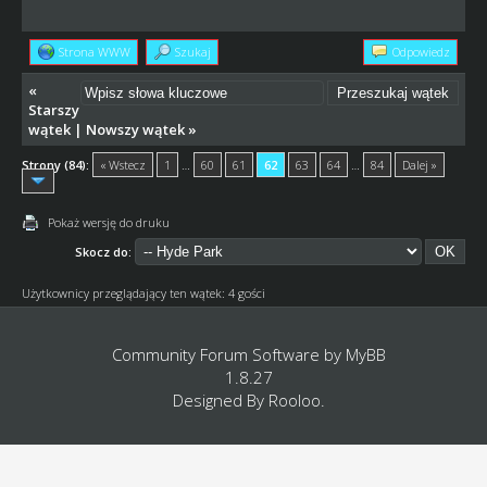
Strona WWW
Szukaj
Odpowiedz
«
Starszy
wątek
|
Nowszy wątek
»
Strony (84):
« Wstecz
1
…
60
61
62
63
64
…
84
Dalej »
Pokaż wersję do druku
Skocz do:
Użytkownicy przeglądający ten wątek: 4 gości
Community Forum Software by
MyBB
1.8.27
Designed By
Rooloo
.