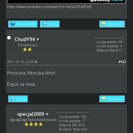
http://www.youtube.com/watch?v=N242WU0PioE
Strona WWW
Szukaj
Odpowiedz
ChudY94
Liczba postów: 44
Początkujący
Liczba wątków: 4
Dołączył: Sep 2011
2011-10-10, 22:33:48
#922
Prościzna. Mroczka Artur!
Dajcie za mnie.
Szukaj
Odpowiedz
specjal2009
Liczba postów: 742
&gt;&gt;&gt;Wybrzeże&lt;&lt;&lt;
Liczba wątków: 17
Dołączył: Dec 2010
Drużyna: Wybrzeze