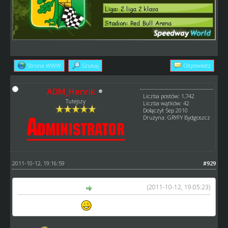
Strona WWW
Szukaj
Odpowiedz
ADM_Henrik
Liczba postów: 1,742
Tutejszy
Liczba wątków: 42
Dołączył: Sep 2010
Drużyna: GRYFY Bydgoszcz
2011-10-12, 19:16:59
#929
(2011-10-12, 19:05:23)
matti_1 napisał(a):
Antonio Lindbaeck