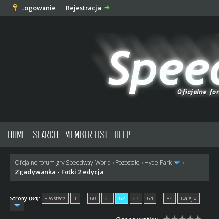
Logowanie
Rejestracja
HOME
SEARCH
MEMBER LIST
HELP
Oficjalne forum gry Speedway-World
›
Pozostałe
›
Hyde Park
›
Zgadywanka - Fotki 2 edycja
Strony (84):
« Wstecz
1
…
60
61
62
63
64
…
84
Dalej »
Ocena wątku: