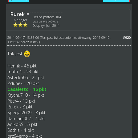
Rurek
Liczba postów: 104
Manager
Liczba wątków: 2
Dołączył: Jun 2011
2011-09-17, 13:36:06
#920
(Ten post był ostatnio modyfikowany: 2011-09-17,
13:36:32 przez
Rurek
.)
Tak jest
Henrik - 46 pkt
matti_1 - 23 pkt
Asteck666 - 22 pkt
Zdunek - 20 pkt
Casaletto - 16 pkt
Krychu710 - 14 pkt
Piter4 - 13 pkt
Rurek - 8 pkt
Specjal2009 - 8 pkt
damianj002 - 7 pkt
AdikoSS - 5 pkt
Sothis - 4 pkt
prz94emo - 4 pkt