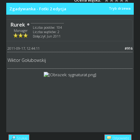
Zgadywanka - Fotki 2 edycja
Tryb drzewa
Rurek
Liczba postów: 104
Manager
Liczba wątków: 2
Dołączył: Jun 2011
2011-09-17, 12:44:11
#916
Wiktor Gołubowskij
Szukaj
Odpowiedz