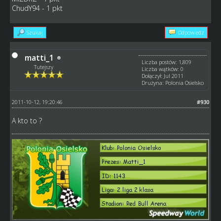
ChudY94 - 1 pkt
Szukaj
Odpowiedz
matti_1
Liczba postów: 1,809
Tutejszy
Liczba wątków: 0
Dołączył: Jul 2011
Drużyna: Polonia Osielsko
2011-10-12, 19:20:46
#930
A kto to ?