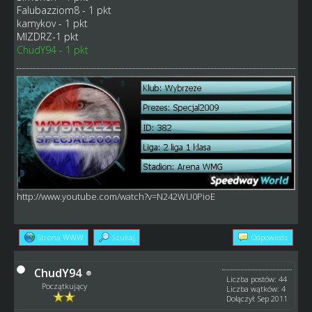
Falubazziom8 - 1 pkt
kamykov - 1 pkt
MIZDRZ-1 pkt
ChudY94 - 1 pkt
http://www.youtube.com/watch?v=N242WU0PioE
Strona WWW
Szukaj
Odpowiedz
ChudY94
Liczba postów: 44
Początkujący
Liczba wątków: 4
Dołączył: Sep 2011