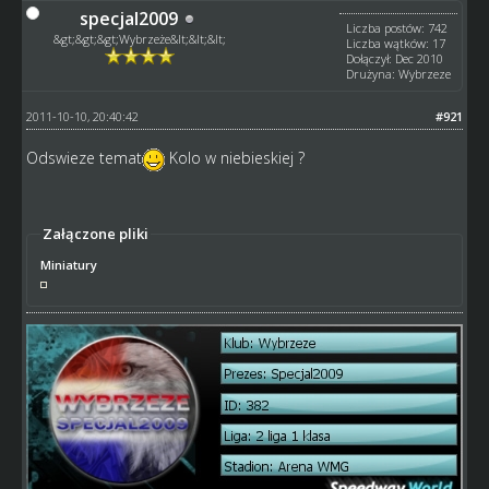
specjal2009
Liczba postów: 742
&gt;&gt;&gt;Wybrzeże&lt;&lt;&lt;
Liczba wątków: 17
Dołączył: Dec 2010
Drużyna: Wybrzeze
2011-10-10, 20:40:42
#921
Odswieze temat
Kolo w niebieskiej ?
Załączone pliki
Miniatury