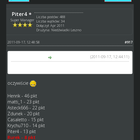
Piter4
Liczba postów: 488
Super Manager
Liczba wątków: 34
Dołączył: Apr 2011
Drużyna: Niedźwiadki Leszno
2011-09-17, 12:48:58
#917
(2011-09-17, 12:44:11)
Rurek napisał(a):
Wiktor Gołubowskij
oczywiście
Henrik - 46 pkt
matti_1 - 23 pkt
Asteck666 - 22 pkt
Zdunek - 20 pkt
Casaletto - 15 pkt
Krychu710 - 14 pkt
Piter4 - 13 pkt
Rurek - 8 pkt