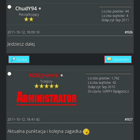
ChudY94
Liczba postów: 44
Początkujący
Liczba wątków: 4
Dołączył: Sep 2011
2011-10-12, 18:09:10
#926
Jedziesz dalej.
Szukaj
Odpowiedz
ADM_Henrik
Liczba postów: 1,742
Tutejszy
Liczba wątków: 42
Dołączył: Sep 2010
Drużyna: GRYFY Bydgoszcz
2011-10-12, 18:41:42
#927
Aktualna punktacja i kolejna zagadka