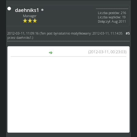
daehniks1
Liczba postów: 216
Manager
Liczba wątków: 19
Dołączył: Aug 2011
2012-03-11, 11:09:16
#5
(Ten post był ostatnio modyfikowany: 2012-03-11, 11:14:35
przez
daehniks1
.)
(2012-03-11, 00:23:03)
litmen napisał(a):
nie do końca rozumie ten dosc chaotyczny tekst z duza
iloscia bledow, ani tez argumentu kolegi daehniks1 poza
tym: "nie bo NIE". Przy okazji gratuluje wiedzy dot.
okreslenia wartosci zawodnikow, ciekawe jak to
obiektywnie mozna okreslic?
jak juz porownywac to raczej do zasad w hattricku a nie
allegro, w sumie nawet na to nie wpadlem zeby
porownywac do tego drugiego
nikt nie mowil tu o opcji kup teraz :-) tylko normalnej
licytacji od zera ale w krótszym czasie
mozna by zaczac od skrocenia czasu pomiedzy
podbijaniem cen z 2min do 1min na poczatek (?)