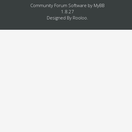
Community Forum Software by
MyBB
1.8.27
Designed By
Rooloo
.