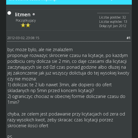
litmen
Liczba postów: 32
Początkujący
Liczba wątków: 13
Dołączył: Jan 2012
2012-03-02, 23:08:15
#1
byc moze bylo, ale nie znalazlem
proponuje rozwazyc skrocenie czasu na licytacje, po kazdym
podbiciu ceny dolicza sie 2 min, co daje czasami dla licytacji
zaczynających sie od 0zl czas ponad godzine albo dluzej na
jej zakonczenie jak juz wszyscy dolictuja do tej wysokiej kwoty
czy nie mozna:
1) doliczac te 2 lub nawet 3min, ale dopiero do ofert
skladanych np 5min przed koncem licytacji?
2) ograniczyc chociaz w obecnej formie doliczanie czasu do
1min?
chyba, ze celem jest podawanie przy licytacjach od zera od
razy wysokich kwot, zeby skracac czas licytacji porzez
skrocenie ilosci ofert
PS