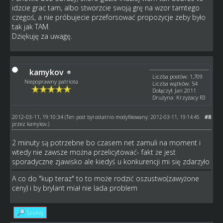
idzcie grac tam, albo stworzcie swoją grę na wzor tamtego
czegoś, a nie próbujecie przeforsować propozycje zeby było
tak jak TAM.
Dziękuję za uwagę.
kamykov
Liczba postów: 1,709
Niepoprawny patriota
Liczba wątków: 54
Dołączył: Jan 2011
Drużyna: Krzyżacy R3
2012-03-11, 19:10:34
#8
(Ten post był ostatnio modyfikowany: 2012-03-11, 19:14:45
przez
kamykov
.)
2 minuty są potrzebne bo czasem net zamuli na moment i
wtedy nie zawsze można przelicytować- fakt że jest
sporadyczne zjawisko ale kiedyś u konkurencji mi się zdarzyło
A co do "kup teraz" to to może rodzić oszustwo(zawyżone
ceny) i by brylant miał nie lada problem
Szukaj