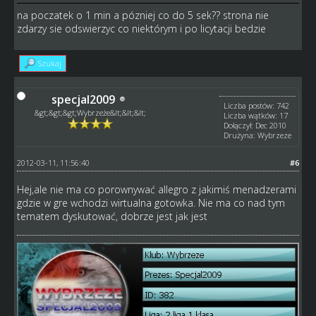
na poczatek o 1 min a pózniej co do 5 sek?? strona nie
zdarzy sie odswierzyc co niektórym i po licytacji bedzie
Szukaj
specjal2009
Liczba postów: 742
&gt;&gt;&gt;Wybrzeże&lt;&lt;&lt;
Liczba wątków: 17
Dołączył: Dec 2010
Drużyna: Wybrzeze
2012-03-11, 11:56:40
#6
Hej,ale nie ma co porownywać allegro z jakimiś menadzerami
gdzie w gre wchodzi wirtualna gotowka. Nie ma co nad tym
tematem dyskutować, dobrze jest jak jest