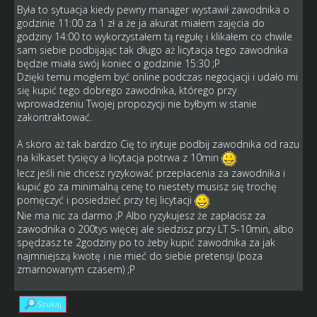
Była to sytuacja kiedy pewny manager wystawił zawodnika o
godzinie 11:00 za 1 zł a że ja akurat miałem zajęcia do
godziny 14:00 to wykorzystałem tą regułę i klikałem co chwile
sam siebie podbijając tak długo aż licytacja tego zawodnika
będzie miała swój koniec o godzinie 15:30 ;P
Dzięki temu mogłem być online podczas negocjacji i udało mi
się kupić tego dobrego zawodnika, którego przy
wprowadzeniu Twojej propozycji nie byłbym w stanie
zakontraktować.
A skoro aż tak bardzo Cię to irytuje podbij zawodnika od razu
na kilkaset tysięcy a licytacja potrwa z 10min
lecz jeśli nie chcesz ryzykować przepłacenia za zawodnika i
kupić go za minimalną cenę to niestety musisz się trochę
pomęczyć i posiedzieć przy tej licytacji
Nie ma nic za darmo ;P Albo ryzykujesz że zapłacisz za
zawodnika o 200tys więcej ale siedzisz przy LT 5-10min, albo
spędzasz te 2godziny po to żeby kupić zawodnika za jak
najmniejszą kwotę i nie mieć do siebie pretensji (poza
zmarnowanym czasem) ;P
Szukaj