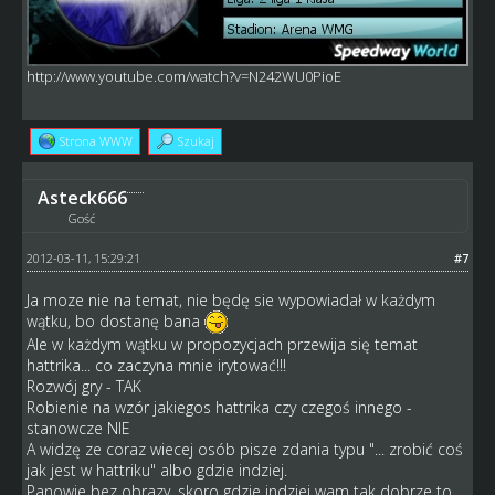
http://www.youtube.com/watch?v=N242WU0PioE
Strona WWW
Szukaj
Asteck666
Gość
2012-03-11, 15:29:21
#7
Ja moze nie na temat, nie będę sie wypowiadał w każdym
wątku, bo dostanę bana
Ale w każdym wątku w propozycjach przewija się temat
hattrika... co zaczyna mnie irytować!!!
Rozwój gry - TAK
Robienie na wzór jakiegos hattrika czy czegoś innego -
stanowcze NIE
A widzę ze coraz wiecej osób pisze zdania typu "... zrobić coś
jak jest w hattriku" albo gdzie indziej.
Panowie bez obrazy, skoro gdzie indziej wam tak dobrze to