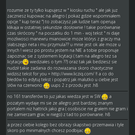
rozumie ze ty tylko kupujesz w " kiosku ruchu " ale jak juz
zaczniesz kupowac na allegro ( pokaz gdzie wspomniałem
opcje " kup teraz ") to zobaczysz jak ludzie tam operuja
klikaja w ostatniej sekundzie dosłownie ! takie porównanie
czas skrócony " na poczatku do 1 min - woj tekst " ni daje
mozliwosci manewru mianowicie moze którys z graczy ma
słabszego neta i mu przymula?? u mnie jest ok ale moze u
innych ! wiesz po prostu jestem na NIE a tobie proponuje
zapoznac sie z systemem licytacji ( tam na allegro tez sa
licytacje
wiedziałes o tym ??) oraz tak jak bedziesz sie
nudził takie zadania do rozwiazania skoro chaotycznie
widzisz tekst for you =
http://www.licziq.com/
!! a co do
błedów to edytuj tekst i popatrz jak malutko u ciebie jest
słów na czerwono
uups 2 z przodu jest .h8
no 161 transferów to juz jakas wiedza jest w SW
a
pozatym wydaje mi sie ze allegro jest bardziej znanym
portalem niz hattrick jako gra ( osobiscie nie grałem nie gram i
nie zamierzam grac w niego) z tad to porównanie. h8
a przez ciebie kolego bez obrazy skapstwo przemawia i tyle
skoro po minimalnych chcesz podbijac