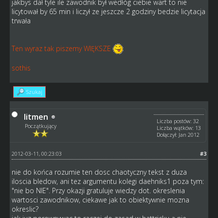
jakbys dał tyle ile zawodnik był wedłóg ciebie wart to nie
licytował by 65 min i liczył ze jeszcze 2 godziny bedzie licytacja
trwała
Ten wyraz tak piszemy WIĘKSZE
sothis
Szukaj
litmen
Liczba postów: 32
Początkujący
Liczba wątków: 13
Dołączył: Jan 2012
2012-03-11, 00:23:03
#3
nie do końca rozumie ten dosc chaotyczny tekst z duza
iloscia bledow, ani tez argumentu kolegi daehniks1 poza tym:
"nie bo NIE". Przy okazji gratuluje wiedzy dot. okreslenia
wartosci zawodnikow, ciekawe jak to obiektywnie mozna
okreslic?