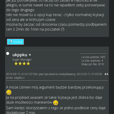
jak juz porownywac to raczej do zasad w hattricku a nie
allegro, w sumie nawet na to nie wpadlem zeby porownywac
do tego drugiego
nikt nie mowil tu o opcji kup teraz :-) tylko normalnej licytacji
od zera ale w krótszym czasie
mozna by zaczac od skrocenia czasu pomiedzy podbijaniem
cen z 2min do 1min na poczatek (?)
Szukaj
ukppku
Liczba postów: 685
Super Manager
Liczba wątków: 4
Dołączył: Dec 2010
2012-03-11, 01:01:57
#4
(Ten post był ostatnio modyfikowany: 2012-03-11, 01:03:39
przez
ukppku
.)
A może Litmen mój argument będzie bardziej przekonujący
Ja na przykład uważam że takie licytacja jest dobra bo daje
duże możliwości manewrów
Sam kiedyś skorzystałem z tego że jedno podbicie ceny daje
dodatkowe 2 min.