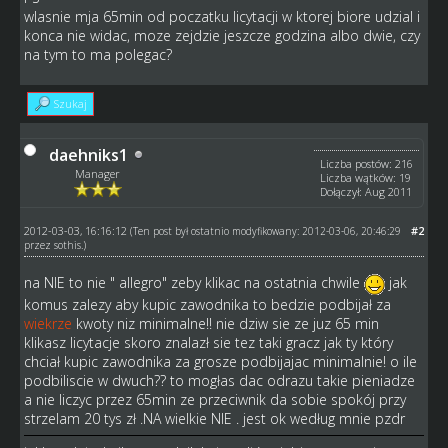
wlasnie mja 65min od poczatku licytacji w ktorej biore udzial i
konca nie widac, moze zejdzie jeszcze godzina albo dwie, czy
na tym to ma polegac?
Szukaj
daehniks1
Liczba postów: 216
Manager
Liczba wątków: 19
Dołączył: Aug 2011
2012-03-03, 16:16:12
#2
(Ten post był ostatnio modyfikowany: 2012-03-06, 20:46:29
przez
sothis
.)
na NIE to nie " allegro" zeby klikac na ostatnia chwile
jak
komus zalezy aby kupic zawodnika to bedzie podbijał za
wiekrze
kwoty niz minimalne!! nie dziw sie ze juz 65 min
klikasz licytacje skoro znalazł sie tez taki gracz jak ty który
chciał kupic zawodnika za grosze podbijajac minimalnie! o ile
podbiliscie w dwuch?? to mogłas dac odrazu takie pieniadze
a nie liczyc przez 65min ze przeciwnik da sobie spokój przy
strzelam 20 tys zł .NA wielkie NIE . jest ok według mnie pzdr