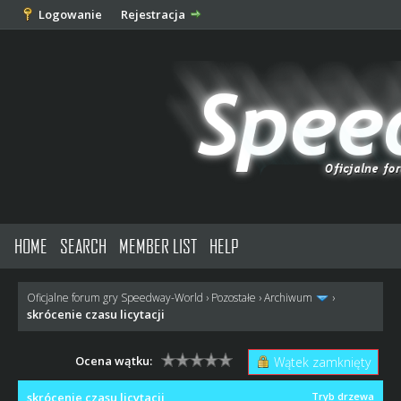
Logowanie
Rejestracja
HOME
SEARCH
MEMBER LIST
HELP
Oficjalne forum gry Speedway-World
›
Pozostałe
›
Archiwum
›
skrócenie czasu licytacji
Ocena wątku:
Wątek zamknięty
skrócenie czasu licytacji
Tryb drzewa