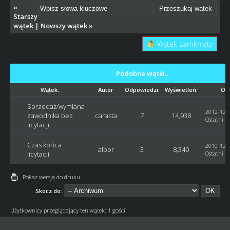
«
Starszy
wątek
|
Nowszy wątek
»
Wątek zamknięty
Podobne wątki…
Wątek:
Autor
Odpowiedzi:
Wyświetleń:
Ost
Sprzedaż/wymiana
2012-12-2
zawodnika bez
carasta
7
14,938
Ostatni p
licytacji.
Czas końca
2010-12-0
albor
3
8,340
licytacji
Ostatni p
Pokaż wersję do druku
Skocz do:
Użytkownicy przeglądający ten wątek: 1 gości