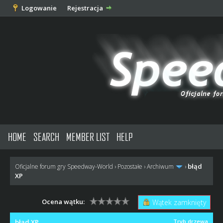
Logowanie
Rejestracja
HOME
SEARCH
MEMBER LIST
HELP
błąd
Oficjalne forum gry Speedway-World
›
Pozostałe
›
Archiwum
›
XP
Ocena wątku:
Wątek zamknięty
błąd XP
Tryb drzewa