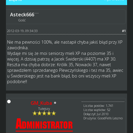
Asteck666
Gość
2012-03-19, 09:34:33
#1
Nie ma pewności 100%, ale nastapił chyba jakiś błąd przy XP
zawodnika.
Wydaje mi się że moi seniorzy mieli XP na poziomie 35 i
więcej. A dzisiaj patrzę a Jacek Świderski (4407) ma XP 30.
Reszta ma chyba dobrze: Królik 35, Nowacki 37, nawet
sprawdziłem sprzedanego Plewczyńskiego i też ma 35, awiec
u Świderskiego jest na bank błąd, bo oni wszyscy mieli XP
podobne!!
GM_Kuba
Liczba postów: 1,741
Tutejszy
Liczba wątków: 52
Dołączył: Jul 2010
Drużyna: GoodFells Leszno