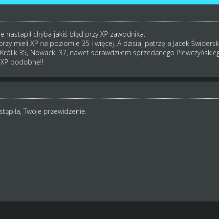
 nastapił chyba jakiś błąd przy XP zawodnika.
rzy mieli XP na poziomie 35 i więcej. A dzisiaj patrzę a Jacek Świdersk
rólik 35, Nowacki 37, nawet sprawdziłem sprzedanego Plewczyńskiego
i XP podobne!!
tąpiła, Twoje przewidzenie.