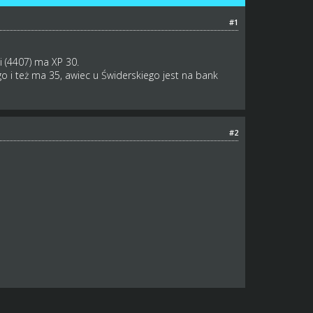
#1
i (4407) ma XP 30.
 i też ma 35, awiec u Świderskiego jest na bank
#2