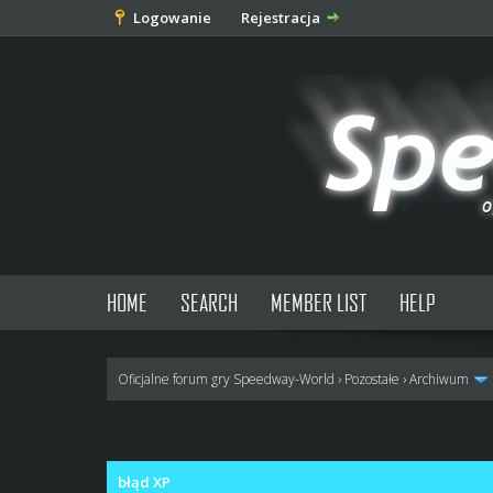
Logowanie
Rejestracja
HOME
SEARCH
MEMBER LIST
HELP
Oficjalne forum gry Speedway-World
›
Pozostałe
›
Archiwum
0 głosów - średnia: 0
1
2
3
4
5
błąd XP