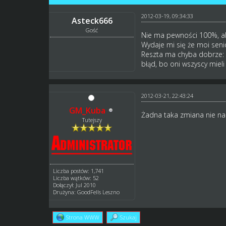
2012-03-19, 09:34:33
Asteck666
Gość
Nie ma pewności 100%, ale
Wydaje mi się że moi senio
Reszta ma chyba dobrze: K
błąd, bo oni wszyscy miel
2012-03-21, 22:43:24
GM_Kuba
Żadna taka zmiana nie nas
Tutejszy
Liczba postów: 1,741
Liczba wątków: 52
Dołączył: Jul 2010
Drużyna: GoodFells Leszno
Strona WWW
Szukaj