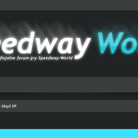
błąd XP
›