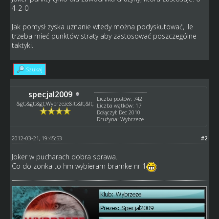
4-2-0
Jak pomysł zyska uznanie wtedy można podyskutować, ile
trzeba mieć punktów straty aby zastosować poszczególne
taktyki.
Szukaj
specjal2009
Liczba postów: 742
&gt;&gt;&gt;Wybrzeże&lt;&lt;&lt;
Liczba wątków: 17
Dołączył: Dec 2010
Drużyna: Wybrzeze
2012-03-21, 19:45:53
#2
Joker w pucharach dobra sprawa.
Co do zonka to hm wybieram bramke nr 1