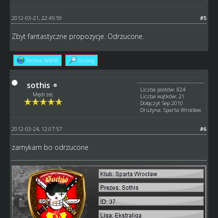
2012-03-21, 22:45:59
#5
Zbyt fantastyczne propozycje. Odrzucone.
Strona WWW
Szukaj
sothis
Liczba postów: 824
Mędrzec
Liczba wątków: 21
Dołączył: Sep 2010
Drużyna: Sparta Wrocław
2012-03-24, 12:07:57
#6
zamykam bo odrzucone