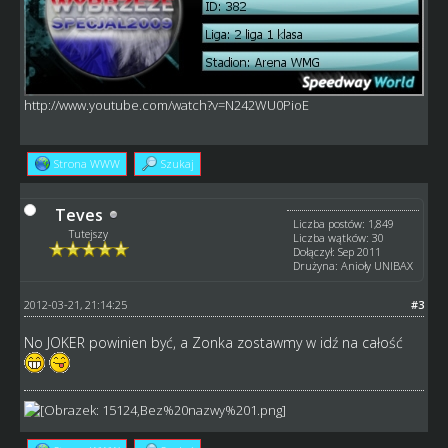
http://www.youtube.com/watch?v=N242WU0PioE
Strona WWW
Szukaj
Teves
Liczba postów: 1,849
Tutejszy
Liczba wątków: 30
Dołączył: Sep 2011
Drużyna: Anioły UNIBAX
2012-03-21, 21:14:25
#3
No JOKER powinien być, a Zonka zostawmy w idź na całość