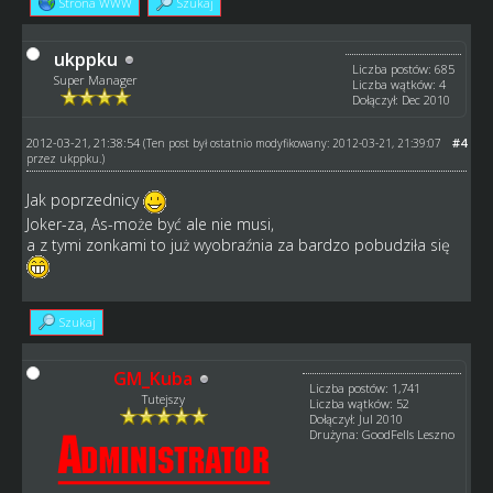
Strona WWW
Szukaj
ukppku
Liczba postów: 685
Super Manager
Liczba wątków: 4
Dołączył: Dec 2010
2012-03-21, 21:38:54
#4
(Ten post był ostatnio modyfikowany: 2012-03-21, 21:39:07
przez
ukppku
.)
Jak poprzednicy
Joker-za, As-może być ale nie musi,
a z tymi zonkami to już wyobraźnia za bardzo pobudziła się
Szukaj
GM_Kuba
Liczba postów: 1,741
Tutejszy
Liczba wątków: 52
Dołączył: Jul 2010
Drużyna: GoodFells Leszno