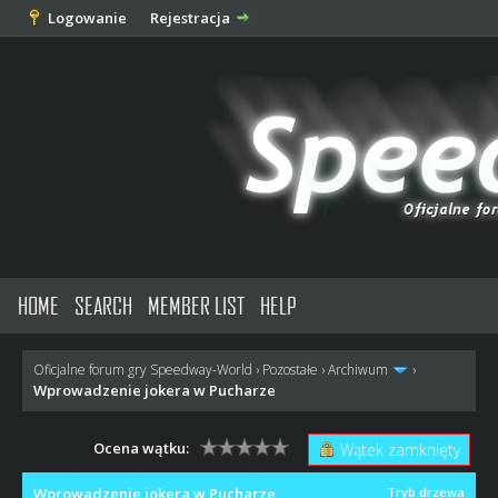
Logowanie
Rejestracja
HOME
SEARCH
MEMBER LIST
HELP
Oficjalne forum gry Speedway-World
›
Pozostałe
›
Archiwum
›
Wprowadzenie jokera w Pucharze
Ocena wątku:
Wątek zamknięty
Wprowadzenie jokera w Pucharze
Tryb drzewa