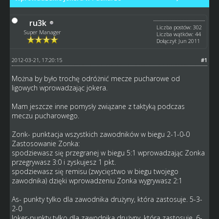
ru3k
Liczba postów: 302
Super Manager
Liczba wątków: 44
Dołączył: Jun 2011
2012-03-21, 17:20:15
#1
Można by było trochę odróżnić mecze pucharowe od
ligowych wprowadzając jokera.
Mam jeszcze inne pomysły związane z taktyką podczas
meczu pucharowego.
Zonk- punktacja wszystkich zawodników w biegu 2-1-0-0
Zastosowanie Zonka:
spodziewasz się przegranej w biegu 5:1 wprowadzając Zonka
przegrywasz 3:0 i zyskujesz 1 pkt.
spodziewasz się remisu (zwycięstwo w biegu twojego
zawodnika) dzięki wprowadzeniu Zonka wygrywasz 2:1
As- punkty tylko dla zawodnika drużyny, która zastosuje. 5-3-
2-0
Joker-punkty tylko dla zawodnika drużyny, która zastosuje. 6-