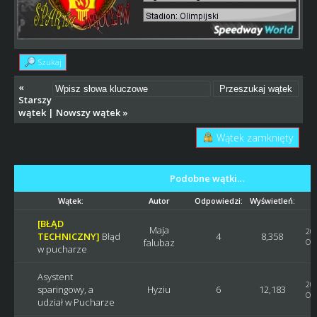
Szukaj
«
Starszy
wątek
|
Nowszy wątek
»
Wątek zamknięty
Podobne wątki…
Wątek:
Autor
Odpowiedzi:
Wyświetleń:
[BŁĄD
Maja
201
TECHNICZNY]
Błąd
4
8,358
falubaz
Ost
w pucharze
Asystent
201
sparingowy, a
Hyziu
6
12,183
Ost
udział w Pucharze