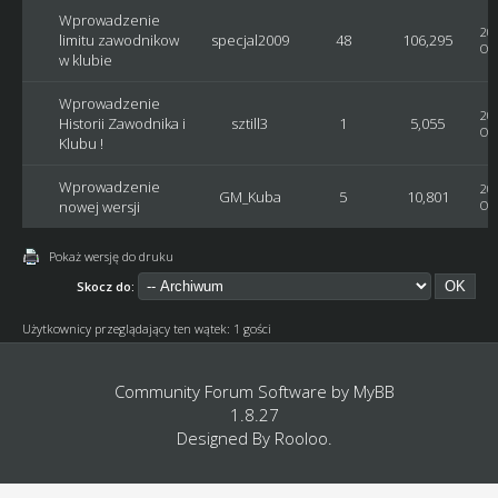
Wprowadzenie
201
limitu zawodnikow
specjal2009
48
106,295
Ost
w klubie
Wprowadzenie
201
Historii Zawodnika i
sztill3
1
5,055
Ost
Klubu !
Wprowadzenie
201
GM_Kuba
5
10,801
nowej wersji
Ost
Pokaż wersję do druku
Skocz do:
Użytkownicy przeglądający ten wątek: 1 gości
Community Forum Software by
MyBB
1.8.27
Designed By
Rooloo
.