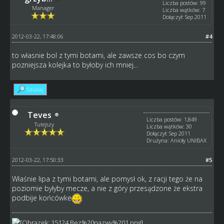
Liczba postów: 99
Manager
Liczba wątków: 7
Dołączył: Sep 2011
2012-03-22, 17:48:06
#4
to własnie bol z tymi botami, ale zawsze cos bo czym
pozniejsza kolejka to byłoby ich mniej...
Szukaj
Teves
Liczba postów: 1,849
Tutejszy
Liczba wątków: 30
Dołączył: Sep 2011
Drużyna: Anioły UNIBAX
2012-03-22, 17:50:33
#5
Właśnie lipa z tymi botami, ale pomysł ok, z racji tego że na
poziomie byłyby mecze, a nie z góry przesądzone że ekstra
podbije końcówke