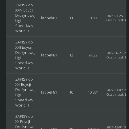
ZAPISY do
XXIV Edycji
Drużynowej
2023-01-25, 11:
kropek81
11
10,883
Ligi
Ostatni post
:
kr
Speedway
World !!!
ZAPISY do
XXII Edycji
Drużynowej
2022-06-26, 21:
kropek81
12
9,632
Ligi
Ostatni post
:
Bl
Speedway
World !!!
ZAPISY do
XXI Edycji
Drużynowej
2022-03-07, 21:
kropek81
10
10,884
Ligi
Ostatni post
:
Lu
Speedway
World !!!
ZAPISY do
XX Edycji
Drużynowej
2021-12-01, 05: