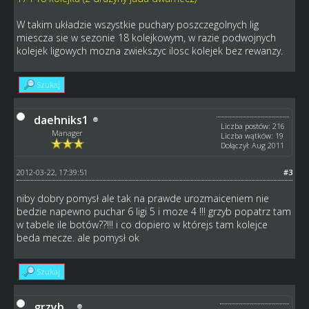
W takim układzie wszystkie puchary poszczegolnych lig
miescza sie w sezonie 18 kolejkowym, w razie podwojnych
kolejek ligowych mozna zwiekszyc ilosc kolejek bez rewanzy.
Szukaj
daehniks1
Liczba postów: 216
Manager
Liczba wątków: 19
Dołączył: Aug 2011
2012-03-22, 17:39:51
#3
niby dobry pomysł ale tak na prawde urozmaiceniem nie
bedzie napewno puchar 6 ligi 5 i moze 4 !!! grzyb popatrz tam
w tabele ile botów??!!! i co dopiero w którejs tam kolejce
beda mecze. ale pomysł ok
Szukaj
grzyb...