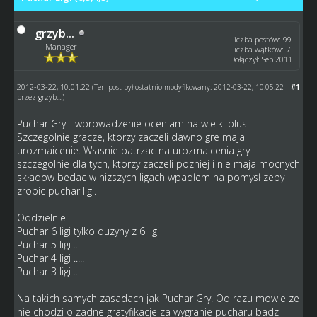
grzyb...
Liczba postów: 99
Manager
Liczba wątków: 7
Dołączył: Sep 2011
2012-03-22, 10:01:22
#1
(Ten post był ostatnio modyfikowany: 2012-03-22, 10:05:22
przez
grzyb...
.)
Puchar Gry - wprowadzenie oceniam na wielki plus.
Szczegolnie gracze, ktorzy zaczeli dawno gre maja
urozmaicenie. Własnie patrzac na urozmaicenia gry
szczegolnie dla tych, ktorzy zaczeli pozniej i nie maja mocnych
składow bedac w nizszych ligach wpadłem na pomysł zeby
zrobic puchar ligi.
Oddzielnie
Puchar 6 ligi tylko duzyny z 6 ligi
Puchar 5 ligi .....
Puchar 4 ligi .....
Puchar 3 ligi .....
Na takich samych zasadach jak Puchar Gry. Od razu mowie ze
nie chodzi o zadne gratyfikacje za wygranie pucharu badz