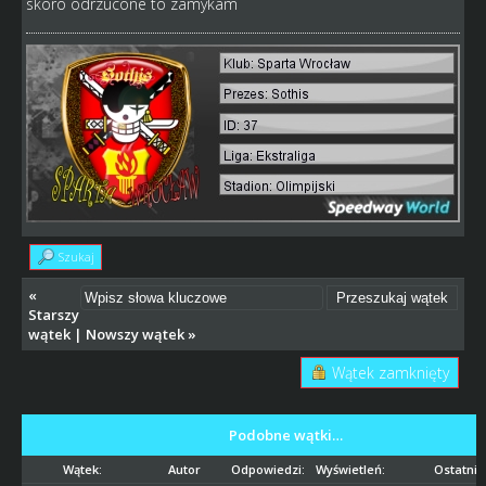
skoro odrzucone to zamykam
Szukaj
«
Starszy
wątek
|
Nowszy wątek
»
Wątek zamknięty
Podobne wątki…
Wątek:
Autor
Odpowiedzi:
Wyświetleń:
Ostatni 