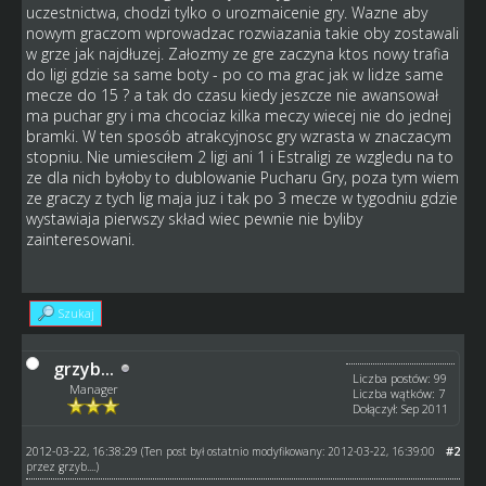
uczestnictwa, chodzi tylko o urozmaicenie gry. Wazne aby
nowym graczom wprowadzac rozwiazania takie oby zostawali
w grze jak najdłuzej. Załozmy ze gre zaczyna ktos nowy trafia
do ligi gdzie sa same boty - po co ma grac jak w lidze same
mecze do 15 ? a tak do czasu kiedy jeszcze nie awansował
ma puchar gry i ma chcociaz kilka meczy wiecej nie do jednej
bramki. W ten sposób atrakcyjnosc gry wzrasta w znaczacym
stopniu. Nie umiesciłem 2 ligi ani 1 i Estraligi ze wzgledu na to
ze dla nich byłoby to dublowanie Pucharu Gry, poza tym wiem
ze graczy z tych lig maja juz i tak po 3 mecze w tygodniu gdzie
wystawiaja pierwszy skład wiec pewnie nie byliby
zainteresowani.
Szukaj
grzyb...
Liczba postów: 99
Manager
Liczba wątków: 7
Dołączył: Sep 2011
2012-03-22, 16:38:29
#2
(Ten post był ostatnio modyfikowany: 2012-03-22, 16:39:00
przez
grzyb...
.)