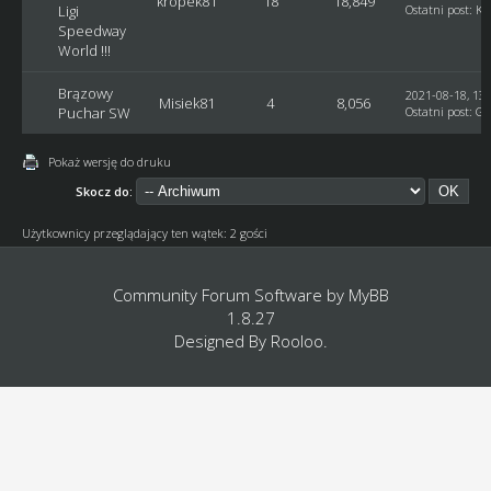
kropek81
18
18,849
Ligi
Ostatni post
:
Ku
Speedway
World !!!
Brązowy
2021-08-18, 13:
Misiek81
4
8,056
Puchar SW
Ostatni post
:
GM
Pokaż wersję do druku
Skocz do:
Użytkownicy przeglądający ten wątek: 2 gości
Community Forum Software by
MyBB
1.8.27
Designed By
Rooloo
.