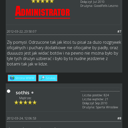
Dołączył: Jul 2010
Drużyna: GoodFells Leszno
2012-03-22, 23:50:07
#7
Zły pomysł. Odrzucone tak jak ktoś tu pisał za dużo rozgrywek
oficjalnych i puchary dodatkowe nie ofiocjalne by padły, oraz
duuuuzo jest jak widać botów i na pewno nie można było by
tyle tych drużyn uzbierać i było by to nudne jezdzenie z
botami tak jak w lidze.
Strona WWW
Szukaj
sothis
Liczba postów: 824
Mędrzec
Liczba wątków: 21
Dołączył: Sep 2010
Drużyna: Sparta Wrocław
2012-03-24, 12:06:53
#8