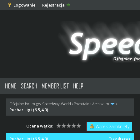
Logowanie
Rejestracja
HOME
SEARCH
MEMBER LIST
HELP
Oficjalne forum gry Speedway-World
›
Pozostałe
›
Archiwum
›
Puchar Ligi (6,5,4,3)
Ocena wątku:
Wątek zamknięty
Puchar Ligi (6,5,4,3)
Tryb drzewa