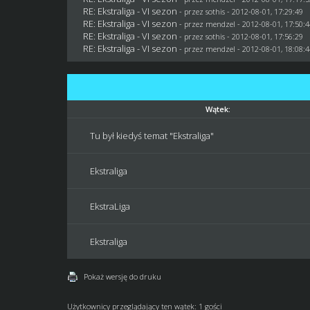
RE: Ekstraliga - VI sezon
- przez
sothis
- 2012-08-01, 17:29:49
RE: Ekstraliga - VI sezon
- przez
mendzel
- 2012-08-01, 17:50:
RE: Ekstraliga - VI sezon
- przez
sothis
- 2012-08-01, 17:56:29
RE: Ekstraliga - VI sezon
- przez
mendzel
- 2012-08-01, 18:08:
Wątek:
Tu był kiedyś temat "Ekstraliga"
Ekstraliga
EkstraLiga
Ekstraliga
Pokaż wersję do druku
Użytkownicy przeglądający ten wątek: 1 gości