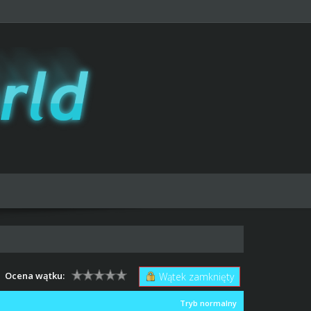
Ocena wątku:
Wątek zamknięty
Tryb normalny