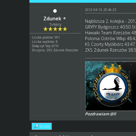
2012-04-13, 20:46:23
Zdunek
Najbliższa 2. kolejka - 201
Tutejszy
GRYFY Bydgoszcz 40:50 St
Hawaiki Team Rzeszów 48:
Liczba postów: 901
Polonia Ostrów Wlkp 48:42
Liczba wątków: 8
KS Czorty Myślibórz 43:4
Dołączył: Sep 2010
ZKS Zdunek Rzeszów 38:
Drużyna: ZKS Zdunek Rzeszów
Pozdrawiam @ll
Szukaj