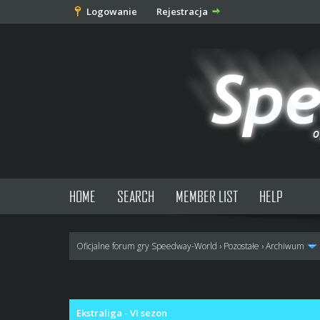
Logowanie
Rejestracja
HOME
SEARCH
MEMBER LIST
HELP
Oficjalne forum gry Speedway-World
›
Pozostałe
›
Archiwum
0 głosów - średnia: 0
1
2
3
4
5
Ekstraliga - VI sezon