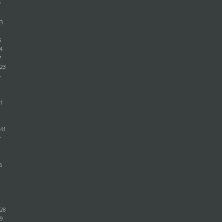
7
53
9
5
54
7
:23
5
01
2
:41
2
6
36
2
0
:28
49