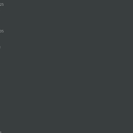
:25
2
1
3
:35
8
8
1
3
6
9
3
3
7
8
6
53