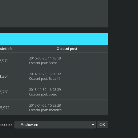
wietleń:
Ostatni post
2015-03-23, 11:43:50
7,974
Ostatni post
:
Speed
2014-07-28, 16:30:12
1,361
Ostatni post
:
Squall1
2013-11-30, 16:28:29
6,783
Ostatni post
:
Speed
2012-04-03, 15:22:28
5,971
Ostatni post
:
mendzel
kocz do: