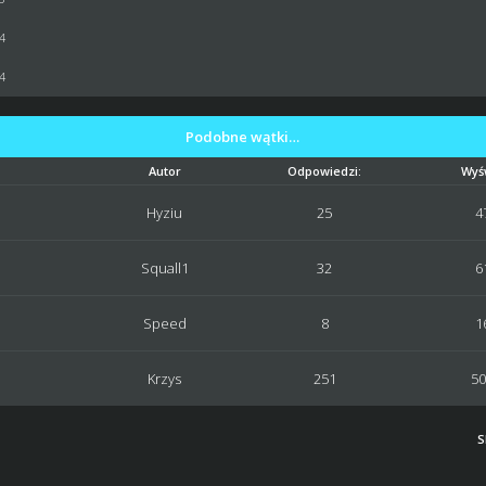
44
44
Podobne wątki…
Autor
Odpowiedzi:
Wyś
Hyziu
25
4
Squall1
32
6
Speed
8
1
Krzys
251
50
S