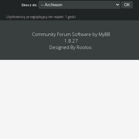
Skocz do:
Użytkownicy przeglądający ten wątek: 1 gości
Community Forum Software by
MyBB
1.8.27
Designed By
Rooloo
.