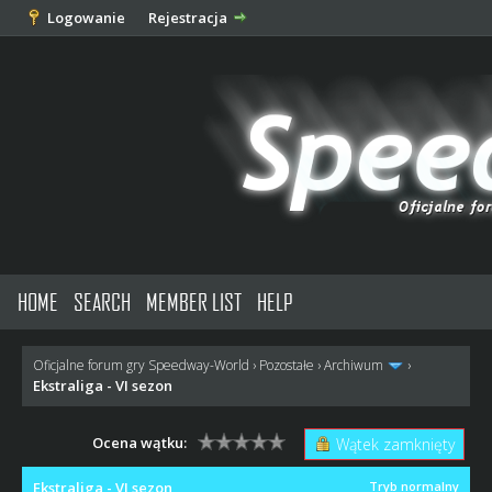
Logowanie
Rejestracja
HOME
SEARCH
MEMBER LIST
HELP
Oficjalne forum gry Speedway-World
›
Pozostałe
›
Archiwum
›
Ekstraliga - VI sezon
Ocena wątku:
Wątek zamknięty
Ekstraliga - VI sezon
Tryb normalny