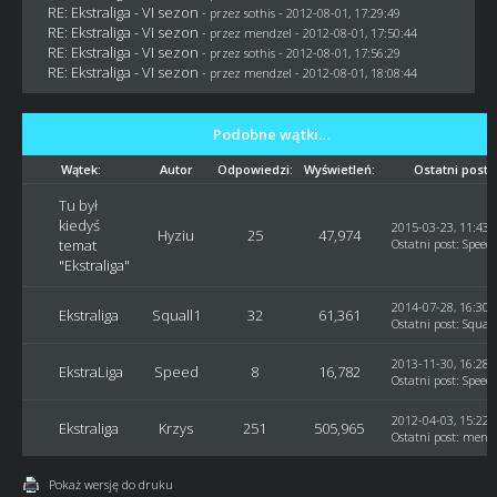
RE: Ekstraliga - VI sezon
- przez
sothis
- 2012-08-01, 17:29:49
RE: Ekstraliga - VI sezon
- przez
mendzel
- 2012-08-01, 17:50:44
RE: Ekstraliga - VI sezon
- przez
sothis
- 2012-08-01, 17:56:29
RE: Ekstraliga - VI sezon
- przez
mendzel
- 2012-08-01, 18:08:44
Podobne wątki…
Wątek:
Autor
Odpowiedzi:
Wyświetleń:
Ostatni post
Tu był
kiedyś
2015-03-23, 11:43:
Hyziu
25
47,974
temat
Ostatni post
:
Speed
"Ekstraliga"
2014-07-28, 16:30:
Ekstraliga
Squall1
32
61,361
Ostatni post
:
Squall
2013-11-30, 16:28:
EkstraLiga
Speed
8
16,782
Ostatni post
:
Speed
2012-04-03, 15:22:
Ekstraliga
Krzys
251
505,965
Ostatni post
:
mendz
Pokaż wersję do druku