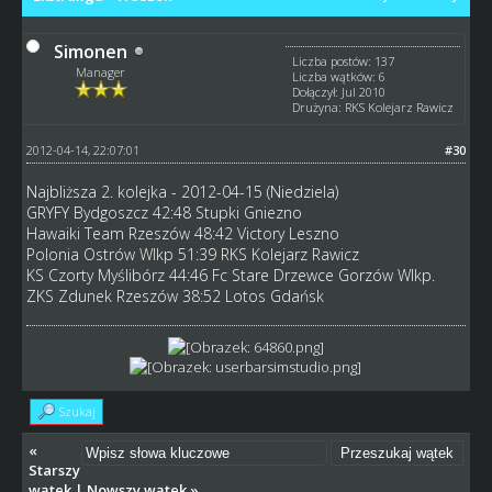
Simonen
Liczba postów: 137
Manager
Liczba wątków: 6
Dołączył: Jul 2010
Drużyna: RKS Kolejarz Rawicz
2012-04-14, 22:07:01
#30
Najbliższa 2. kolejka - 2012-04-15 (Niedziela)
GRYFY Bydgoszcz 42:48 Stupki Gniezno
Hawaiki Team Rzeszów 48:42 Victory Leszno
Polonia Ostrów Wlkp 51:39 RKS Kolejarz Rawicz
KS Czorty Myślibórz 44:46 Fc Stare Drzewce Gorzów Wlkp.
ZKS Zdunek Rzeszów 38:52 Lotos Gdańsk
Szukaj
«
Starszy
wątek
|
Nowszy wątek
»