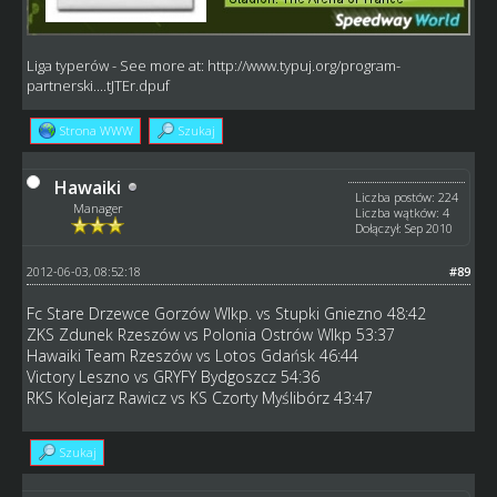
Liga typerów
- See more at:
http://www.typuj.org/program-
partnerski....tJTEr.dpuf
Strona WWW
Szukaj
Hawaiki
Liczba postów: 224
Manager
Liczba wątków: 4
Dołączył: Sep 2010
2012-06-03, 08:52:18
#89
Fc Stare Drzewce Gorzów Wlkp. vs Stupki Gniezno 48:42
ZKS Zdunek Rzeszów vs Polonia Ostrów Wlkp 53:37
Hawaiki Team Rzeszów vs Lotos Gdańsk 46:44
Victory Leszno vs GRYFY Bydgoszcz 54:36
RKS Kolejarz Rawicz vs KS Czorty Myślibórz 43:47
Szukaj