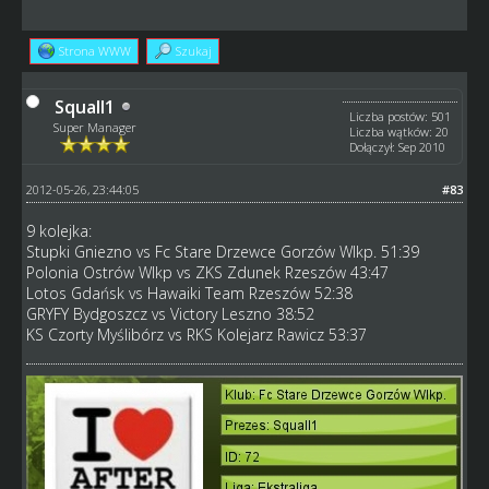
Strona WWW
Szukaj
Squall1
Liczba postów: 501
Super Manager
Liczba wątków: 20
Dołączył: Sep 2010
2012-05-26, 23:44:05
#83
9 kolejka:
Stupki Gniezno vs Fc Stare Drzewce Gorzów Wlkp. 51:39
Polonia Ostrów Wlkp vs ZKS Zdunek Rzeszów 43:47
Lotos Gdańsk vs Hawaiki Team Rzeszów 52:38
GRYFY Bydgoszcz vs Victory Leszno 38:52
KS Czorty Myślibórz vs RKS Kolejarz Rawicz 53:37