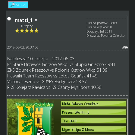
Szukaj
matti_1
Liczba postów: 1,809
Tutejszy
Liczba wątków: 0
Dołączył: Jul 2011
Drużyna: Polonia Osielsko
2012-06-02, 20:37:36
#86
Najbliższa 10. kolejka - 2012-06-03
Fc Stare Drzewce Gorzów Wlkp. vs Stupki Gniezno 49:41
ZKS Zdunek Rzeszów vs Polonia Ostrów Wlkp 51:39
Hawaiki Team Rzeszów vs Lotos Gdańsk 41:49
Victory Leszno vs GRYFY Bydgoszcz 53:37
RKS Kolejarz Rawicz vs KS Czorty Myślibórz 40:50