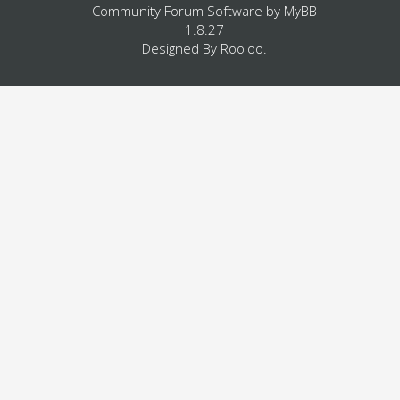
Community Forum Software by
MyBB
1.8.27
Designed By
Rooloo
.