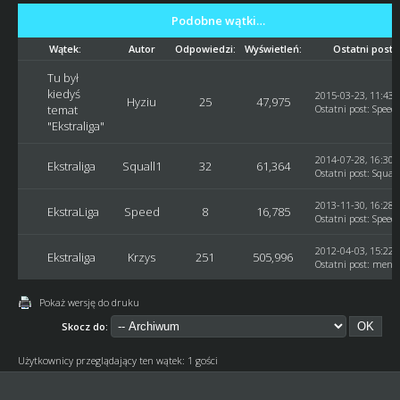
Podobne wątki…
Wątek:
Autor
Odpowiedzi:
Wyświetleń:
Ostatni post
Tu był
kiedyś
2015-03-23, 11:43:
Hyziu
25
47,975
temat
Ostatni post
:
Speed
"Ekstraliga"
2014-07-28, 16:30:
Ekstraliga
Squall1
32
61,364
Ostatni post
:
Squall
2013-11-30, 16:28:
EkstraLiga
Speed
8
16,785
Ostatni post
:
Speed
2012-04-03, 15:22:
Ekstraliga
Krzys
251
505,996
Ostatni post
:
mendz
Pokaż wersję do druku
Skocz do:
Użytkownicy przeglądający ten wątek: 1 gości