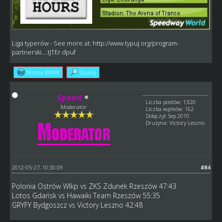
Liga typerów
- See more at:
http://www.typuj.org/program-
partnerski....tJTEr.dpuf
Strona WWW
Szukaj
Speed
Liczba postów: 1,920
Moderator
Liczba wątków: 162
Dołączył: Sep 2010
Drużyna: Victory Leszno
2012-05-27, 10:30:09
#84
Polonia Ostrów Wlkp vs ZKS Zdunek Rzeszów 47:43
Lotos Gdańsk vs Hawaiki Team Rzeszów 55:35
GRYFY Bydgoszcz vs Victory Leszno 42:48