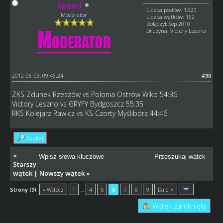
Speed
Liczba postów: 1,920
Moderator
Liczba wątków: 162
Dołączył: Sep 2010
Drużyna: Victory Leszno
2012-06-03, 09:46:24
#90
ZKS Zdunek Rzeszów vs Polonia Ostrów Wlkp 54:36
Victory Leszno vs GRYFY Bydgoszcz 55:35
RKS Kolejarz Rawicz vs KS Czorty Myślibórz 44:46
Szukaj
«
Starszy
wątek
|
Nowszy wątek
»
Strony (9):
« Wstecz
1
…
4
5
6
7
8
9
Dalej »
Wątek zamknięty