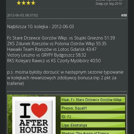
Dołączył: Sep 2010
2012-06-03, 08:37:02
#88
Najbliższa 10. kolejka - 2012-06-03
Fc Stare Drzewce Gorzów Wlkp. vs Stupki Gniezno 51:39
ZKS Zdunek Rzeszów vs Polonia Ostrów Wlkp 55:35
Hawaiki Team Rzeszów vs Lotos Gdańsk 43:47
Victory Leszno vs GRYFY Bydgoszcz 58:32
RKS Kolejarz Rawicz vs KS Czorty Myślibórz 40:50
p.s. można byłoby dorzucić w następnym sezonie typowanie
w kolejkach rewanżowych zdobywcę bonusa (np 2 pkt za
trafienie)