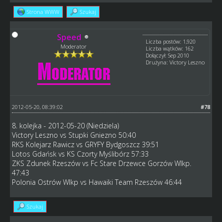
Strona WWW
Szukaj
Speed
Liczba postów: 1,920
Moderator
Liczba wątków: 162
Dołączył: Sep 2010
Drużyna: Victory Leszno
2012-05-20, 08:39:02
#78
8. kolejka - 2012-05-20 (Niedziela)
Victory Leszno vs Stupki Gniezno 50:40
RKS Kolejarz Rawicz vs GRYFY Bydgoszcz 39:51
Lotos Gdańsk vs KS Czorty Myślibórz 57:33
ZKS Zdunek Rzeszów vs Fc Stare Drzewce Gorzów Wlkp.
47:43
Polonia Ostrów Wlkp vs Hawaiki Team Rzeszów 46:44
Szukaj