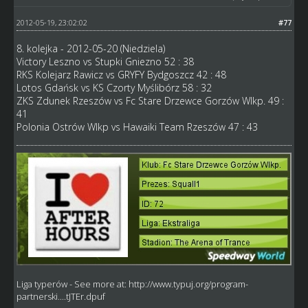
2012-05-19, 23:02:02
#77
8. kolejka - 2012-05-20 (Niedziela)
Victory Leszno vs Stupki Gniezno 52 : 38
RKS Kolejarz Rawicz vs GRYFY Bydgoszcz 42 : 48
Lotos Gdańsk vs KS Czorty Myślibórz 58 : 32
ZKS Zdunek Rzeszów vs Fc Stare Drzewce Gorzów Wlkp. 49 :
41
Polonia Ostrów Wlkp vs Hawaiki Team Rzeszów 47 : 43
Liga typerów
- See more at:
http://www.typuj.org/program-
partnerski....tJTEr.dpuf