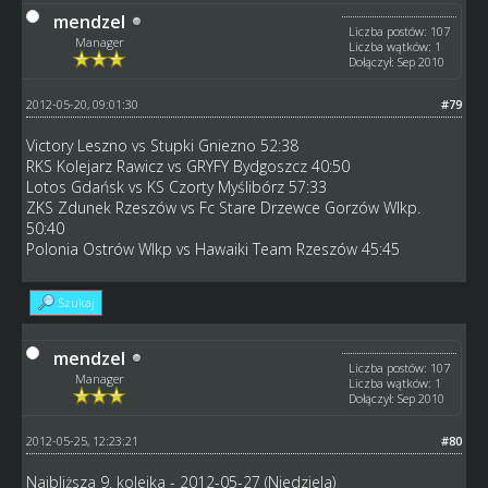
mendzel
Liczba postów: 107
Manager
Liczba wątków: 1
Dołączył: Sep 2010
2012-05-20, 09:01:30
#79
Victory Leszno vs Stupki Gniezno 52:38
RKS Kolejarz Rawicz vs GRYFY Bydgoszcz 40:50
Lotos Gdańsk vs KS Czorty Myślibórz 57:33
ZKS Zdunek Rzeszów vs Fc Stare Drzewce Gorzów Wlkp.
50:40
Polonia Ostrów Wlkp vs Hawaiki Team Rzeszów 45:45
Szukaj
mendzel
Liczba postów: 107
Manager
Liczba wątków: 1
Dołączył: Sep 2010
2012-05-25, 12:23:21
#80
Najbliższa 9. kolejka - 2012-05-27 (Niedziela)