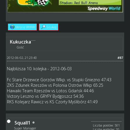
Strona WWW
Szukaj
Kukuczka
Gość
2012-06-02, 21:23:40
#87
Najbliższa 10. kolejka - 2012-06-03
Fc Stare Drzewce Gorzów Wlkp. vs Stupki Gniezno 47:43
ZKS Zdunek Rzeszów vs Polonia Ostrów Wlkp 65:25
Hawaiki Team Rzeszów vs Lotos Gdańsk 44:46
Victory Leszno vs GRYFY Bydgoszcz 54:36
RKS Kolejarz Rawicz vs KS Czorty Myślibórz 41:49
Squall1
Liczba postów: 501
Super Manager
Liczba wątków: 20