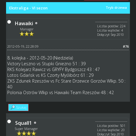
Ekstraliga - VI sezon
Tryb drzewa
Hawaiki
Liczba postów: 224
Manager
Liczba wątków: 4
Dołączył: Sep 2010
2012-05-19, 22:28:09
#76
8. kolejka - 2012-05-20 (Niedziela)
Victory Leszno vs Stupki Gniezno 51 : 39
RKS Kolejarz Rawicz vs GRYFY Bydgoszcz 43 : 47
Lotos Gdańsk vs KS Czorty Myślibórz 61 : 29
ZKS Zdunek Rzeszów vs Fc Stare Drzewce Gorzów Wlkp. 50 :
40
Polonia Ostrów Wlkp vs Hawaiki Team Rzeszów 48 : 42
Szukaj
Squall1
Liczba postów: 501
Super Manager
Liczba wątków: 20
Dołączył: Sep 2010