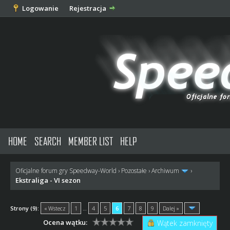
Logowanie
Rejestracja
HOME
SEARCH
MEMBER LIST
HELP
Oficjalne forum gry Speedway-World
›
Pozostałe
›
Archiwum
›
Ekstraliga - VI sezon
Strony (9):
« Wstecz
1
…
4
5
6
7
8
9
Dalej »
Ocena wątku:
Wątek zamknięty