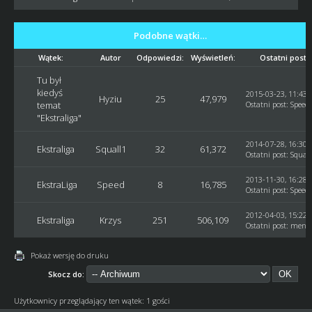
Podobne wątki…
Wątek:
Autor
Odpowiedzi:
Wyświetleń:
Ostatni post
Tu był
kiedyś
2015-03-23, 11:43:
Hyziu
25
47,979
temat
Ostatni post
:
Speed
"Ekstraliga"
2014-07-28, 16:30:
Ekstraliga
Squall1
32
61,372
Ostatni post
:
Squall
2013-11-30, 16:28:
EkstraLiga
Speed
8
16,785
Ostatni post
:
Speed
2012-04-03, 15:22:
Ekstraliga
Krzys
251
506,109
Ostatni post
:
mendz
Pokaż wersję do druku
Skocz do:
Użytkownicy przeglądający ten wątek: 1 gości