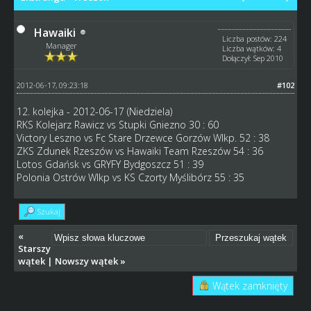
Hawaiki
Liczba postów: 224
Manager
Liczba wątków: 4
Dołączył: Sep 2010
2012-06-17, 09:23:18
#102
12. kolejka - 2012-06-17 (Niedziela)
RKS Kolejarz Rawicz vs Stupki Gniezno 30 : 60
Victory Leszno vs Fc Stare Drzewce Gorzów Wlkp. 52 : 38
ZKS Zdunek Rzeszów vs Hawaiki Team Rzeszów 54 : 36
Lotos Gdańsk vs GRYFY Bydgoszcz 51 : 39
Polonia Ostrów Wlkp vs KS Czorty Myślibórz 55 : 35
Szukaj
«
Starszy
wątek
|
Nowszy wątek
»
Wątek zamknięty