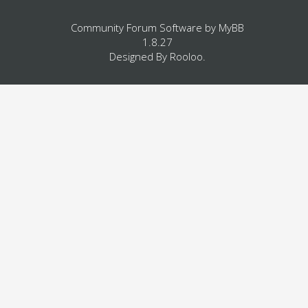
Community Forum Software by
MyBB
1.8.27
Designed By
Rooloo
.