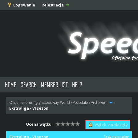
Logowanie
Rejestracja
HOME
SEARCH
MEMBER LIST
HELP
Oficjalne forum gry Speedway-World
›
Pozostałe
›
Archiwum
›
Ekstraliga - VI sezon
Ocena wątku:
Wątek zamknięty
Ekstraliga - VI sezon
Tryb normalny