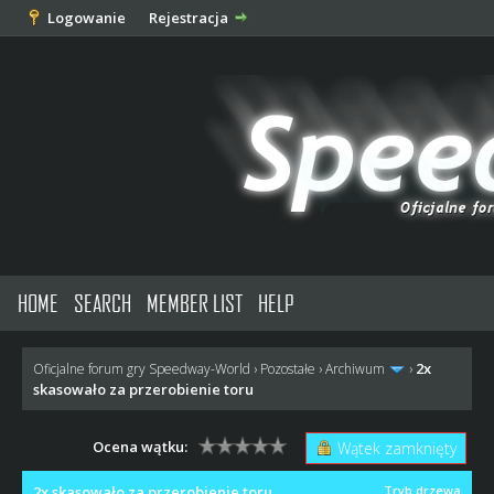
Logowanie
Rejestracja
HOME
SEARCH
MEMBER LIST
HELP
2x
Oficjalne forum gry Speedway-World
›
Pozostałe
›
Archiwum
›
skasowało za przerobienie toru
Ocena wątku:
Wątek zamknięty
2x skasowało za przerobienie toru
Tryb drzewa