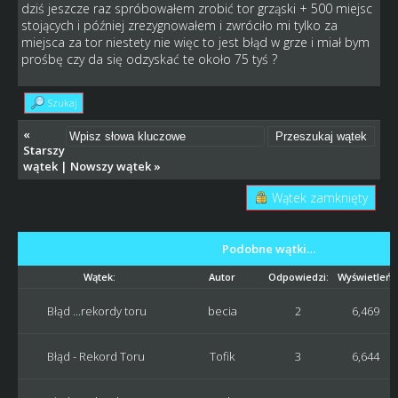
dziś jeszcze raz spróbowałem zrobić tor grząski + 500 miejsc
stojących i później zrezygnowałem i zwróciło mi tylko za
miejsca za tor niestety nie więc to jest błąd w grze i miał bym
prośbę czy da się odzyskać te około 75 tyś ?
Szukaj
«
Starszy
wątek
|
Nowszy wątek
»
Wątek zamknięty
Podobne wątki…
Wątek:
Autor
Odpowiedzi:
Wyświetleń:
Błąd ...rekordy toru
becia
2
6,469
Błąd - Rekord Toru
Tofik
3
6,644