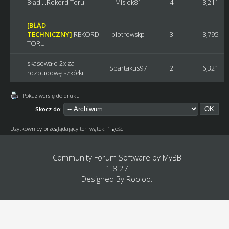
Błąd ...Rekord Toru
Misiek81
4
8,211
[BŁĄD
TECHNICZNY]
REKORD
piotrowskp
3
8,795
TORU
skasowało 2x za
Spartakus97
2
6,321
rozbudowę szkółki
Pokaż wersję do druku
Skocz do:
Użytkownicy przeglądający ten wątek: 1 gości
Community Forum Software by
MyBB
1.8.27
Designed By
Rooloo
.