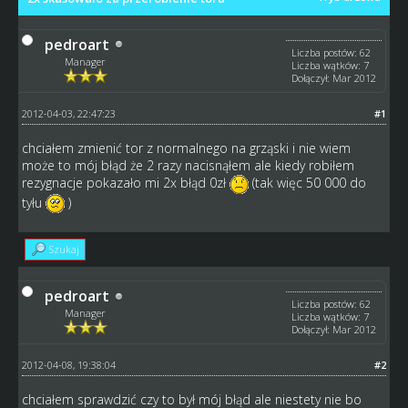
pedroart
Liczba postów: 62
Manager
Liczba wątków: 7
Dołączył: Mar 2012
2012-04-03, 22:47:23
#1
chciałem zmienić tor z normalnego na grząski i nie wiem
może to mój błąd że 2 razy nacisnąłem ale kiedy robiłem
rezygnacje pokazało mi 2x błąd 0zł
(tak więc 50 000 do
tyłu
)
Szukaj
pedroart
Liczba postów: 62
Manager
Liczba wątków: 7
Dołączył: Mar 2012
2012-04-08, 19:38:04
#2
chciałem sprawdzić czy to był mój błąd ale niestety nie bo