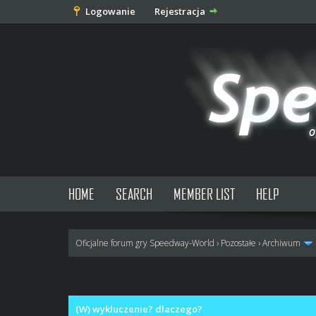
Logowanie
Rejestracja
HOME
SEARCH
MEMBER LIST
HELP
Oficjalne forum gry Speedway-World
›
Pozostałe
›
Archiwum
0 głosów - średnia: 0
1
2
3
4
5
(W) wykluczenie? dlaczego?