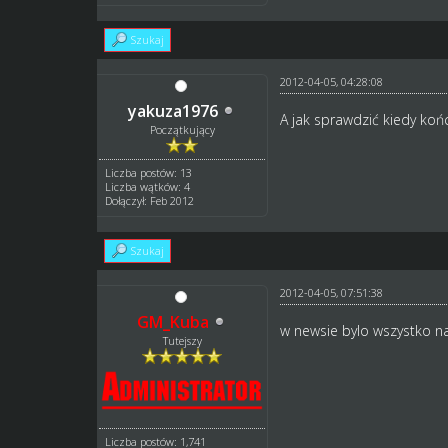
Szukaj
2012-04-05, 04:28:08
yakuza1976
A jak sprawdzić kiedy koń
Początkujący
Liczba postów: 13
Liczba wątków: 4
Dołączył: Feb 2012
Szukaj
2012-04-05, 07:51:38
GM_Kuba
w newsie bylo wszystko na
Tutejszy
Liczba postów: 1,741