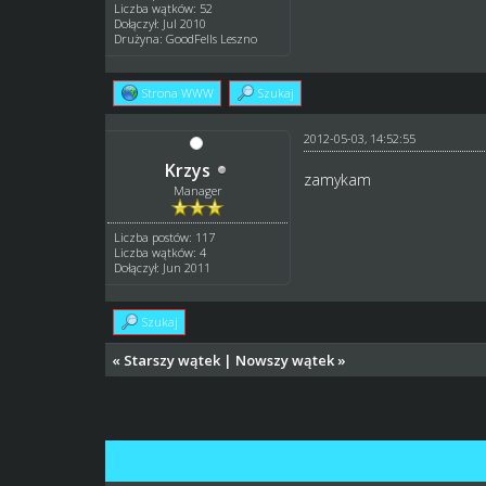
Liczba wątków: 52
Dołączył: Jul 2010
Drużyna: GoodFells Leszno
Strona WWW
Szukaj
2012-05-03, 14:52:55
Krzys
zamykam
Manager
Liczba postów: 117
Liczba wątków: 4
Dołączył: Jun 2011
Szukaj
«
Starszy wątek
|
Nowszy wątek
»