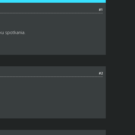
#1
ku spotkania.
#2