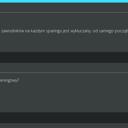
z zawodników na każdym sparingu jest wykluczany, od samego począt
reningowy?